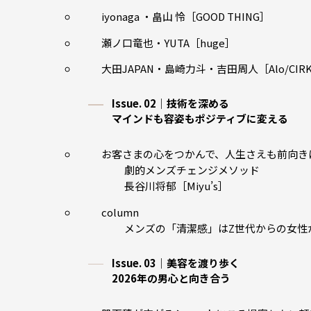
iyonaga ・畠山 怜［GOOD THING］
瀬ノ口竜也・YUTA［huge］
大田JAPAN・島崎力斗・吉田周人［Alo/CIRK
Issue. 02｜技術を深める
マインドも容姿もポジティブに変える
お客さまの心をつかんで、人生さえも前向き
劇的メンズチェンジメソッド
長谷川将郁［Miyu’s］
column
メンズの「清潔感」はZ世代からの女性
Issue. 03｜美容を渡り歩く
2026年の男心と向き合う