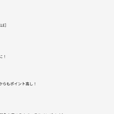
LE］
に！
からもポイント高し！