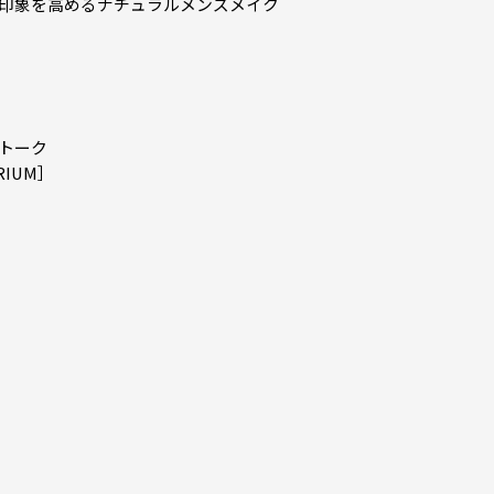
印象を高めるナチュラルメンズメイク
トーク
RIUM］