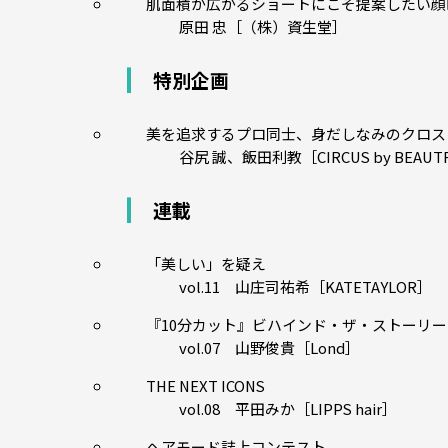
肌面積が広がるショートにこそ提案したい顔
原田 忠［（株）資生堂］
特別企画
美を追求するプロ同士、身だしなみのクロス
谷尻 誠、飯田利教［CIRCUS by BEAUT
連載
「美しい」を疑え
vol.11 山庄司祐希［KATETAYLOR］
『10分カット』ビハインド・ザ・ストーリー
vol.07 山野俊貴［Lond］
THE NEXT ICONS
vol.08 平田みか［LIPPS hair］
ヘアモード誌上コンテスト