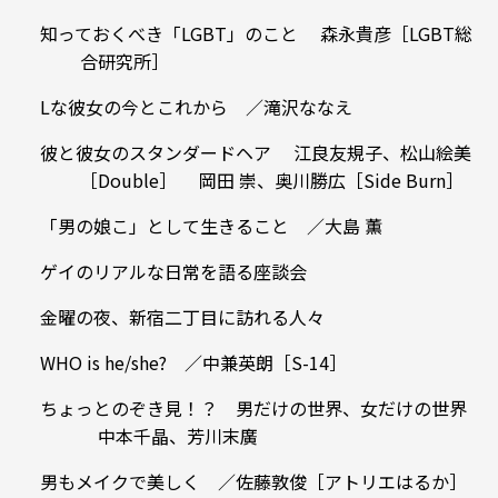
知っておくべき「LGBT」のこと 森永貴彦［LGBT総
合研究所］
Lな彼女の今とこれから ／滝沢ななえ
彼と彼女のスタンダードヘア 江良友規子、松山絵美
［Double］ 岡田 崇、奥川勝広［Side Burn］
「男の娘こ」として生きること ／大島 薫
ゲイのリアルな日常を語る座談会
金曜の夜、新宿二丁目に訪れる人々
WHO is he/she? ／中兼英朗［S-14］
ちょっとのぞき見！？ 男だけの世界、女だけの世界
中本千晶、芳川末廣
男もメイクで美しく ／佐藤敦俊［アトリエはるか］