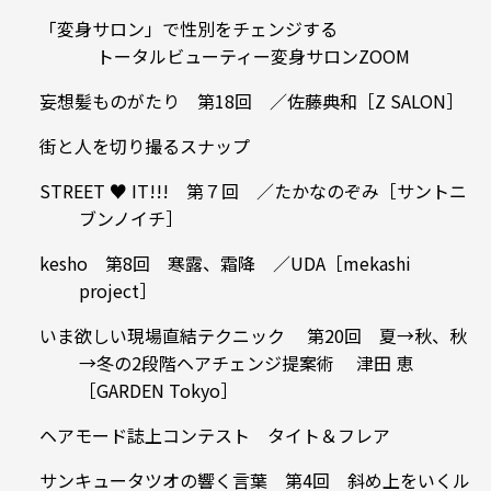
「変身サロン」で性別をチェンジする
トータルビューティー変身サロンZOOM
妄想髪ものがたり 第18回 ／佐藤典和［Z SALON］
街と人を切り撮るスナップ
STREET ♥ IT!!! 第７回 ／たかなのぞみ［サントニ
ブンノイチ］
kesho 第8回 寒露、霜降 ／UDA［mekashi
project］
いま欲しい現場直結テクニック 第20回 夏→秋、秋
→冬の2段階ヘアチェンジ提案術 津田 恵
［GARDEN Tokyo］
ヘアモード誌上コンテスト タイト＆フレア
サンキュータツオの響く言葉 第4回 斜め上をいくル