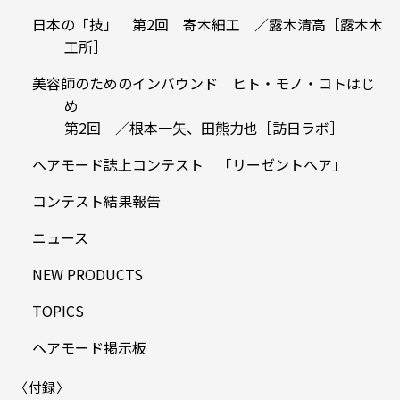
日本の「技」 第2回 寄木細工 ／露木清高［露木木
工所］
美容師のためのインバウンド ヒト・モノ・コトはじ
め
第2回 ／根本一矢、田熊力也［訪日ラボ］
ヘアモード誌上コンテスト 「リーゼントヘア」
コンテスト結果報告
ニュース
NEW PRODUCTS
TOPICS
ヘアモード掲示板
〈付録〉