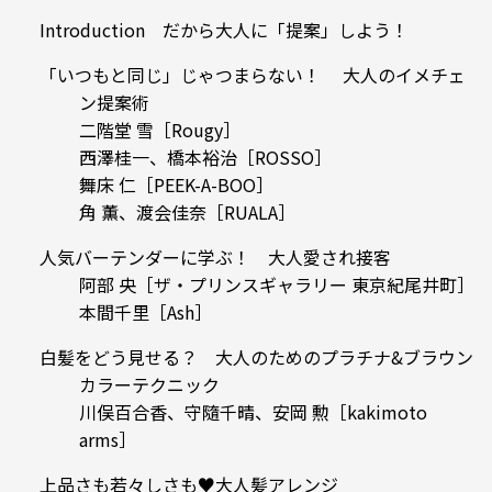
Introduction だから大人に「提案」しよう！
「いつもと同じ」じゃつまらない！ 大人のイメチェ
ン提案術
二階堂 雪［Rougy］
西澤桂一、橋本裕治［ROSSO］
舞床 仁［PEEK-A-BOO］
角 薫、渡会佳奈［RUALA］
人気バーテンダーに学ぶ！ 大人愛され接客
阿部 央［ザ・プリンスギャラリー 東京紀尾井町］
本間千里［Ash］
白髪をどう見せる？ 大人のためのプラチナ&ブラウン
カラーテクニック
川俣百合香、守隨千晴、安岡 勲［kakimoto
arms］
上品さも若々しさも♥大人髪アレンジ