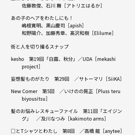
佐藤敦俊、石川 舞［アトリエはるか］
あの子のヘアをわたしにも！
嶋根寛明、黒山慶司［apish］
和野陽介、加藤秀章、髙沢和樹［Elilume］
街と人を切り撮るスナップ
kesho 第19回「白露、秋分」／UDA［mekashi
project］
妄想髪ものがたり 第29回 ／サトーマリ［SiiKA］
New Comer 第5回 ／いけのの晃正［Pluss teru
biyousitsu］
髪のお悩みレスキューファイル 第11回「エイジン
グ」 ／及川なつみ［kakimoto arms］
□とTシャツとわたし 第8回 ／高橋 龍［anytee］