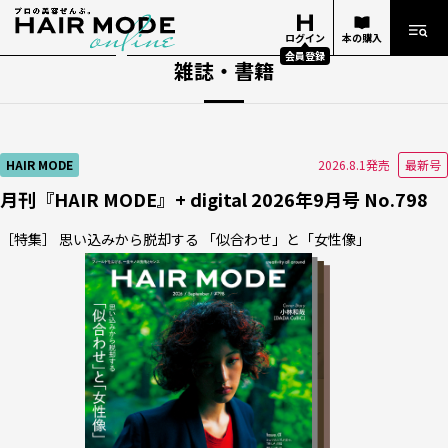
ログイン
本の購入
会員登録
雑誌・書籍
書籍
書籍
書籍
書籍
2026.3.25発売
2026.5.25発売
2026.4.25発売
2026.3.25発売
HAIR MODE
美容の経営プラン
HAIR MODE
2026.8.1発売
2026.8.1発売
2026.8.1発売
最新号
最新号
最新号
月刊『HAIR MODE』+ digital 2026年9月号 No.798
［特集］ 思い込みから脱却する 「似合わせ」と「女性像」