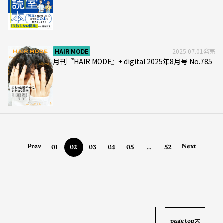
HAIR MODE
2025.07.01発売
月刊『HAIR MODE』+ digital 2025年8月号 No.785
Prev
Next
01
02
03
04
05
...
52
page top