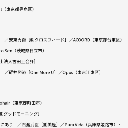
ll（東京都豊島区）
 ／安東秀喬［㈱クロスフィード］／ACOORD（東京都台東区）
o Sen（茨城県日立市）
士法人古田土会計］
碓井勝範［One More U］／Opus（東京江東区）
hair（東京都町田市）
㈱グッドモーニング］
あり ／石渡武臣［㈱美歴］／Pura Vida（兵庫県姫路市）・