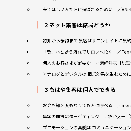
来てほしい人たちに選ばれるために ／ANe
2 ネット集客は結局どうか
認知から予約まで 集客はサロンサイトに集約
「街」へと誘う流れでサロンへ招く ／Ten t
何人のお客さまが必要か ／濱崎洋志［税理
アナログとデジタルの 相乗効果を生むために ／
3 もはや集客は個人でできる
お金も知名度もなくても人は呼べる ／mono
集客の前提はターゲティング ／牧野太一［
プロモーションの真髄は コミュニケーションに