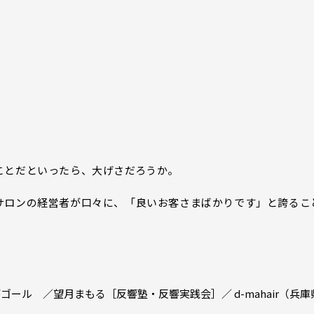
ことだといったら、大げさだろうか。
サロンの経営者が口々に、「良いお客さまばかりです」と誇るこ
ール ／望月まもる［反響塾・反響実践会］／ d-mahair（兵庫