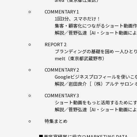
COMMENTARY 1
1回3分、スマホだけ！
集客・顧客化につながるショート動画
解説／菅野弘達［AI・ショート動画に
REPORT 2
ブランディングの基礎を固め 一人ひと
melt（東京都武蔵野市）
COMMENTARY 2
Googleビジネスプロフィールを使いこ
解説／岩田良介［（株）アルテ サロン 
COMMENTARY 3
ショート動画をもっと活用するために
解説／菅野弘達［AI・ショート動画に
特集まとめ
■美容室経営に役立つMARKETING DATA