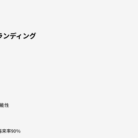
ランディング
能性
再来率90％