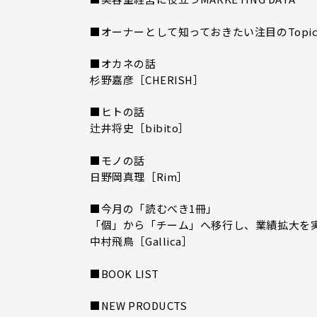
■オーナーとして知っておきたい注目のTopic
■オカネの話
杉野嘉彦［CHERISH］
■ヒトの話
辻井将史［bibito］
■モノの話
日野岡真理［Rim］
■今月の「読むべき1冊」
「個」から「チーム」へ移行し、業績拡大を
中村飛鳥［Gallica］
■BOOK LIST
■NEW PRODUCTS