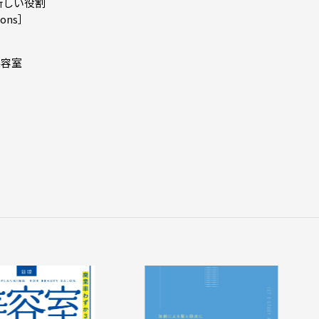
新しい役割
ons］
美容室