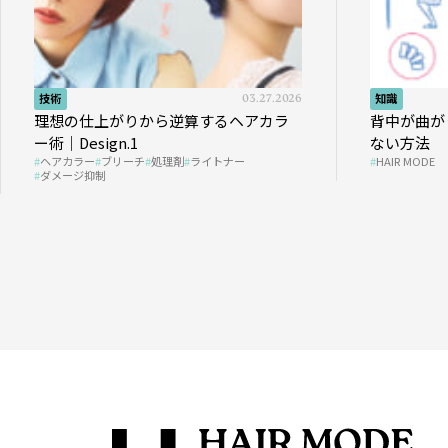
技術
03.27.2026
知識
理想の仕上がりから逆算するヘアカラ
背中が曲が
ー術｜Design.1
ない方法
ヘアカラー
ブリーチ
処理剤
ライトナー
HAIR MODE
ダメージ抑制