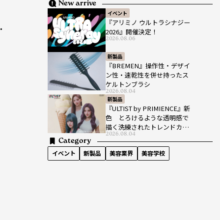
New arrive
イベント
『アリミノ ウルトラシナジー
・
2026』開催決定！
2026.08.06
新製品
『BREMEN』操作性・デザイ
ン性・速乾性を併せ持ったス
ケルトンブラシ
2026.08.04
新製品
『ULTIST by PRIMIENCE』新
色 とろけるような透明感で
描く洗練されたトレンドカラ
2026.08.04
ー
Category
イベント
新製品
美容業界
美容学校