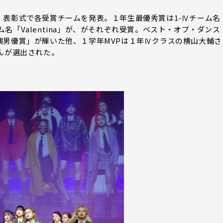
表彰式で各受賞チームを発表。１年生最優秀賞は1-Ⅳチーム名
ーム名「Valentina」が、がそれぞれ受賞。ベスト・オブ・ダンス
演男優賞」が輝いた他、１学年MVPは１年Ⅳクラスの横山大輔さ
んが選出された。