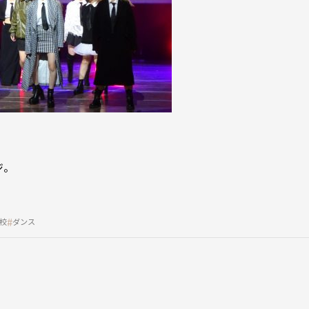
ジ。
校
ダンス