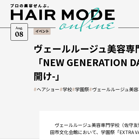
Aug.
イベント
08
ヴェールルージュ美容専門
「NEW GENERATION D
開け-」
#
ヘアショー
#
学校
#
学園祭
#
ヴェールルージュ美容
ヴェールルージュ美容専門学校（佐守友博
田市文化会館において、学園祭「EXTRA V