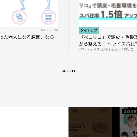
04.18.2018
タイアップ
った老人になる原因、なら
『ペロリコ』で頭皮・毛髪
から整える！ ヘッドスパ比率
PR
ヘッドスパ
クレシオ
ペロリコ
プの秘策を大公開