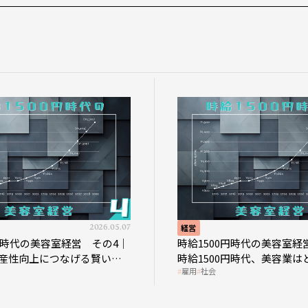
2026.05.07
経営
0円時代の美容室経営 その4｜
時給1500円時代の美容室経
産性向上につなげる賢い助
時給1500円時代、美容業は
雇用
社会
影響を受けるのか？