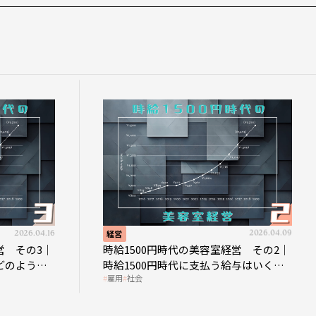
2026.04.16
経営
2026.04.09
営 その3｜
時給1500円時代の美容室経営 その2｜
どのような
時給1500円時代に支払う給与はいくら
雇用
社会
なのか