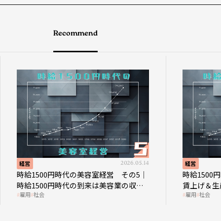
Recommend
経営
2026.05.14
経営
時給1500円時代の美容室経営 その5｜
時給150
時給1500円時代の到来は美容業の収益
賃上げ＆生
雇用
社会
雇用
社会
構造を見直す契機
成金活用