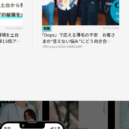
04.01.2026
知識
07.13.2026
環境を土台
｢Oops」で応える薄毛の不安 お客さ
1.5倍アッ
まの“言えない悩み”にどう向き合
PR
oops
AGA
HAIRCAMP
う？ ＃01