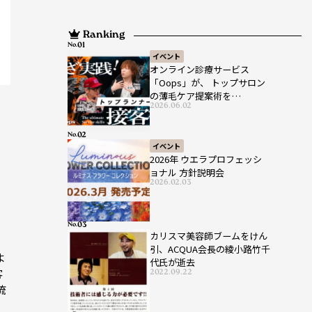
Ranking
No.
イベント
オンライン診療サービス
「Oops」が、 トップサロン
の薄毛ケア提案術を
2026.06.02
HAIRCAMPで公開！
No.
イベント
2026年 ウエラプロフェッシ
ョナル 方針説明会
2026.02.03
No.
カリスマ美容師ブームをけん
引、ACQUA会長の綾小路竹千
よ
代氏が逝去
客
2022.09.22
流