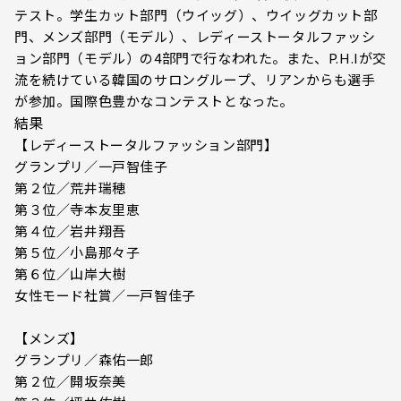
テスト。学生カット部門（ウイッグ）、ウイッグカット部
門、メンズ部門（モデル）、レディーストータルファッシ
ョン部門（モデル）の4部門で行なわれた。また、P.H.Iが交
流を続けている韓国のサロングループ、リアンからも選手
が参加。国際色豊かなコンテストとなった。
結果
【レディーストータルファッション部門】
グランプリ／一戸智佳子
第２位／荒井瑞穂
第３位／寺本友里恵
第４位／岩井翔吾
第５位／小島那々子
第６位／山岸大樹
女性モード社賞／一戸智佳子
【メンズ】
グランプリ／森佑一郎
第２位／開坂奈美