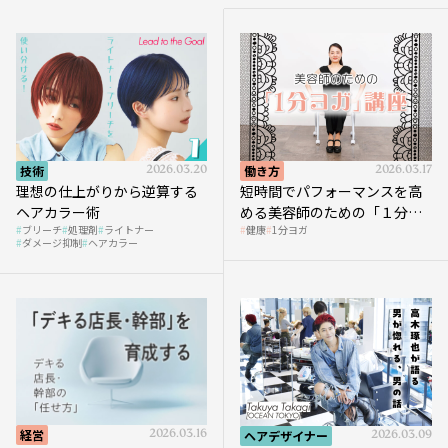
技術
2026.03.20
働き方
2026.03.17
理想の仕上がりから逆算する
短時間でパフォーマンスを高
ヘアカラー術
める美容師のための「１分ヨ
ブリーチ
処理剤
ライトナー
健康
1分ヨガ
ガ」講座｜実践編
ダメージ抑制
ヘアカラー
経営
2026.03.16
ヘアデザイナー
2026.03.09