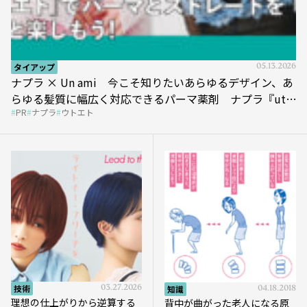
タイアップ
05.13.2026
ナプラ × Un ami 今こそ知りたいあらゆるデザイン、あ
らゆる髪質に幅広く対応できるパーマ薬剤 ナプラ『ut-
PR
ナプラ
ウトエト
et』
技術
03.27.2026
知識
04.18.2018
理想の仕上がりから逆算する
背中が曲がった老人になる原