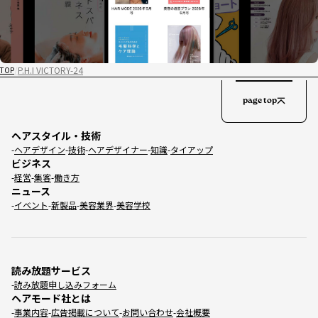
P.H.I VICTORY-24
TOP
page top
ヘアスタイル・技術
ヘアデザイン
技術
ヘアデザイナー
知識
タイアップ
ビジネス
経営
集客
働き方
ニュース
イベント
新製品
美容業界
美容学校
読み放題サービス
読み放題申し込みフォーム
ヘアモード社とは
事業内容
広告掲載について
お問い合わせ
会社概要