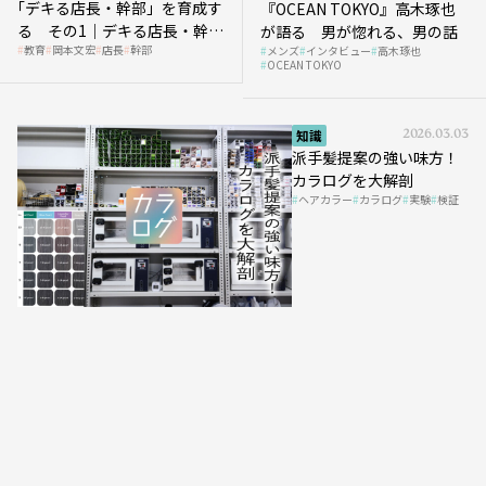
｢デキる店長・幹部」を育成す
『OCEAN TOKYO』高木琢也
る その1｜デキる店長・幹部
が語る 男が惚れる、男の話
教育
岡本文宏
店長
幹部
メンズ
インタビュー
高木琢也
の「任せ方」
OCEAN TOKYO
知識
2026.03.03
派手髪提案の強い味方！
カラログを大解剖
ヘアカラー
カラログ
実験
検証