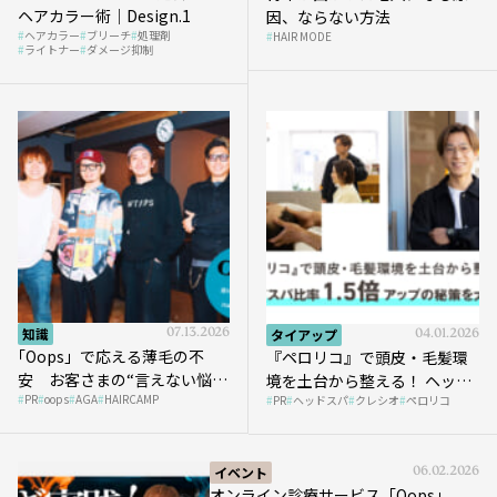
ヘアカラー術｜Design.1
因、ならない方法
ヘアカラー
ブリーチ
処理剤
HAIR MODE
ライトナー
ダメージ抑制
知識
07.13.2026
タイアップ
04.01.2026
｢Oops」で応える薄毛の不
『ペロリコ』で頭皮・毛髪環
安 お客さまの“言えない悩
境を土台から整える！ ヘッド
PR
oops
AGA
HAIRCAMP
み”にどう向き合う？ ＃01
PR
ヘッドスパ
クレシオ
ペロリコ
スパ比率1.5倍アップの秘策を
大公開
イベント
06.02.2026
オンライン診療サービス「Oops」