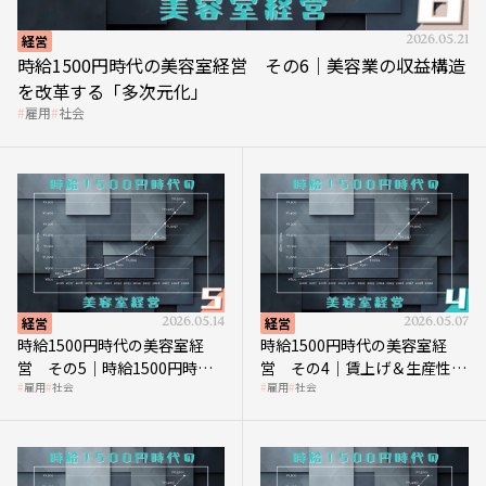
経営
2026.05.21
時給1500円時代の美容室経営 その6｜美容業の収益構造
を改革する「多次元化」
雇用
社会
経営
2026.05.14
経営
2026.05.07
時給1500円時代の美容室経
時給1500円時代の美容室経
営 その5｜時給1500円時代
営 その4｜賃上げ＆生産性向
雇用
社会
雇用
社会
の到来は美容業の収益構造を
上につなげる賢い助成金活用
見直す契機