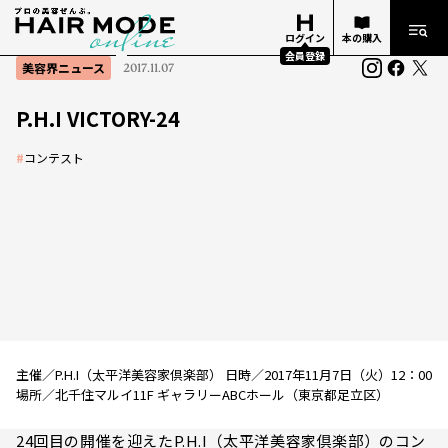
ログイン
本の購入
会員登録
美容界ニュース
2017.11.07
P.H.I VICTORY-24
#
コンテスト
主催／P.H.I（太平洋美容家倶楽部） 日時／2017年11月7日（火）12：00
場所／北千住マルイ11F ギャラリーABCホール（東京都足立区）
24回目の開催を迎えたP.H.I（太平洋美容家倶楽部）のコン