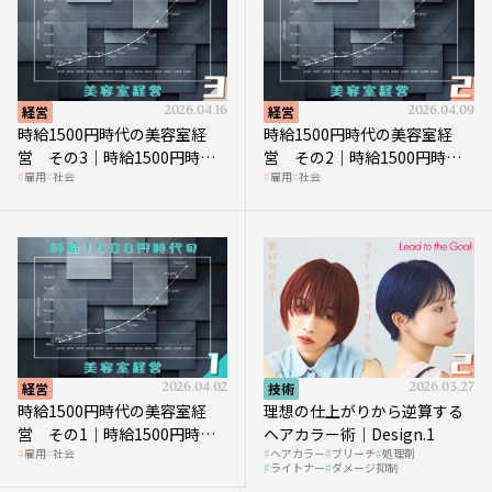
経営
2026.04.16
経営
2026.04.09
時給1500円時代の美容室経
時給1500円時代の美容室経
営 その3｜時給1500円時
営 その2｜時給1500円時代
雇用
社会
雇用
社会
代、美容業はどのような影響
に支払う給与はいくらなのか
を受けるのか？
経営
2026.04.02
技術
2026.03.27
時給1500円時代の美容室経
理想の仕上がりから逆算する
営 その1｜時給1500円時代
ヘアカラー術｜Design.1
雇用
社会
ヘアカラー
ブリーチ
処理剤
へ向かう社会的背景
ライトナー
ダメージ抑制