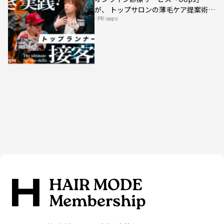
が、 トップサロンの薄毛ケア提案術を
PR
oops
HAIRCAMPで公開！