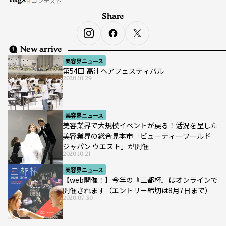
Tags
コンテスト
Share
New arrive
美容界ニュース
第54回 高津ヘアフェスティバル
2020.10.29
美容界ニュース
美容業界で大規模イベントが戻る！活況を呈した
美容業界の総合見本市「ビューティーワールド
ジャパン ウエスト」が開催
2020.10.21
美容界ニュース
【web開催！】今年の『三都杯』はオンラインで
開催されます（エントリー締切は8月7日まで）
2020.07.30