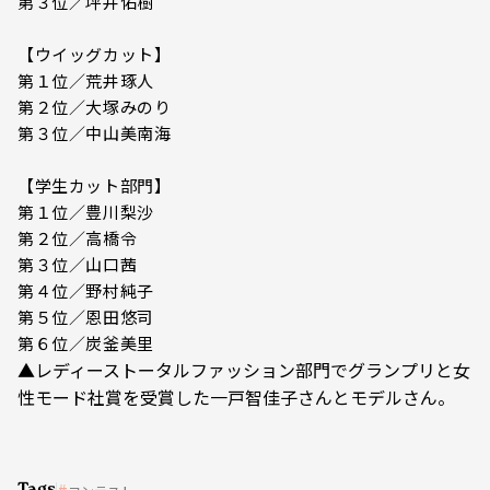
第３位／坪井佑樹
【ウイッグカット】
第１位／荒井琢人
第２位／大塚みのり
第３位／中山美南海
【学生カット部門】
第１位／豊川梨沙
第２位／高橋令
第３位／山口茜
第４位／野村純子
第５位／恩田悠司
第６位／炭釜美里
▲レディーストータルファッション部門でグランプリと女
性モード社賞を受賞した一戸智佳子さんとモデルさん。