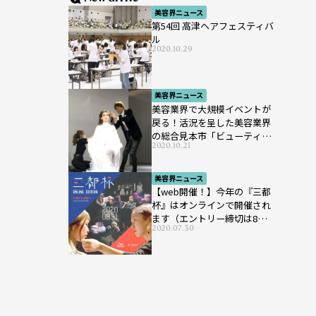
美容界ニュース
第54回 高津ヘアフェスティバ
ル
2020.10.29
美容界ニュース
美容業界で大規模イベントが
戻る！活況を呈した美容業界
の総合見本市「ビューティー
2020.10.21
ワールド ジャパン ウエス
ト」が開催
美容界ニュース
【web開催！】今年の『三都
杯』はオンラインで開催され
ます（エントリー締切は8月7
2020.07.30
日まで）