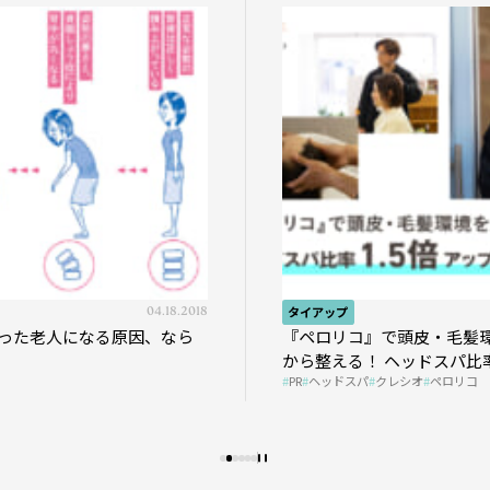
04.18.2018
タイアップ
った老人になる原因、なら
『ペロリコ』で頭皮・毛髪
から整える！ ヘッドスパ比率
PR
ヘッドスパ
クレシオ
ペロリコ
プの秘策を大公開