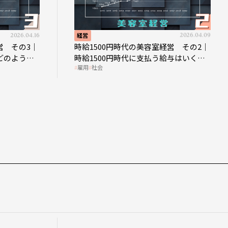
2026.04.16
経営
2026.04.09
営 その3｜
時給1500円時代の美容室経営 その2｜
どのような
時給1500円時代に支払う給与はいくら
雇用
社会
なのか