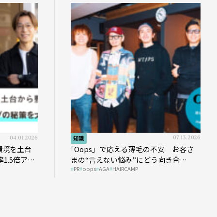
04.01.2026
知識
07.13.2026
環境を土台
｢Oops」で応える薄毛の不安 お客さ
1.5倍アッ
まの“言えない悩み”にどう向き合
PR
oops
AGA
HAIRCAMP
う？ ＃01