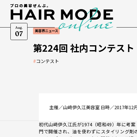
Aug.
美容界ニュース
07
第224回 社内コンテス
#
コンテスト
主催／山﨑伊久江美容室 日時／2017年12
初代山﨑伊久江氏が1974（昭和49）年に
門で開催され、油を使わずにスタイリング剤