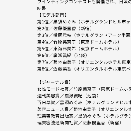
ワインディングコンテストも開催され、日頃
結果
【モデル部門】
第1位／黒須めぐみ（ホテルグランドヒル市
第2位／佐藤優里香（新宿）
第3位／横尾雅枝（ホテルグランドアーク半蔵
第4位／竹原美奈子（東京ドームホテル）
第5位／東海林美希（東京ドームホテル）
第6位／廣瀬眞紀（池袋）
第7位／菊地由美子（オリエンタルホテル東
第8位／近藤梨香（オリエンタルホテル東京
【ジャーナル賞】
女性モード社賞／竹原美奈子（東京ドームホ
週刊美容賞／廣瀬眞紀（池袋）
百日草賞／黒須めぐみ（ホテルグランドヒル
美容ニュース賞／菊地由美子（オリエンタル
理美容教育出版賞／黒須めぐみ（ホテルグラ
理美容流通新聞社賞／佐藤優里香（新宿）