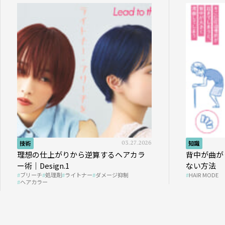
技術
03.27.2026
知識
理想の仕上がりから逆算するヘアカラ
背中が曲が
ー術｜Design.1
ない方法
ブリーチ
処理剤
ライトナー
ダメージ抑制
HAIR MODE
ヘアカラー