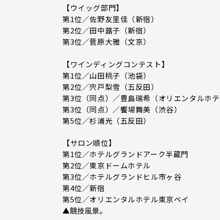
【ウイッグ部門】
第1位／佐野友里佳（新宿）
第2位／田中蕗子（新宿）
第3位／菅原大雅（文京）
【ワインディングコンテスト】
第1位／山田桃子（池袋）
第2位／宍戸梨雪（五反田）
第3位（同点）／豊島瑞希（オリエンタルホ
第3位（同点）／饗場舞美（渋谷）
第5位／杉浦光（五反田）
【サロン順位】
第1位／ホテルグランドアーク半蔵門
第2位／東京ドームホテル
第3位／ホテルグランドヒル市ヶ谷
第4位／新宿
第5位／オリエンタルホテル東京ベイ
▲競技風景。