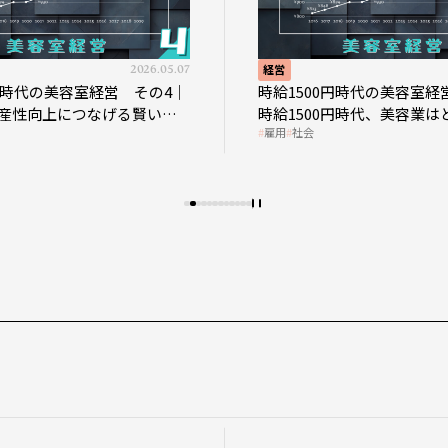
2026.05.07
経営
0円時代の美容室経営 その4｜
時給1500円時代の美容室経
産性向上につなげる賢い助
時給1500円時代、美容業は
雇用
社会
影響を受けるのか？