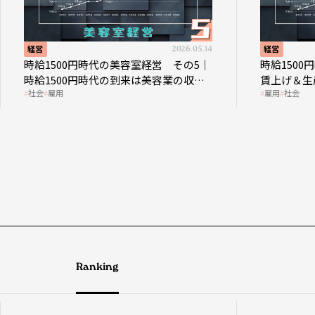
経営
2026.05.14
経営
時給1500円時代の美容室経営 その5｜
時給150
時給1500円時代の到来は美容業の収益
賃上げ＆生
社会
雇用
雇用
社会
構造を見直す契機
成金活用
Ranking