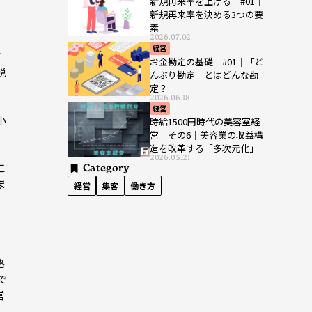
新規再来率を上げる #01｜
新規再来率を決める3つの要
素
2026.07.02
経営
て
お金勘定の基礎 #01｜「ど
税
んぶり勘定」とはどんな勘
定？
2026.06.18
経営
小
時給1500円時代の美容室経
営 その6｜美容業の収益構
造を改革する「多次元化」
2026.05.21
こ
Category
ま
経営
集客
働き方
格
で
営