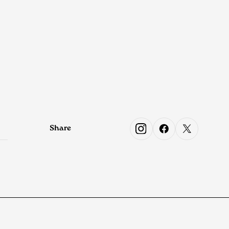
』
Share