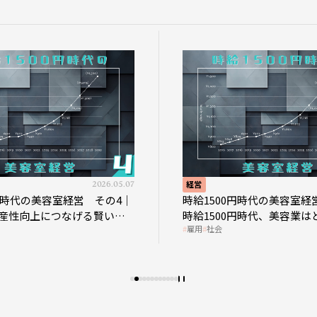
2026.05.07
経営
202
の美容室経営 その4｜
時給1500円時代の美容室経営 そ
向上につなげる賢い助
時給1500円時代、美容業はどのよ
雇用
社会
影響を受けるのか？