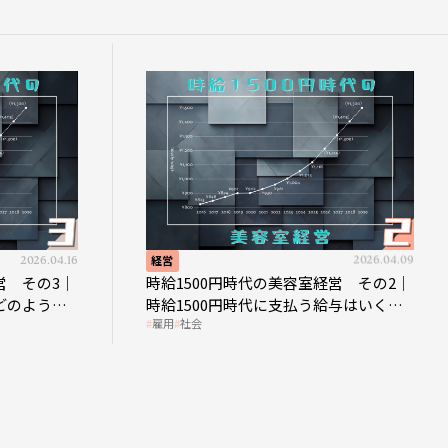
6.04.16
経営
2026.04.09
の3｜
時給1500円時代の美容室経営 その2｜
うな
時給1500円時代に支払う給与はいくら
雇用
社会
なのか