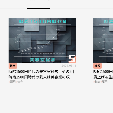
経営
2026.05.14
経営
時給1500円時代の美容室経営 その5｜
時給1500円時代
時給1500円時代の到来は美容業の収益
賃上げ＆生産性
雇用
社会
社会
雇用
構造を見直す契機
成金活用