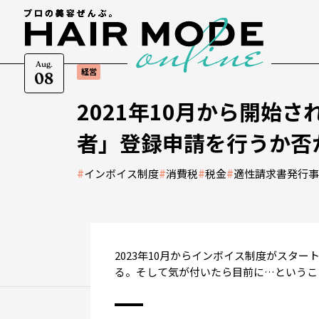
Aug.
経営
08
2021年10月から開始
者」登録申請を行うか否
#
インボイス制度
#
消費税
#
税金
#
適性請求書発行
2023年10月からインボイス制度がスタ
る。そして気が付いたら目前に…というこ