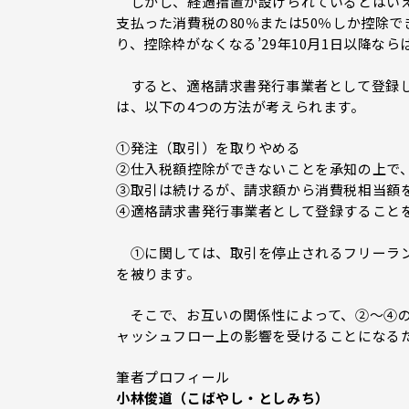
しかし、経過措置が設けられているとはいえ
支払った消費税の80％または50％しか控除
り、控除枠がなくなる’29年10月1日以降な
すると、適格請求書発行事業者として登録し
は、以下の4つの方法が考えられます。
①発注（取引）を取りやめる
②仕入税額控除ができないことを承知の上で
③取引は続けるが、請求額から消費税相当額
④適格請求書発行事業者として登録すること
①に関しては、取引を停止されるフリーラン
を被ります。
そこで、お互いの関係性によって、②～④の
ャッシュフロー上の影響を受けることになる
筆者プロフィール
小林俊道（こばやし・としみち）