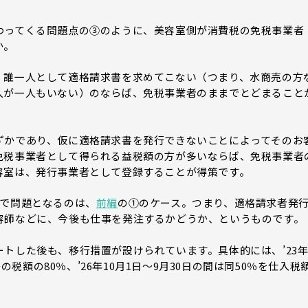
わってくる問題点の③のように、美容室側が消費税の免税事業者
か。
誰一人として適格請求書を求めてこない（つまり、水商売の方
人が一人もいない）のならば、免税事業者のままでとどまること
かであり、仮に適格請求書を発行できないことによってそのお
免税事業者として得られる益税額の方が多いならば、免税事業者
容室は、発行事業者として登録することが得策です。
で問題となるのは、
前編
の①のケース。つまり、適格請求者発
容師などに、今後も仕事を発注するかどうか、というものです。
トした後も、移行措置が設けられています。具体的には、’23
等の税額の80％、’26年10月1日～9月30日の間は同50％を仕入税