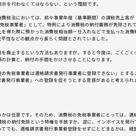
表示を行わなくてはならない、という理屈です。
費税法においては、前々事業年度（基準期間）の課税売上高が
税の免税事業者」として、特例により消費税の納付義務が免除され
上を得た際に預かった消費税相当額－仕入れなどで支払った消費
公平性などの観点から長らく問題とされていました。
を廃止するという方法もありますが、すると今度は、ごくごく
額の計算と、納付の手間をかけさせることになります。
の免税事業者は適格請求書発行事業者に登録できない」とする
求書発行事業者」への登録を促そうとする思惑があると考えられ
かは任意です。そのため、消費税の免税事業者にとっては、適
費税の納付免除という特権を手放すか、逆に、インボイスを発行
ってでも、適格請求書発行事業者登録をせずにとどまるかは、経