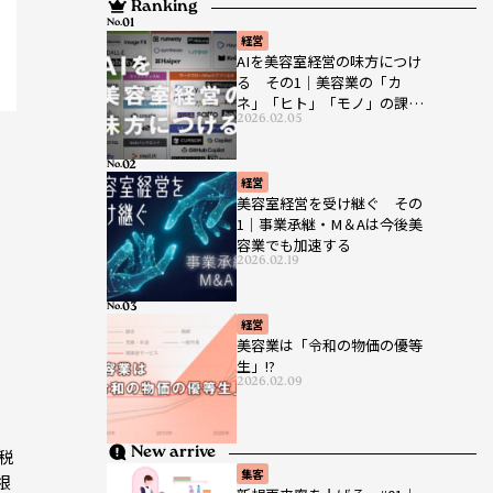
Ranking
No.
経営
AIを美容室経営の味方につけ
る その1｜美容業の「カ
ネ」「ヒト」「モノ」の課題
2026.02.05
を解決する生成AIの今
No.
経営
美容室経営を受け継ぐ その
1｜事業承継・M＆Aは今後美
容業でも加速する
2026.02.19
No.
経営
美容業は「令和の物価の優等
生」!?
2026.02.09
New arrive
税
集客
根