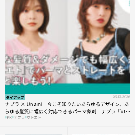
タイアップ
05.13.2026
ナプラ × Un ami 今こそ知りたいあらゆるデザイン、あ
らゆる髪質に幅広く対応できるパーマ薬剤 ナプラ『ut-
PR
ナプラ
ウトエト
et』