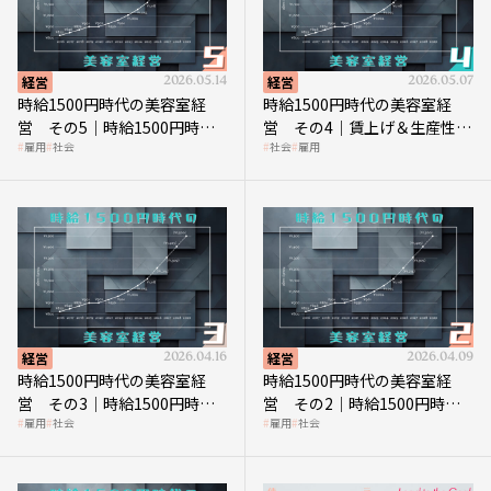
経営
2026.05.14
経営
2026.05.07
時給1500円時代の美容室経
時給1500円時代の美容室経
営 その5｜時給1500円時代
営 その4｜賃上げ＆生産性向
雇用
社会
社会
雇用
の到来は美容業の収益構造を
上につなげる賢い助成金活用
見直す契機
経営
2026.04.16
経営
2026.04.09
時給1500円時代の美容室経
時給1500円時代の美容室経
営 その3｜時給1500円時
営 その2｜時給1500円時代
雇用
社会
雇用
社会
代、美容業はどのような影響
に支払う給与はいくらなのか
を受けるのか？