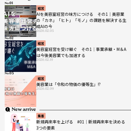
No.
経営
AIを美容室経営の味方につける その1｜美容業
の「カネ」「ヒト」「モノ」の課題を解決する生
成AIの今
2026.02.05
No.
経営
美容室経営を受け継ぐ その1｜事業承継・M＆A
は今後美容業でも加速する
2026.02.19
No.
経営
美容業は「令和の物価の優等生」!?
2026.02.09
New arrive
集客
新規再来率を上げる #01｜新規再来率を決める
3つの要素