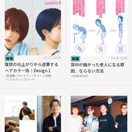
技術
03.27.2026
知識
04.18.2018
理想の仕上がりから逆算する
背中が曲がった老人になる原
ヘアカラー術｜Design.1
因、ならない方法
処理剤
ライトナー
ダメージ抑制
HAIR MODE
ヘアカラー
ブリーチ