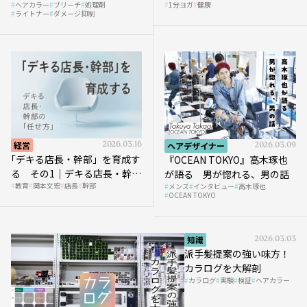
ヘアカラー
ブリーチ
処理剤
1分ヨガ
健康
ガ」講座｜実践編
ライトナー
ダメージ抑制
経営
2026.03.16
ヘアデザイナー
2026.03.09
｢デキる店長・幹部」を育成す
『OCEAN TOKYO』高木琢也
る その1｜デキる店長・幹部
が語る 男が惚れる、男の話
教育
岡本文宏
店長
幹部
メンズ
インタビュー
高木琢也
の「任せ方」
OCEAN TOKYO
知識
2026.03.03
派手髪提案の強い味方！
カラログを大解剖
カラログ
実験
検証
ヘアカラー