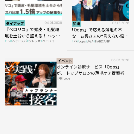
タイアップ
04.01.2026
知識
07.13.2026
『ペロリコ』で頭皮・毛髪環
｢Oops」で応える薄毛の不
境を土台から整える！ ヘッド
安 お客さまの“言えない悩
PR
ヘッドスパ
クレシオ
ペロリコ
スパ比率1.5倍アップの秘策を
PR
oops
AGA
HAIRCAMP
み”にどう向き合う？ ＃01
大公開
イベント
06.02.2026
オンライン診療サービス「Oops」
が、 トップサロンの薄毛ケア提案術を
PR
oops
HAIRCAMPで公開！