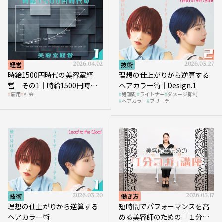
経営
2026.04.02
技術
2026.03.27
時給1500円時代の美容室経
理想の仕上がりから逆算する
営 その1｜時給1500円時代
ヘアカラー術｜Design.1
雇用
社会
処理剤
ライトナー
ダメージ抑制
へ向かう社会的背景
ヘアカラー
ブリーチ
技術
2026.03.20
働き方
2026.03.17
理想の仕上がりから逆算する
短時間でパフォーマンスを高
ヘアカラー術
める美容師のための「１分ヨ