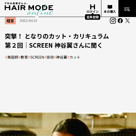
ログイン
本の購入
会員登録
経営
2022.04.15
突撃！ となりのカット・カリキュラム
第２回｜SCREEN 神谷翼さんに聞く
#
美容師
#
教育
#
SCREEN
#
技術
#
神谷翼
#
カット