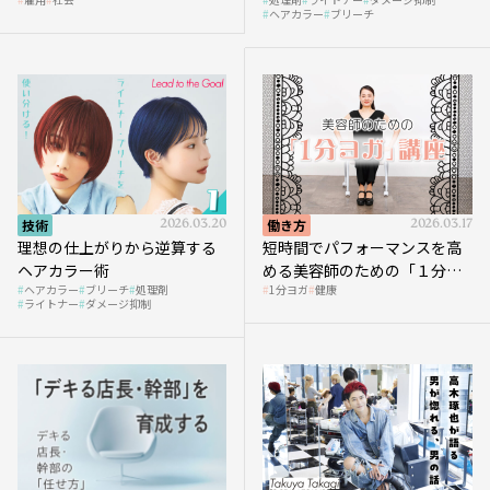
へ向かう社会的背景
ヘアカラー
ブリーチ
技術
2026.03.20
働き方
2026.03.17
理想の仕上がりから逆算する
短時間でパフォーマンスを高
ヘアカラー術
める美容師のための「１分ヨ
ヘアカラー
ブリーチ
処理剤
1分ヨガ
健康
ガ」講座｜実践編
ライトナー
ダメージ抑制