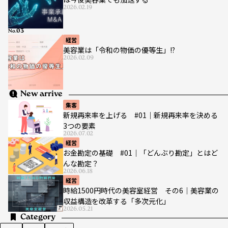
2026.02.19
No.
経営
美容業は「令和の物価の優等生」!?
2026.02.09
New arrive
集客
新規再来率を上げる #01｜新規再来率を決める
3つの要素
2026.07.02
経営
お金勘定の基礎 #01｜「どんぶり勘定」とはど
んな勘定？
2026.06.18
経営
時給1500円時代の美容室経営 その6｜美容業の
収益構造を改革する「多次元化」
2026.05.21
Category