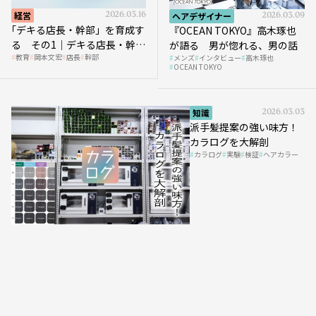
経営
2026.03.16
ヘアデザイナー
2026.03.09
｢デキる店長・幹部」を育成す
『OCEAN TOKYO』高木琢也
る その1｜デキる店長・幹部
が語る 男が惚れる、男の話
教育
岡本文宏
店長
幹部
メンズ
インタビュー
高木琢也
の「任せ方」
OCEAN TOKYO
知識
2026.03.03
派手髪提案の強い味方！
カラログを大解剖
カラログ
実験
検証
ヘアカラー