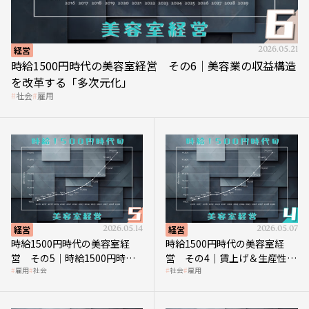
経営
2026.05.21
時給1500円時代の美容室経営 その6｜美容業の収益構造
を改革する「多次元化」
社会
雇用
経営
2026.05.14
経営
2026.05.07
時給1500円時代の美容室経
時給1500円時代の美容室経
営 その5｜時給1500円時代
営 その4｜賃上げ＆生産性向
雇用
社会
社会
雇用
の到来は美容業の収益構造を
上につなげる賢い助成金活用
見直す契機