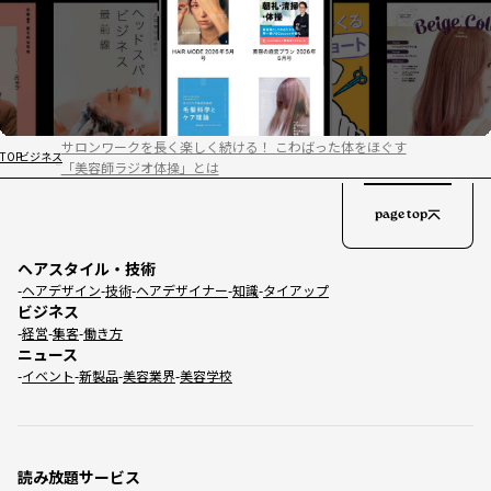
サロンワークを長く楽しく続ける！ こわばった体をほぐす
TOP
ビジネス
「美容師ラジオ体操」とは
page top
ヘアスタイル・技術
ヘアデザイン
技術
ヘアデザイナー
知識
タイアップ
ビジネス
経営
集客
働き方
ニュース
イベント
新製品
美容業界
美容学校
読み放題サービス