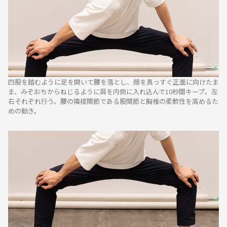
四股を踏むように足を開いて腰を落とし、顔を真っすぐ正面に向けたま
ま、みぞおちからねじるように肩を内側に入れ込んで10秒間キープ。左
右それぞれ行う。腰の隣接関節である股関節と胸椎の柔軟性を高めるた
めの動き。