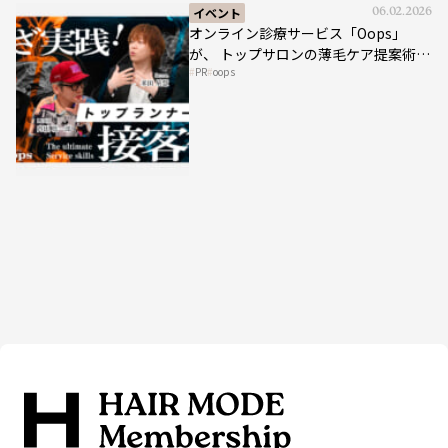
イベント
06.02.2026
オンライン診療サービス「Oops」
が、 トップサロンの薄毛ケア提案術を
PR
oops
HAIRCAMPで公開！