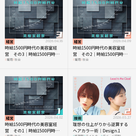
経営
2026.04.16
経営
2026.04.09
時給1500円時代の美容室経
時給1500円時代の美容室経
営 その3｜時給1500円時
営 その2｜時給1500円時代
雇用
社会
雇用
社会
代、美容業はどのような影響
に支払う給与はいくらなのか
を受けるのか？
経営
2026.04.02
技術
2026.03.27
時給1500円時代の美容室経
理想の仕上がりから逆算する
営 その1｜時給1500円時代
ヘアカラー術｜Design.1
雇用
社会
処理剤
ライトナー
ダメージ抑制