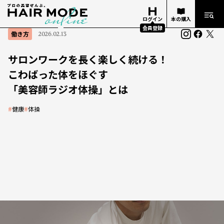
ログイン
本の購入
会員登録
働き方
2026.02.13
サロンワークを長く楽しく続ける！
こわばった体をほぐす
「美容師ラジオ体操」とは
#
健康
#
体操