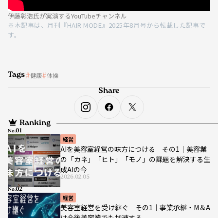
伊藤彰浩氏が実演するYouTubeチャンネル
※本記事は、月刊『HAIR MODE』2025年8月号から転載した記事で
す。
Tags
健康
体操
Share
Ranking
No.
経営
AIを美容室経営の味方につける その1｜美容業
の「カネ」「ヒト」「モノ」の課題を解決する生
成AIの今
2026.02.05
No.
経営
美容室経営を受け継ぐ その1｜事業承継・M＆A
は今後美容業でも加速する