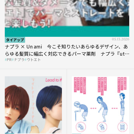
タイアップ
05.13.2026
ナプラ × Un ami 今こそ知りたいあらゆるデザイン、あ
らゆる髪質に幅広く対応できるパーマ薬剤 ナプラ『ut-
PR
ナプラ
ウトエト
et』