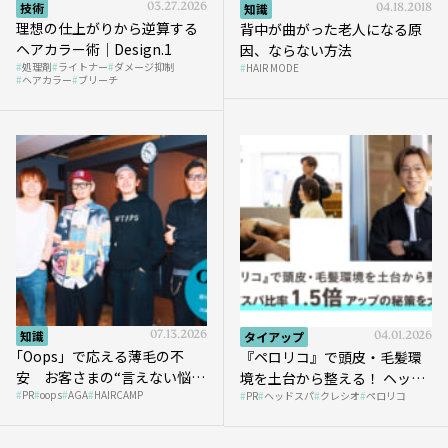
技術
03.27.2026
知識
04.18.2018
理想の仕上がりから逆算する
背中が曲がった老人になる原
ヘアカラー術｜Design.1
因、ならない方法
処理剤
ライトナー
ダメージ抑制
HAIR MODE
ヘアカラー
ブリーチ
知識
07.13.2026
タイアップ
04.01.2026
｢Oops」で応える薄毛の不
『ペロリコ』で頭皮・毛髪環
安 お客さまの“言えない悩
境を土台から整える！ ヘッド
PR
oops
AGA
HAIRCAMP
み”にどう向き合う？ ＃01
PR
ヘッドスパ
クレシオ
ペロリコ
スパ比率1.5倍アップの秘策を
大公開