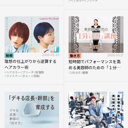
ヘアカラー
ブリーチ
技術
2026.03.20
働き方
2026.03.17
理想の仕上がりから逆算する
短時間でパフォーマンスを高
ヘアカラー術
める美容師のための「１分ヨ
ヘアカラー
ブリーチ
処理剤
1分ヨガ
健康
ガ」講座｜実践編
ライトナー
ダメージ抑制