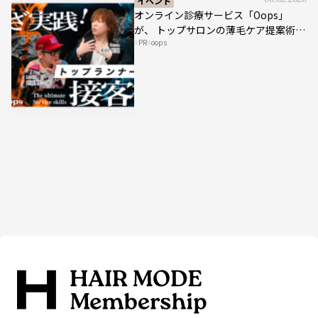
イベント
06.02.2026
オンライン診療サービス「Oops」
が、 トップサロンの薄毛ケア提案術を
PR
oops
HAIRCAMPで公開！