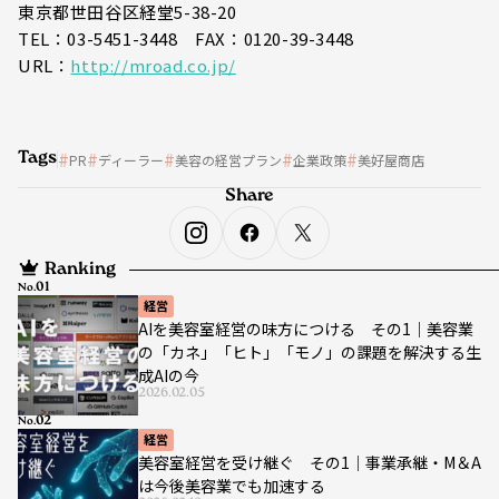
東京都世田谷区経堂5-38-20
TEL：03-5451-3448 FAX：0120-39-3448
URL：
http://mroad.co.jp/
Tags
PR
ディーラー
美容の経営プラン
企業政策
美好屋商店
Share
Ranking
No.
経営
AIを美容室経営の味方につける その1｜美容業
の「カネ」「ヒト」「モノ」の課題を解決する生
成AIの今
2026.02.05
No.
経営
美容室経営を受け継ぐ その1｜事業承継・M＆A
は今後美容業でも加速する