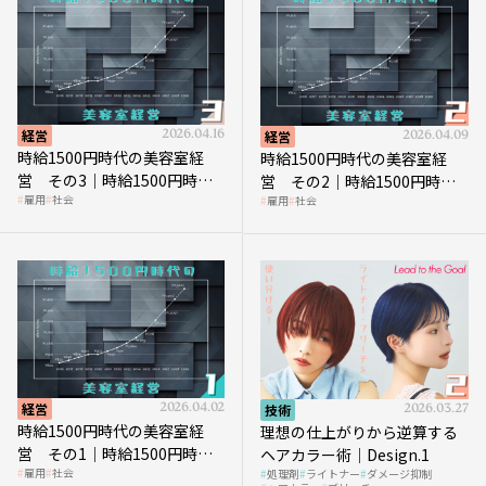
経営
2026.04.16
経営
2026.04.09
時給1500円時代の美容室経
時給1500円時代の美容室経
営 その3｜時給1500円時
営 その2｜時給1500円時代
雇用
社会
雇用
社会
代、美容業はどのような影響
に支払う給与はいくらなのか
を受けるのか？
経営
2026.04.02
技術
2026.03.27
時給1500円時代の美容室経
理想の仕上がりから逆算する
営 その1｜時給1500円時代
ヘアカラー術｜Design.1
雇用
社会
処理剤
ライトナー
ダメージ抑制
へ向かう社会的背景