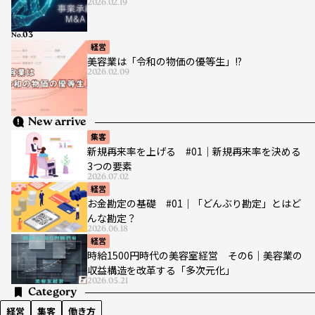
2026.02.19
No.
経営
美容業は「令和の物価の優等生」!?
2026.02.09
New arrive
集客
新規再来率を上げる #01｜新規再来率を決める
3つの要素
2026.07.02
経営
お金勘定の基礎 #01｜「どんぶり勘定」とはど
んな勘定？
2026.06.18
経営
時給1500円時代の美容室経営 その6｜美容業の
収益構造を改革する「多次元化」
2026.05.21
Category
経営
集客
働き方