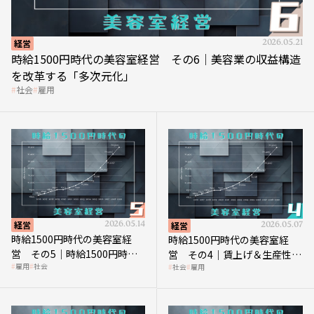
経営
2026.05.21
時給1500円時代の美容室経営 その6｜美容業の収益構造
を改革する「多次元化」
社会
雇用
経営
2026.05.14
経営
2026.05.07
時給1500円時代の美容室経
時給1500円時代の美容室経
営 その5｜時給1500円時代
営 その4｜賃上げ＆生産性向
雇用
社会
社会
雇用
の到来は美容業の収益構造を
上につなげる賢い助成金活用
見直す契機