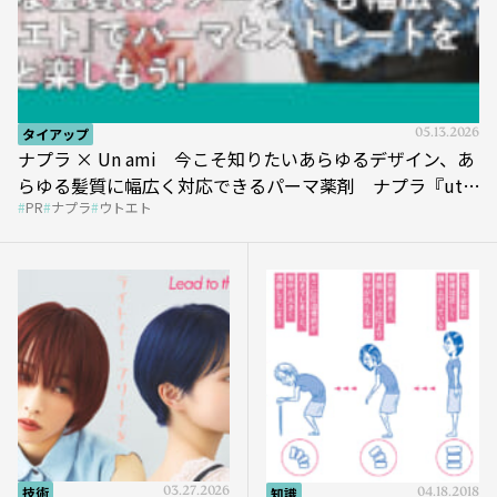
タイアップ
05.13.2026
ナプラ × Un ami 今こそ知りたいあらゆるデザイン、あ
らゆる髪質に幅広く対応できるパーマ薬剤 ナプラ『ut-
PR
ナプラ
ウトエト
et』
技術
03.27.2026
知識
04.18.2018