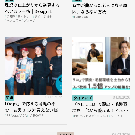
理想の仕上がりから逆算する
背中が曲がった老人になる原
ヘアカラー術｜Design.1
因、ならない方法
処理剤
ライトナー
ダメージ抑制
HAIR MODE
ヘアカラー
ブリーチ
知識
07.13.2026
タイアップ
04.01.2026
｢Oops」で応える薄毛の不
『ペロリコ』で頭皮・毛髪環
安 お客さまの“言えない悩
境を土台から整える！ ヘッド
PR
oops
AGA
HAIRCAMP
み”にどう向き合う？ ＃01
PR
ヘッドスパ
クレシオ
ペロリコ
スパ比率1.5倍アップの秘策を
大公開