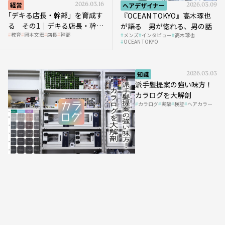
経営
2026.03.16
ヘアデザイナー
2026.03.09
｢デキる店長・幹部」を育成す
『OCEAN TOKYO』高木琢也
る その1｜デキる店長・幹部
が語る 男が惚れる、男の話
教育
岡本文宏
店長
幹部
メンズ
インタビュー
高木琢也
の「任せ方」
OCEAN TOKYO
知識
2026.03.03
派手髪提案の強い味方！
カラログを大解剖
カラログ
実験
検証
ヘアカラー