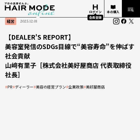
ログイン
本の購入
会員登録
経営
2023.12.01
【DEALER'S REPORT】
美容室発信のSDGs目線で“美容寿命”を伸ばす
社会貢献
山﨑有里子［株式会社美好屋商店 代表取締役
社長］
#
PR
#
ディーラー
#
美容の経営プラン
#
企業政策
#
美好屋商店