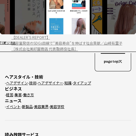
【DEALER’S REPORT】
美容室発信のSDGs目線で“美容寿命”を伸ばす社会貢献／山﨑有里子
TOP
ビジネス
［株式会社美好屋商店 代表取締役社長］
page top
ヘアスタイル・技術
ヘアデザイン
技術
ヘアデザイナー
知識
タイアップ
ビジネス
経営
集客
働き方
ニュース
イベント
新製品
美容業界
美容学校
読み放題サービス