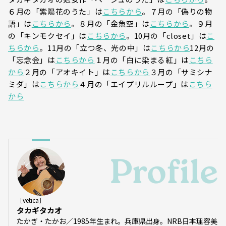
６月の「紫陽花のうた」は
こちらから
。７月の「偽りの物
語」は
こちらから
。８月の「金魚空」は
こちらから
。９月
の「キンモクセイ」は
こちらから
。10月の「closet」は
こ
ちらから
。11月の「立つ冬、光の中」は
こちらから
12月の
「忘念会」は
こちらから
１月の「白に染まる紅」は
こちら
から
２月の「アオキイト」は
こちらから
３月の「サミシナ
ミダ」は
こちらから
４月の「エイプリルループ」は
こちら
から
Profile
［vetica］
タカギタカオ
たかぎ・たかお／1985年生まれ。兵庫県出身。NRB日本理容美