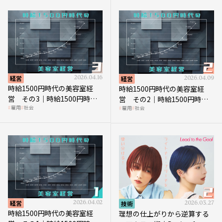
経営
2026.04.16
経営
2026.04.09
時給1500円時代の美容室経
時給1500円時代の美容室経
営 その3｜時給1500円時
営 その2｜時給1500円時代
雇用
社会
雇用
社会
代、美容業はどのような影響
に支払う給与はいくらなのか
を受けるのか？
経営
2026.04.02
技術
2026.03.27
時給1500円時代の美容室経
理想の仕上がりから逆算する