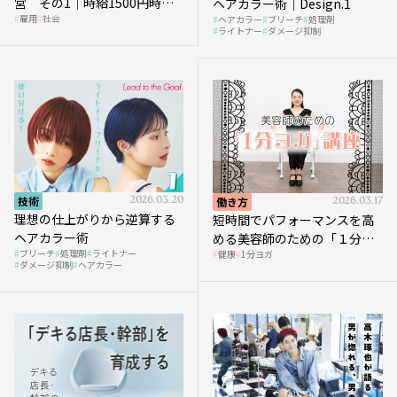
営 その1｜時給1500円時代
ヘアカラー術｜Design.1
雇用
社会
ヘアカラー
ブリーチ
処理剤
へ向かう社会的背景
ライトナー
ダメージ抑制
技術
2026.03.20
働き方
2026.03.17
理想の仕上がりから逆算する
短時間でパフォーマンスを高
ヘアカラー術
める美容師のための「１分ヨ
ブリーチ
処理剤
ライトナー
健康
1分ヨガ
ガ」講座｜実践編
ダメージ抑制
ヘアカラー