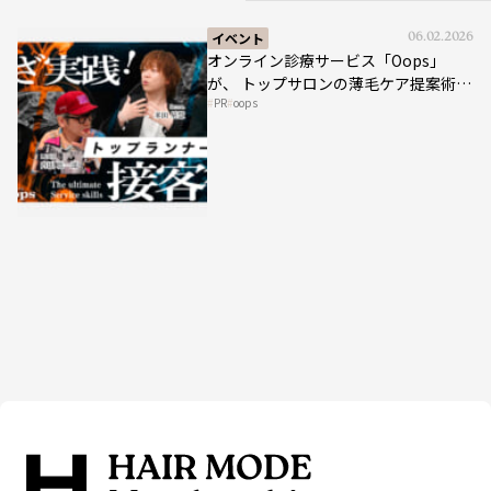
イベント
06.02.2026
オンライン診療サービス「Oops」
が、 トップサロンの薄毛ケア提案術を
PR
oops
HAIRCAMPで公開！