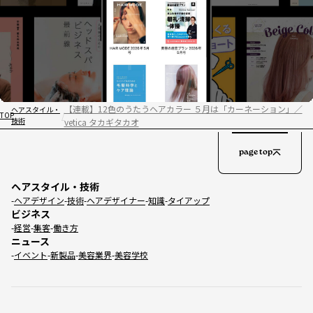
【連載】12色のうたうヘアカラー ５月は「カーネーション」／
ヘアスタイル・
TOP
技術
vetica タカギタカオ
page top
ヘアスタイル・技術
ヘアデザイン
技術
ヘアデザイナー
知識
タイアップ
ビジネス
経営
集客
働き方
ニュース
イベント
新製品
美容業界
美容学校