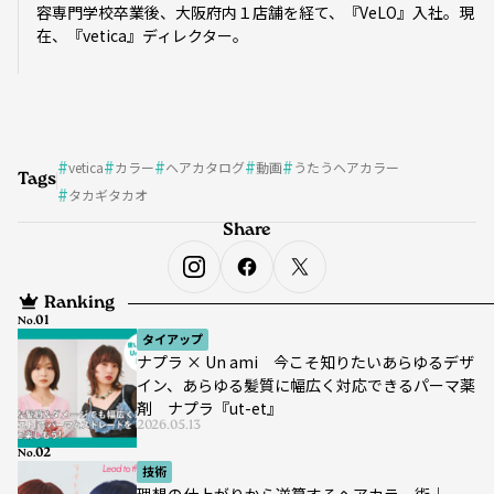
容専門学校卒業後、大阪府内１店舗を経て、『VeLO』入社。現
在、『vetica』ディレクター。
vetica
カラー
ヘアカタログ
動画
うたうヘアカラー
Tags
タカギタカオ
Share
Ranking
No.
タイアップ
ナプラ × Un ami 今こそ知りたいあらゆるデザ
イン、あらゆる髪質に幅広く対応できるパーマ薬
剤 ナプラ『ut-et』
2026.05.13
No.
技術
理想の仕上がりから逆算するヘアカラー術｜