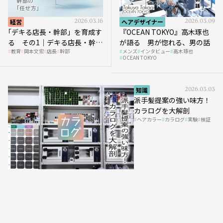
経営
2026.03.16
ヘアデザイナー
2026.03.09
｢デキる店長・幹部」を育成す
『OCEAN TOKYO』高木琢也
る その1｜デキる店長・幹部
が語る 男が惚れる、男の話
教育
岡本文宏
店長
幹部
メンズ
インタビュー
高木琢也
の「任せ方」
OCEAN TOKYO
知識
2026.03.03
派手髪提案の強い味方！
カラログを大解剖
ヘアカラー
カラログ
実験
検証