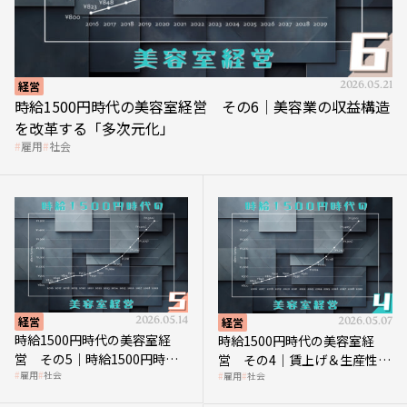
経営
2026.05.21
時給1500円時代の美容室経営 その6｜美容業の収益構造
を改革する「多次元化」
雇用
社会
経営
2026.05.14
経営
2026.05.07
時給1500円時代の美容室経
時給1500円時代の美容室経
営 その5｜時給1500円時代
営 その4｜賃上げ＆生産性向
雇用
社会
雇用
社会
の到来は美容業の収益構造を
上につなげる賢い助成金活用
見直す契機