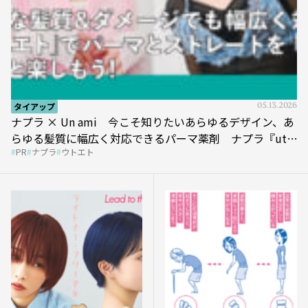
タイアップ
05.13.2026
ナプラ × Un ami 今こそ知りたいあらゆるデザイン、あ
らゆる髪質に幅広く対応できるパーマ薬剤 ナプラ『ut-
PR
ナプラ
ウトエト
et』