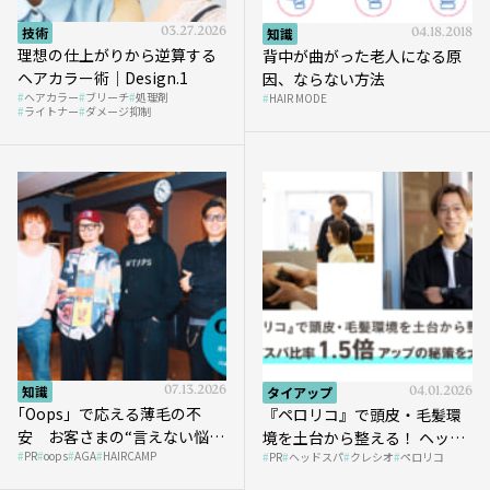
技術
03.27.2026
知識
04.18.2018
理想の仕上がりから逆算する
背中が曲がった老人になる原
ヘアカラー術｜Design.1
因、ならない方法
ヘアカラー
ブリーチ
処理剤
HAIR MODE
ライトナー
ダメージ抑制
知識
07.13.2026
タイアップ
04.01.2026
｢Oops」で応える薄毛の不
『ペロリコ』で頭皮・毛髪環
安 お客さまの“言えない悩
境を土台から整える！ ヘッド
PR
oops
AGA
HAIRCAMP
み”にどう向き合う？ ＃01
PR
ヘッドスパ
クレシオ
ペロリコ
スパ比率1.5倍アップの秘策を
大公開