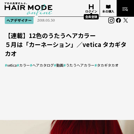
ログイン
本の購入
会員登録
ヘアデザイナー
2018.05.30
【連載】12色のうたうヘアカラー
５月は「カーネーション」／vetica タカギタ
カオ
#
vetica
#
カラー
#
ヘアカタログ
#
動画
#
うたうヘアカラー
#
タカギタカオ