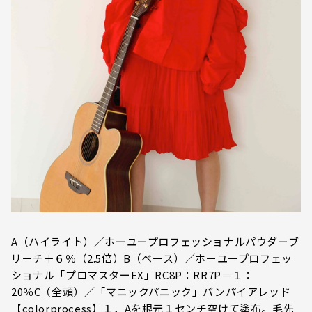
A（ハイライト）／ホーユープロフェッショナルパウダーブ
リーチ＋６％（2.5倍）B（ベース）／ホーユープロフェッ
ショナル「プロマスターEX」RC8P：RR7P＝１：
20％C（全頭）／「マニックパニック」バンパイアレッド
【colorprocess】１．Aを根元１センチ空けて塗布。毛先