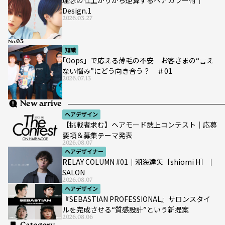
Design.1
2026.03.27
No.
知識
｢Oops」で応える薄毛の不安 お客さまの“言え
ない悩み”にどう向き合う？ ＃01
2026.07.13
New arrive
ヘアデザイン
【挑戦者求む】ヘアモード誌上コンテスト｜応募
要項＆募集テーマ発表
2026.08.07
ヘアデザイナー
RELAY COLUMN #01｜潮海達矢［shiomi H］｜
SALON
2026.08.07
ヘアデザイン
『SEBASTIAN PROFESSIONAL』サロンスタイ
ルを完成させる“質感設計”という新提案
2026.08.06