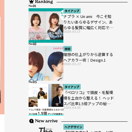
Ranking
No.
タイアップ
ナプラ × Un ami 今こそ知
りたいあらゆるデザイン、あ
らゆる髪質に幅広く対応でき
2026.05.13
るパーマ薬剤 ナプラ『ut-
et』
No.
技術
理想の仕上がりから逆算する
ヘアカラー術｜Design.1
2026.03.27
No.
タイアップ
『ペロリコ』で頭皮・毛髪環
境を土台から整える！ ヘッド
スパ比率1.5倍アップの秘策を
2026.04.01
大公開
New arrive
ヘアデザイン