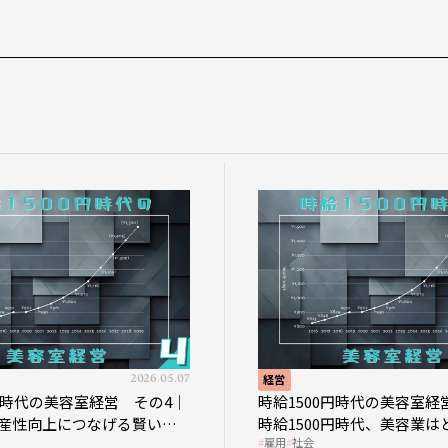
2026.05.07
経営
0円時代の美容室経営 その4｜
時給1500円時代の美容室経
産性向上につなげる賢い助
時給1500円時代、美容業は
雇用
社会
影響を受けるのか？