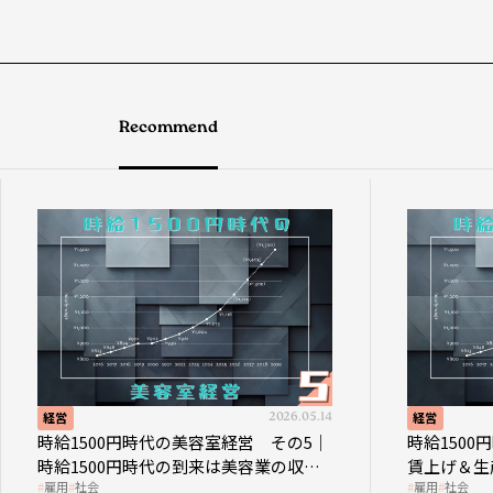
Recommend
経営
2026.05.14
経営
時給1500円時代の美容室経営 その5｜
時給150
時給1500円時代の到来は美容業の収益
賃上げ＆生
雇用
社会
雇用
社会
構造を見直す契機
成金活用