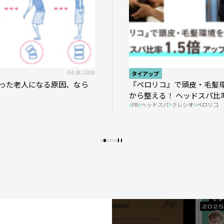
04.18.2018
タイアップ
った老人になる原因、なら
『ペロリコ』で頭皮・毛髪
から整える！ ヘッドスパ比率
PR
ヘッドスパ
クレシオ
ペロリコ
プの秘策を大公開