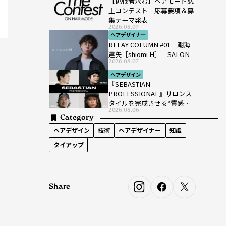
【挑戦者求む】ヘアモード誌
上コンテスト｜応募要項＆募
集テーマ発表
2026.08.07
ヘアデザイナー
RELAY COLUMN #01｜潮海
達矢［shiomi H］｜SALON
2026.08.07
ヘアデザイン
『SEBASTIAN
PROFESSIONAL』サロンス
タイルを完成させる“質感設
2026.08.06
計”という新提案
Category
ヘアデザイン
技術
ヘアデザイナー
知識
タイアップ
Share