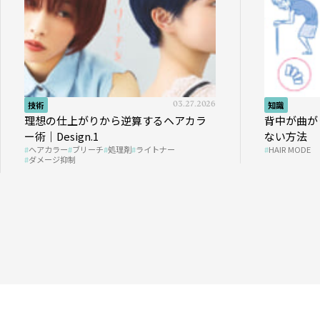
技術
03.27.2026
知識
理想の仕上がりから逆算するヘアカラ
背中が曲が
ー術｜Design.1
ない方法
ヘアカラー
ブリーチ
処理剤
ライトナー
HAIR MODE
ダメージ抑制