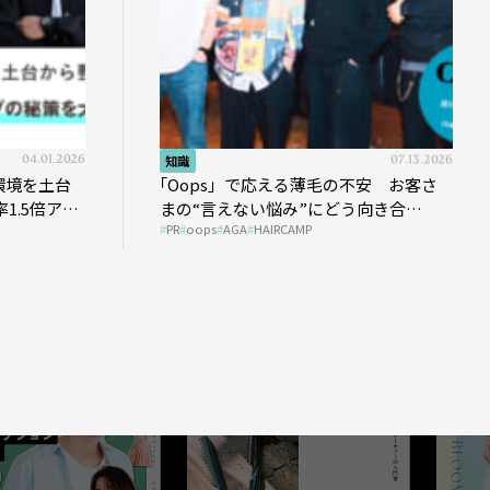
04.01.2026
知識
07.13.2026
環境を土台
｢Oops」で応える薄毛の不安 お客さ
1.5倍アッ
まの“言えない悩み”にどう向き合
PR
oops
AGA
HAIRCAMP
う？ ＃01