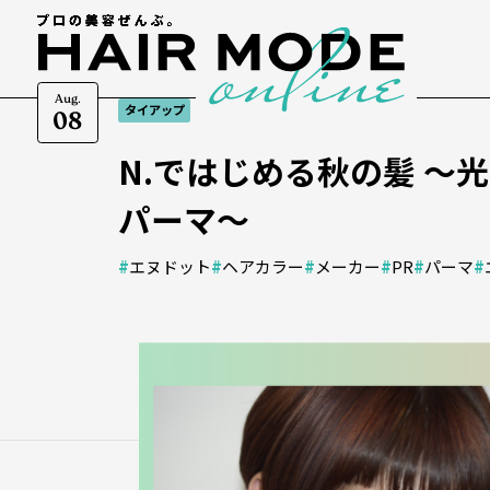
Aug.
タイアップ
08
N.ではじめる秋の髪 ～
パーマ～
#
エヌドット
#
ヘアカラー
#
メーカー
#
PR
#
パーマ
#