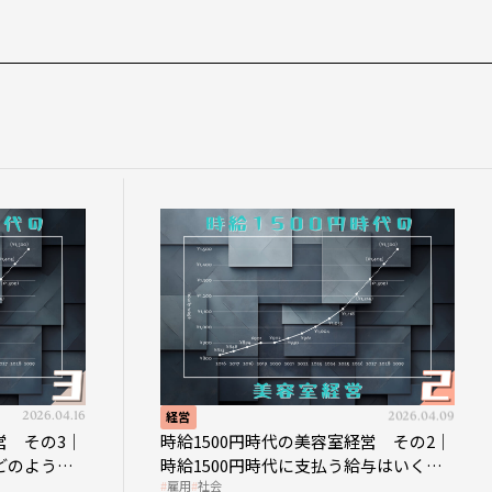
2026.04.16
経営
2026.04.09
営 その3｜
時給1500円時代の美容室経営 その2｜
どのような
時給1500円時代に支払う給与はいくら
雇用
社会
なのか