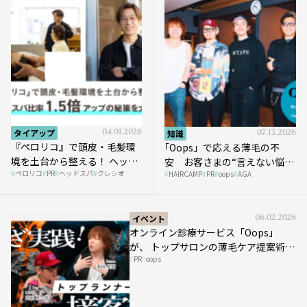
タイアップ
04.01.2026
知識
07.13.2026
『ペロリコ』で頭皮・毛髪環
｢Oops」で応える薄毛の不
境を土台から整える！ ヘッド
安 お客さまの“言えない悩
ペロリコ
PR
ヘッドスパ
クレシオ
スパ比率1.5倍アップの秘策を
HAIRCAMP
PR
oops
AGA
み”にどう向き合う？ ＃01
大公開
イベント
06.02.2026
オンライン診療サービス「Oops」
が、 トップサロンの薄毛ケア提案術を
PR
oops
HAIRCAMPで公開！