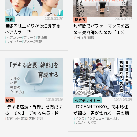
技術
2026.03.20
働き方
2026.03.17
理想の仕上がりから逆算する
短時間でパフォーマンスを高
ヘアカラー術
める美容師のための「１分ヨ
ヘアカラー
ブリーチ
処理剤
1分ヨガ
健康
ガ」講座｜実践編
ライトナー
ダメージ抑制
経営
2026.03.16
ヘアデザイナー
2026.03.09
｢デキる店長・幹部」を育成す
『OCEAN TOKYO』高木琢也
る その1｜デキる店長・幹部
が語る 男が惚れる、男の話
教育
岡本文宏
店長
幹部
メンズ
インタビュー
高木琢也
の「任せ方」
OCEAN TOKYO