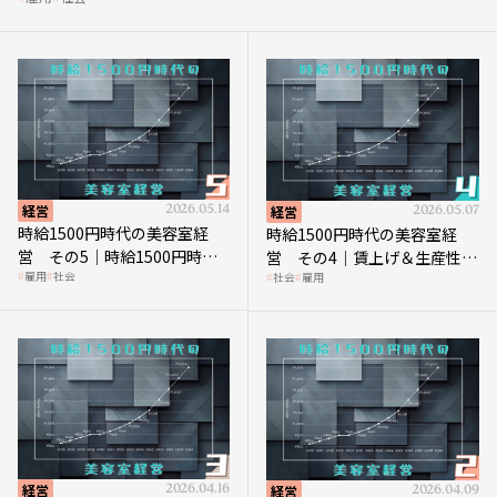
経営
2026.05.14
経営
2026.05.07
時給1500円時代の美容室経
時給1500円時代の美容室経
営 その5｜時給1500円時代
営 その4｜賃上げ＆生産性向
雇用
社会
社会
雇用
の到来は美容業の収益構造を
上につなげる賢い助成金活用
見直す契機
経営
2026.04.16
経営
2026.04.09