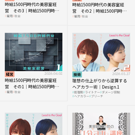
時給1500円時代の美容室経
時給1500円時代の美容室経
営 その3｜時給1500円時
営 その2｜時給1500円時代
雇用
社会
雇用
社会
代、美容業はどのような影響
に支払う給与はいくらなのか
を受けるのか？
経営
2026.04.02
技術
2026.03.27
時給1500円時代の美容室経
理想の仕上がりから逆算する
営 その1｜時給1500円時代
ヘアカラー術｜Design.1
雇用
社会
処理剤
ライトナー
ダメージ抑制
へ向かう社会的背景
ヘアカラー
ブリーチ