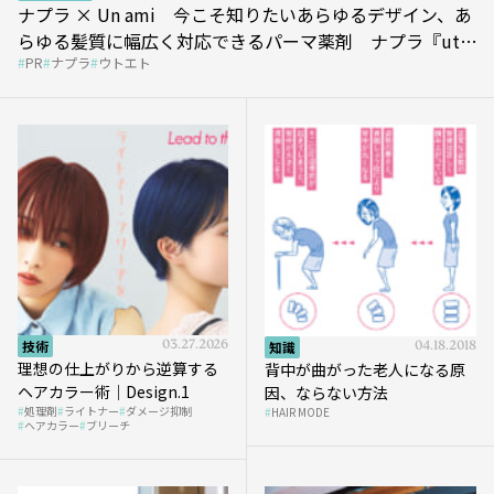
ナプラ × Un ami 今こそ知りたいあらゆるデザイン、あ
らゆる髪質に幅広く対応できるパーマ薬剤 ナプラ『ut-
PR
ナプラ
ウトエト
et』
技術
03.27.2026
知識
04.18.2018
理想の仕上がりから逆算する
背中が曲がった老人になる原
ヘアカラー術｜Design.1
因、ならない方法
処理剤
ライトナー
ダメージ抑制
HAIR MODE
ヘアカラー
ブリーチ