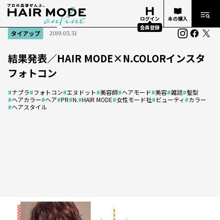
ログイン
本の購入
会員登録
タイアップ
2019.03.31
結果発表／HAIR MODE×N.COLORインスタ
フォトコン
#
ナプラ
#
フォトコン
#
エヌドット
#
美容師
#
ヘアモード
#
美容
#
雑誌
#
髪型
#
ヘアカラー
#
ヘア
#
PR
#
N.
#
HAIR MODE
#
女性モード社
#
ビューティ
#
カラー
#
ヘアスタイル