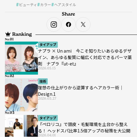
ビューティ
カラー
ヘアスタイル
Share
Ranking
No.
タイアップ
ナプラ × Un ami 今こそ知りたいあらゆるデザ
イン、あらゆる髪質に幅広く対応できるパーマ薬
剤 ナプラ『ut-et』
2026.05.13
No.
技術
理想の仕上がりから逆算するヘアカラー術｜
Design.1
2026.03.27
No.
タイアップ
『ペロリコ』で頭皮・毛髪環境を土台から整え
る！ ヘッドスパ比率1.5倍アップの秘策を大公開
2026.04.01