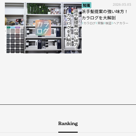
知識
2026.03.03
派手髪提案の強い味方！
カラログを大解剖
カラログ
実験
検証
ヘアカラー
Ranking