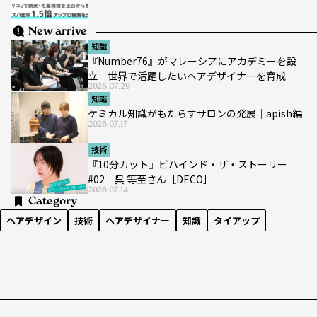
New arrive
知識
『Number76』がマレーシアにアカデミーを設
立 世界で活躍したいヘアデザイナーを育成
2026.07.29
知識
ケミカル知識がもたらすサロンの発展｜apish編
2026.07.17
技術
『10分カット』ビハインド・ザ・ストーリー
#02｜呉 等至さん［DECO］
2026.07.14
Category
ヘアデザイン
技術
ヘアデザイナー
知識
タイアップ