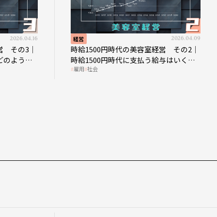
2026.04.09
経営
2026
の美容室経営 その2｜
時給1500円時代の美容室経営 そ
に支払う給与はいくら
時給1500円時代へ向かう社会的背
雇用
社会