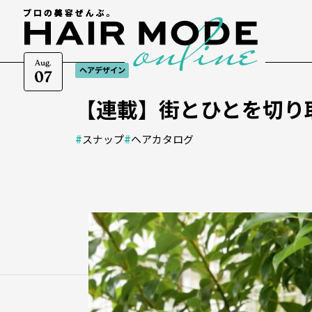
Aug.
ヘアデザイン
07
【連載】街とひとを切り取
#
スナップ
#
ヘアカタログ