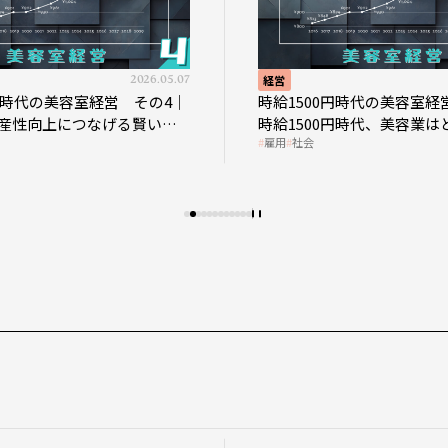
経営
2026.04.16
経営
時給1500円時代の美容室経営 その3｜
時給1500円時代
時給1500円時代、美容業はどのような
時給1500円時代
雇用
社会
雇用
社会
影響を受けるのか？
なのか