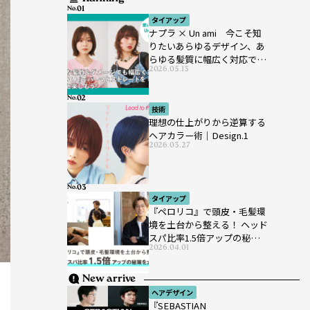
No.
タイアップ
ナプラ × Un ami 今こそ知
りたいあらゆるデザイン、あ
らゆる髪質に幅広く対応でき
2026.05.13
るパーマ薬剤 ナプラ『ut-
et』
No.
技術
理想の仕上がりから逆算する
ヘアカラー術｜Design.1
2026.03.27
No.
タイアップ
『ペロリコ』で頭皮・毛髪環
境を土台から整える！ ヘッド
スパ比率1.5倍アップの秘策を
2026.04.01
大公開
New arrive
ヘアデザイン
『SEBASTIAN