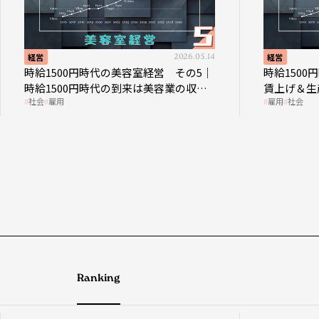
.05.14
経営
2026.05.07
の5｜
時給1500円時代の美容室経営 その4｜
収益
賃上げ＆生産性向上につなげる賢い助
雇用
社会
成金活用
Ranking