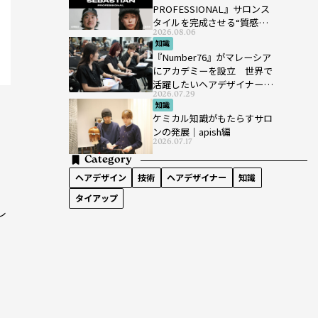
PROFESSIONAL』サロンス
タイルを完成させる“質感設
2026.08.06
計”という新提案
知識
『Number76』がマレーシア
にアカデミーを設立 世界で
活躍したいヘアデザイナーを
2026.07.29
育成
知識
ケミカル知識がもたらすサロ
ンの発展｜apish編
2026.07.17
Category
ヘアデザイン
技術
ヘアデザイナー
知識
タイアップ
レ