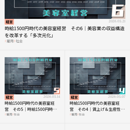
経営
2026.05.21
時給1500円時代の美容室経営 その6｜美容業の収益構造
を改革する「多次元化」
雇用
社会
経営
2026.05.14
経営
2026.05.07
時給1500円時代の美容室経
時給1500円時代の美容室経
営 その5｜時給1500円時代
営 その4｜賃上げ＆生産性向
雇用
社会
雇用
社会
の到来は美容業の収益構造を
上につなげる賢い助成金活用
見直す契機