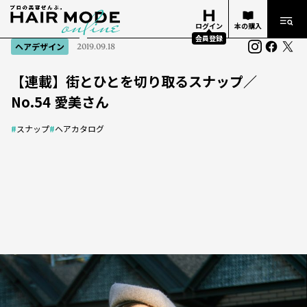
ログイン
本の購入
会員登録
ヘアデザイン
2019.09.18
【連載】街とひとを切り取るスナップ／
No.54 愛美さん
#
スナップ
#
ヘアカタログ