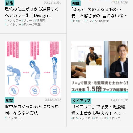
技術
03.27.2026
知識
07.13.2026
理想の仕上がりから逆算する
｢Oops」で応える薄毛の不
ヘアカラー術｜Design.1
安 お客さまの“言えない悩
ヘアカラー
ブリーチ
処理剤
PR
oops
AGA
HAIRCAMP
み”にどう向き合う？ ＃01
ライトナー
ダメージ抑制
知識
04.18.2018
タイアップ
04.01.2026
背中が曲がった老人になる原
『ペロリコ』で頭皮・毛髪環
因、ならない方法
境を土台から整える！ ヘッド
HAIR MODE
PR
ヘッドスパ
クレシオ
ペロリコ
スパ比率1.5倍アップの秘策を
大公開