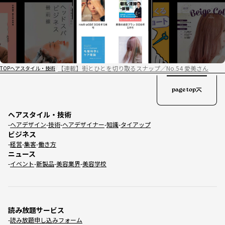
【連載】街とひとを切り取るスナップ／No.54 愛美さん
TOP
ヘアスタイル・技術
page top
ヘアスタイル・技術
ヘアデザイン
技術
ヘアデザイナー
知識
タイアップ
ビジネス
経営
集客
働き方
ニュース
イベント
新製品
美容業界
美容学校
読み放題サービス
読み放題申し込みフォーム