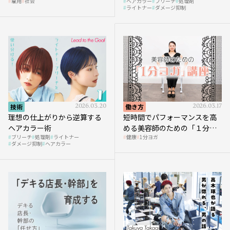
雇用
社会
ヘアカラー
ブリーチ
処理剤
へ向かう社会的背景
ライトナー
ダメージ抑制
技術
2026.03.20
働き方
2026.03.17
理想の仕上がりから逆算する
短時間でパフォーマンスを高
ヘアカラー術
める美容師のための「１分ヨ
ブリーチ
処理剤
ライトナー
健康
1分ヨガ
ガ」講座｜実践編
ダメージ抑制
ヘアカラー