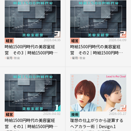
経営
2026.04.16
経営
2026.04.09
時給1500円時代の美容室経
時給1500円時代の美容室経
営 その3｜時給1500円時
営 その2｜時給1500円時代
雇用
社会
雇用
社会
代、美容業はどのような影響
に支払う給与はいくらなのか
を受けるのか？
経営
2026.04.02
技術
2026.03.27
時給1500円時代の美容室経
理想の仕上がりから逆算する
営 その1｜時給1500円時代
ヘアカラー術｜Design.1