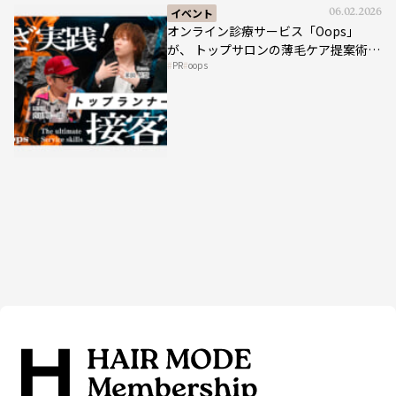
イベント
06.02.2026
オンライン診療サービス「Oops」
が、 トップサロンの薄毛ケア提案術を
PR
oops
HAIRCAMPで公開！