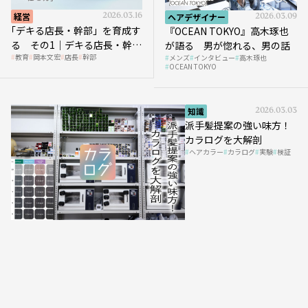
経営
2026.03.16
ヘアデザイナー
2026.03.09
｢デキる店長・幹部」を育成す
『OCEAN TOKYO』高木琢也
る その1｜デキる店長・幹部
が語る 男が惚れる、男の話
教育
岡本文宏
店長
幹部
メンズ
インタビュー
高木琢也
の「任せ方」
OCEAN TOKYO
知識
2026.03.03
派手髪提案の強い味方！
カラログを大解剖
ヘアカラー
カラログ
実験
検証