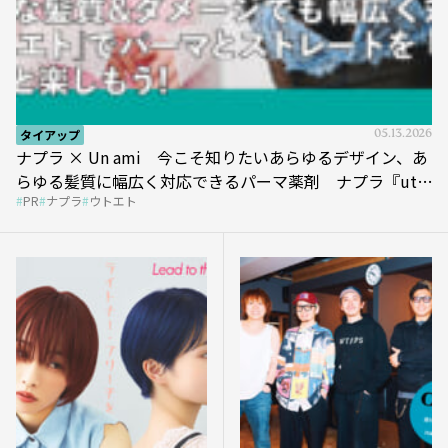
タイアップ
05.13.2026
ナプラ × Un ami 今こそ知りたいあらゆるデザイン、あ
らゆる髪質に幅広く対応できるパーマ薬剤 ナプラ『ut-
PR
ナプラ
ウトエト
et』