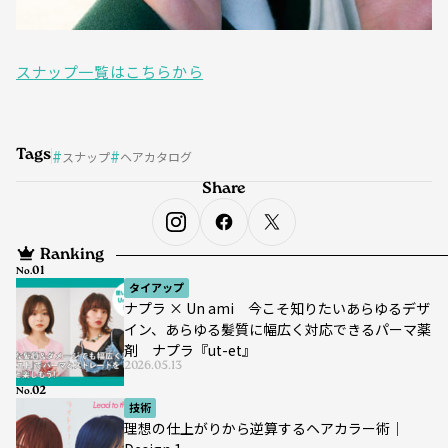
スナップ一覧はこちらから
Tags
スナップ
ヘアカタログ
Share
Ranking
No.
タイアップ
ナプラ × Un ami 今こそ知りたいあらゆるデザ
イン、あらゆる髪質に幅広く対応できるパーマ薬
剤 ナプラ『ut-et』
2026.05.13
No.
技術
理想の仕上がりから逆算するヘアカラー術｜