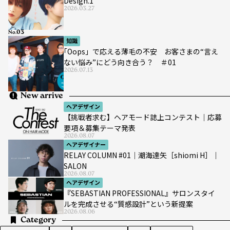
Design.1
2026.03.27
No.
知識
｢Oops」で応える薄毛の不安 お客さまの“言え
ない悩み”にどう向き合う？ ＃01
2026.07.13
New arrive
ヘアデザイン
【挑戦者求む】ヘアモード誌上コンテスト｜応募
要項＆募集テーマ発表
2026.08.07
ヘアデザイナー
RELAY COLUMN #01｜潮海達矢［shiomi H］｜
SALON
2026.08.07
ヘアデザイン
『SEBASTIAN PROFESSIONAL』サロンスタイ
ルを完成させる“質感設計”という新提案
2026.08.06
Category