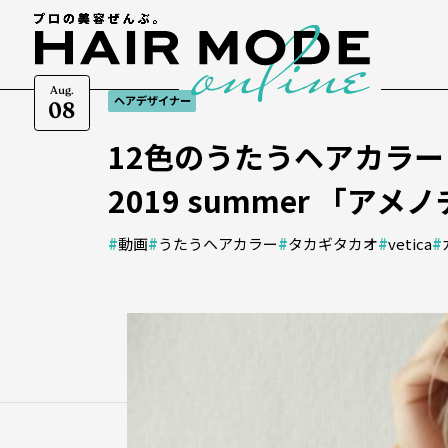
Aug.
ヘアデザイナー
08
12色のうたうヘアカラー
2019 summer 「アメ
#
動画
#
うたうヘアカラー
#
タカギタカオ
#
vetica
#