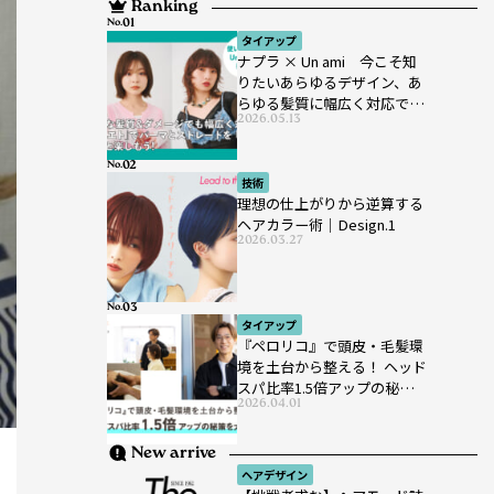
Ranking
No.
タイアップ
ナプラ × Un ami 今こそ知
りたいあらゆるデザイン、あ
らゆる髪質に幅広く対応でき
2026.05.13
るパーマ薬剤 ナプラ『ut-
et』
No.
技術
理想の仕上がりから逆算する
ヘアカラー術｜Design.1
2026.03.27
No.
タイアップ
『ペロリコ』で頭皮・毛髪環
境を土台から整える！ ヘッド
スパ比率1.5倍アップの秘策を
2026.04.01
大公開
New arrive
ヘアデザイン