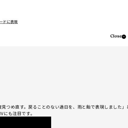
ードに表現
Close
度見つめ直す。戻ることのない過日を、雨と飴で表現しました」
Vにも注目です。