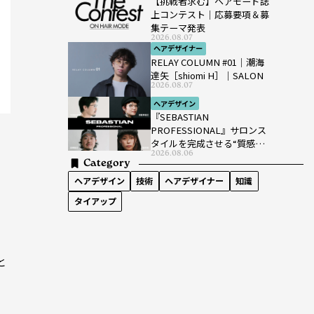
【挑戦者求む】ヘアモード誌
上コンテスト｜応募要項＆募
集テーマ発表
2026.08.07
ヘアデザイナー
RELAY COLUMN #01｜潮海
達矢［shiomi H］｜SALON
2026.08.07
ヘアデザイン
『SEBASTIAN
PROFESSIONAL』サロンス
タイルを完成させる“質感設
2026.08.06
計”という新提案
Category
ヘアデザイン
技術
ヘアデザイナー
知識
タイアップ
と