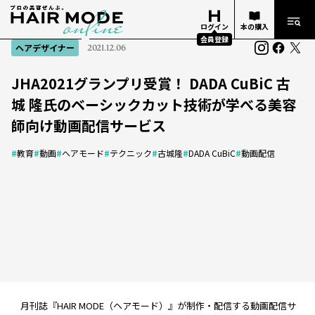
ログイン
本の購入
会員登録
ヘアデザイナー
2021.12.06
JHA2021グランプリ受賞！ DADA CuBiC 古
城 隆氏のベーシックカット技術が学べる美容
師向け動画配信サービス
#
教育
#
動画
#
ヘアモード
#
テクニック
#
古城隆
#
DADA CuBiC
#
動画配信
月刊誌『HAIR MODE（ヘアモード）』が制作・配信する動画配信サ