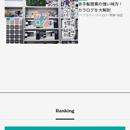
派手髪提案の強い味方！
カラログを大解剖
ヘアカラー
カラログ
実験
検証
Ranking