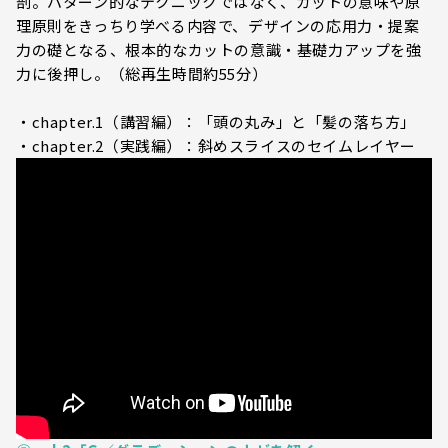
剖。パターン的なテクニックではなく、カットの意味や原
理原則をきっちり学べる内容で、デザインの応用力・提案
力の礎となる、根本的なカットの意識・基礎力アップを強
力に後押し。（総再生時間約55分）
・chapter.1（講習編）：「頭の丸み」と「髪の落ち方」
・chapter.2（実践編）：斜めスライスのセイムレイヤー