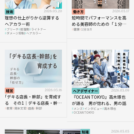
技術
2026.03.20
働き方
2026.03.17
理想の仕上がりから逆算する
短時間でパフォーマンスを高
ヘアカラー術
める美容師のための「１分ヨ
ブリーチ
処理剤
ライトナー
健康
1分ヨガ
ガ」講座｜実践編
ダメージ抑制
ヘアカラー
経営
2026.03.16
ヘアデザイナー
2026.03.09
｢デキる店長・幹部」を育成す
『OCEAN TOKYO』高木琢也
る その1｜デキる店長・幹部
が語る 男が惚れる、男の話
教育
岡本文宏
店長
幹部
メンズ
インタビュー
高木琢也
の「任せ方」
OCEAN TOKYO
知識
2026.03.03