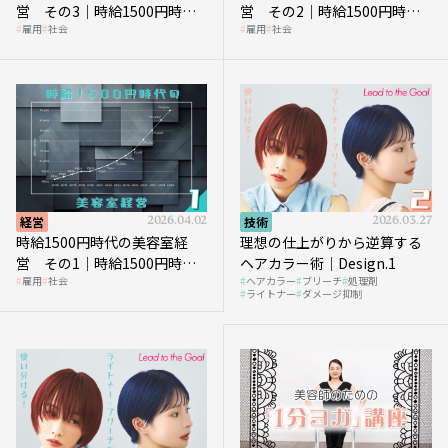
営 その3｜時給1500円時
営 その2｜時給1500円時代
雇用
社会
雇用
社会
代、美容業はどのような影響
に支払う給与はいくらなのか
を受けるのか？
経営
2026.04.02
技術
2026.03.27
時給1500円時代の美容室経
理想の仕上がりから逆算する
営 その1｜時給1500円時代
ヘアカラー術｜Design.1
雇用
社会
ヘアカラー
ブリーチ
処理剤
へ向かう社会的背景
ライトナー
ダメージ抑制