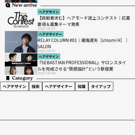
New arrive
ヘアデザイン
【挑戦者求む】ヘアモード誌上コンテスト｜応募
要項＆募集テーマ発表
2026.08.07
ヘアデザイナー
RELAY COLUMN #01｜潮海達矢［shiomi H］｜
SALON
2026.08.07
ヘアデザイン
『SEBASTIAN PROFESSIONAL』サロンスタイ
ルを完成させる“質感設計”という新提案
2026.08.06
Category
ヘアデザイン
技術
ヘアデザイナー
知識
タイアップ