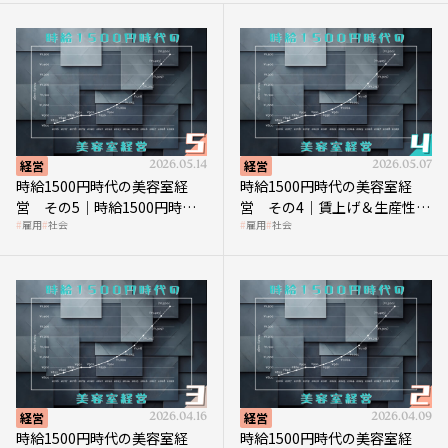
経営
2026.05.14
経営
2026.05.07
時給1500円時代の美容室経
時給1500円時代の美容室経
営 その5｜時給1500円時代
営 その4｜賃上げ＆生産性向
雇用
社会
雇用
社会
の到来は美容業の収益構造を
上につなげる賢い助成金活用
見直す契機
経営
2026.04.16
経営
2026.04.09
時給1500円時代の美容室経
時給1500円時代の美容室経