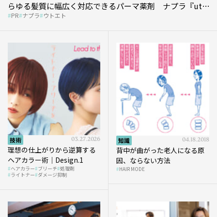
らゆる髪質に幅広く対応できるパーマ薬剤 ナプラ『ut-
PR
ナプラ
ウトエト
et』
技術
03.27.2026
知識
04.18.2018
理想の仕上がりから逆算する
背中が曲がった老人になる原
ヘアカラー術｜Design.1
因、ならない方法
ヘアカラー
ブリーチ
処理剤
HAIR MODE
ライトナー
ダメージ抑制