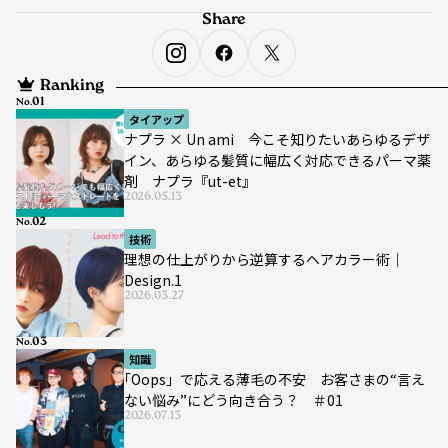
Share
Ranking
No.
タイアップ
ナプラ × Un ami 今こそ知りたいあらゆるデザ
イン、あらゆる髪質に幅広く対応できるパーマ薬
剤 ナプラ『ut-et』
2026.05.13
No.
技術
理想の仕上がりから逆算するヘアカラー術｜
Design.1
2026.03.27
No.
知識
｢Oops」で応える薄毛の不安 お客さまの“言え
ない悩み”にどう向き合う？ ＃01
2026.07.13