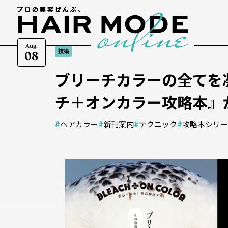
Aug.
技術
08
ブリーチカラーの全てを
チ＋オンカラー攻略本』
#
ヘアカラー
#
新刊案内
#
テクニック
#
攻略本シリー