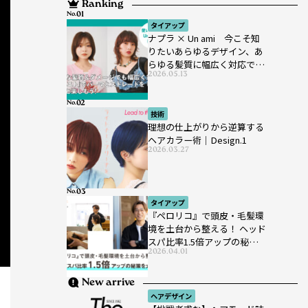
Ranking
No.
タイアップ
ナプラ × Un ami 今こそ知
りたいあらゆるデザイン、あ
らゆる髪質に幅広く対応でき
2026.05.13
るパーマ薬剤 ナプラ『ut-
et』
No.
技術
理想の仕上がりから逆算する
ヘアカラー術｜Design.1
2026.03.27
No.
タイアップ
『ペロリコ』で頭皮・毛髪環
境を土台から整える！ ヘッド
スパ比率1.5倍アップの秘策を
2026.04.01
大公開
New arrive
ヘアデザイン