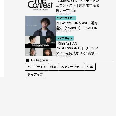
【挑戦者求む】ヘアモード誌
上コンテスト｜応募要項＆募
集テーマ発表
2026.08.07
ヘアデザイナー
RELAY COLUMN #01｜潮海
達矢［shiomi H］｜SALON
2026.08.07
ヘアデザイン
『SEBASTIAN
PROFESSIONAL』サロンス
タイルを完成させる“質感設
2026.08.06
計”という新提案
Category
ヘアデザイン
技術
ヘアデザイナー
知識
タイアップ