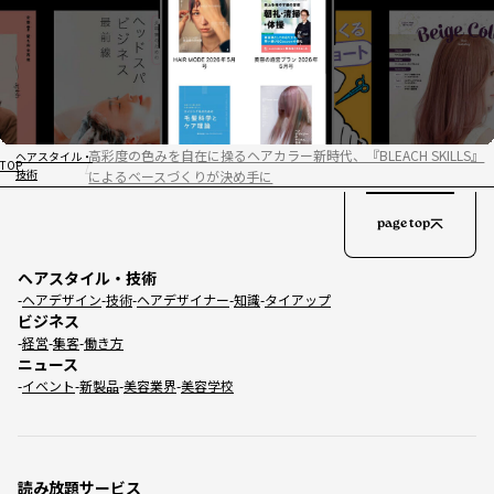
高彩度の色みを自在に操るヘアカラー新時代、『BLEACH SKILLS』
ヘアスタイル・
TOP
技術
によるベースづくりが決め手に
page top
ヘアスタイル・技術
ヘアデザイン
技術
ヘアデザイナー
知識
タイアップ
ビジネス
経営
集客
働き方
ニュース
イベント
新製品
美容業界
美容学校
読み放題サービス