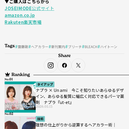
▼ご購入はこちらから
JOSEIMODE
公式サイト
amazon.co.jp
Rakuten楽天市場
Tags
齋藤剛
ヘアカラー
新刊案内
ブリーチ
BLEACH
ハイトーン
Share
Ranking
No.
タイアップ
ナプラ × Un ami 今こそ知りたいあらゆるデザ
イン、あらゆる髪質に幅広く対応できるパーマ薬
剤 ナプラ『ut-et』
2026.05.13
No.
技術
理想の仕上がりから逆算するヘアカラー術｜