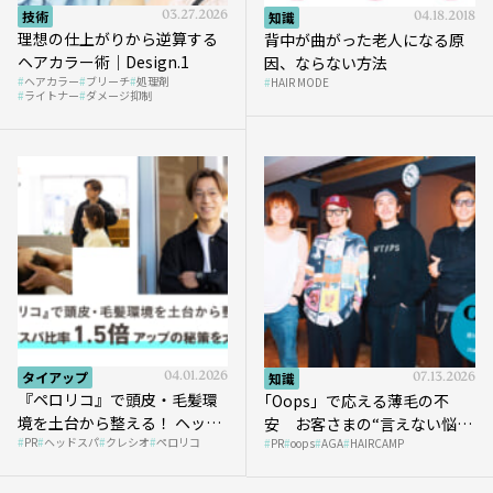
技術
03.27.2026
知識
04.18.2018
理想の仕上がりから逆算する
背中が曲がった老人になる原
ヘアカラー術｜Design.1
因、ならない方法
ヘアカラー
ブリーチ
処理剤
HAIR MODE
ライトナー
ダメージ抑制
タイアップ
04.01.2026
知識
07.13.2026
『ペロリコ』で頭皮・毛髪環
｢Oops」で応える薄毛の不
境を土台から整える！ ヘッド
安 お客さまの“言えない悩
PR
ヘッドスパ
クレシオ
ペロリコ
スパ比率1.5倍アップの秘策を
PR
oops
AGA
HAIRCAMP
み”にどう向き合う？ ＃01
大公開