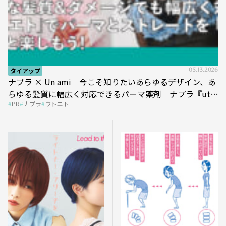
タイアップ
05.13.2026
ナプラ × Un ami 今こそ知りたいあらゆるデザイン、あ
らゆる髪質に幅広く対応できるパーマ薬剤 ナプラ『ut-
PR
ナプラ
ウトエト
et』