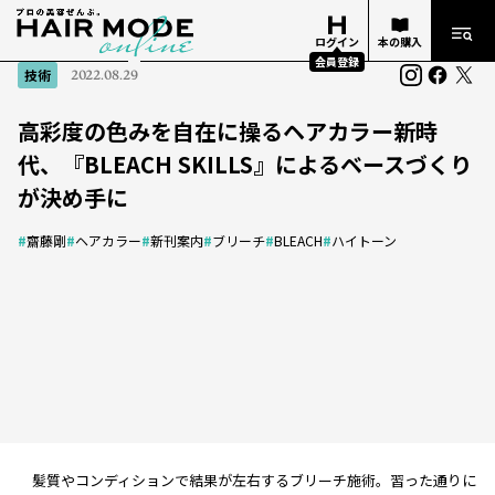
ログイン
本の購入
会員登録
技術
2022.08.29
高彩度の色みを自在に操るヘアカラー新時
代、『BLEACH SKILLS』によるベースづくり
が決め手に
#
齋藤剛
#
ヘアカラー
#
新刊案内
#
ブリーチ
#
BLEACH
#
ハイトーン
髪質やコンディションで結果が左右するブリーチ施術。習った通りに