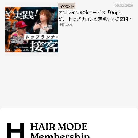
イベント
06.02.2026
オンライン診療サービス「Oops」
が、 トップサロンの薄毛ケア提案術を
PR
oops
HAIRCAMPで公開！