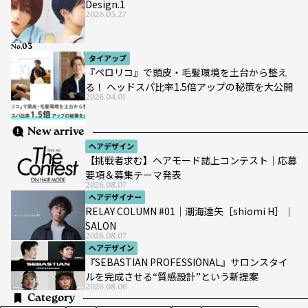
Design.1
2026.03.27
No.
タイアップ
『ペロリコ』で頭皮・毛髪環境を土台から整え
る！ ヘッドスパ比率1.5倍アップの秘策を大公開
2026.04.01
New arrive
ヘアデザイン
【挑戦者求む】ヘアモード誌上コンテスト｜応募
要項＆募集テーマ発表
2026.08.07
ヘアデザイナー
RELAY COLUMN #01｜潮海達矢［shiomi H］｜
SALON
2026.08.07
ヘアデザイン
『SEBASTIAN PROFESSIONAL』サロンスタイ
ルを完成させる“質感設計”という新提案
2026.08.06
Category