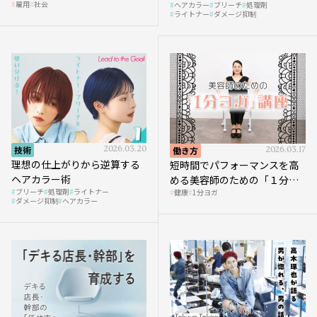
雇用
社会
ヘアカラー
ブリーチ
処理剤
へ向かう社会的背景
ライトナー
ダメージ抑制
技術
2026.03.20
働き方
2026.03.17
理想の仕上がりから逆算する
短時間でパフォーマンスを高
ヘアカラー術
める美容師のための「１分ヨ
ブリーチ
処理剤
ライトナー
健康
1分ヨガ
ガ」講座｜実践編
ダメージ抑制
ヘアカラー