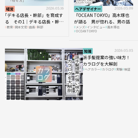
経営
2026.03.16
ヘアデザイナー
2026.03.09
｢デキる店長・幹部」を育成す
『OCEAN TOKYO』高木琢也
る その1｜デキる店長・幹部
が語る 男が惚れる、男の話
教育
岡本文宏
店長
幹部
メンズ
インタビュー
高木琢也
の「任せ方」
OCEAN TOKYO
知識
2026.03.03
派手髪提案の強い味方！
カラログを大解剖
ヘアカラー
カラログ
実験
検証