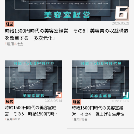
経営
2026.05.21
時給1500円時代の美容室経営 その6｜美容業の収益構造
を改革する「多次元化」
雇用
社会
経営
2026.05.14
経営
2026.05.07
時給1500円時代の美容室経
時給1500円時代の美容室経
営 その5｜時給1500円時代
営 その4｜賃上げ＆生産性向
雇用
社会
雇用
社会
の到来は美容業の収益構造を
上につなげる賢い助成金活用
見直す契機