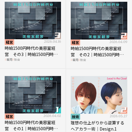
経営
2026.04.16
経営
2026.04.09
時給1500円時代の美容室経
時給1500円時代の美容室経
営 その3｜時給1500円時
営 その2｜時給1500円時代
雇用
社会
雇用
社会
代、美容業はどのような影響
に支払う給与はいくらなのか
を受けるのか？
経営
2026.04.02
技術
2026.03.27
時給1500円時代の美容室経
理想の仕上がりから逆算する
営 その1｜時給1500円時代
ヘアカラー術｜Design.1