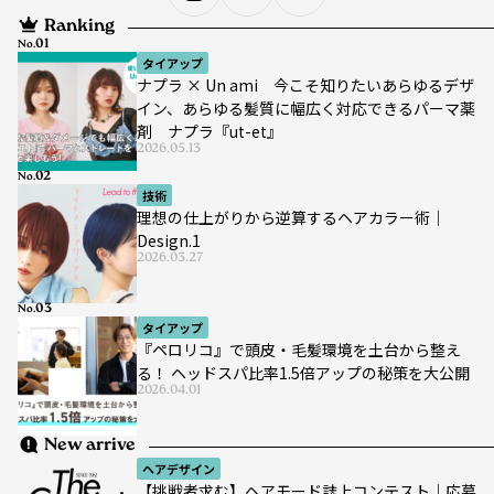
Ranking
No.
タイアップ
ナプラ × Un ami 今こそ知りたいあらゆるデザ
イン、あらゆる髪質に幅広く対応できるパーマ薬
剤 ナプラ『ut-et』
2026.05.13
No.
技術
理想の仕上がりから逆算するヘアカラー術｜
Design.1
2026.03.27
No.
タイアップ
『ペロリコ』で頭皮・毛髪環境を土台から整え
る！ ヘッドスパ比率1.5倍アップの秘策を大公開
2026.04.01
New arrive
ヘアデザイン
【挑戦者求む】ヘアモード誌上コンテスト｜応募