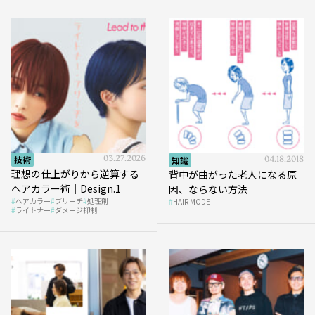
技術
03.27.2026
知識
04.18.2018
理想の仕上がりから逆算する
背中が曲がった老人になる原
ヘアカラー術｜Design.1
因、ならない方法
ヘアカラー
ブリーチ
処理剤
HAIR MODE
ライトナー
ダメージ抑制