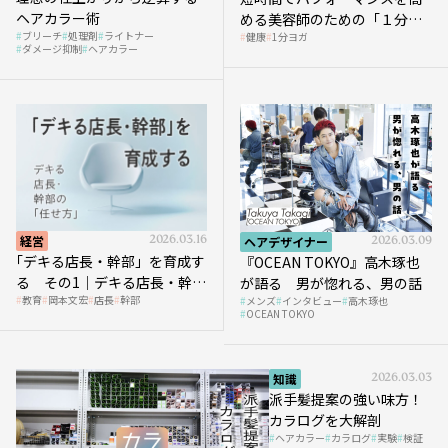
ヘアカラー術
める美容師のための「１分ヨ
ブリーチ
処理剤
ライトナー
健康
1分ヨガ
ガ」講座｜実践編
ダメージ抑制
ヘアカラー
経営
2026.03.16
ヘアデザイナー
2026.03.09
｢デキる店長・幹部」を育成す
『OCEAN TOKYO』高木琢也
る その1｜デキる店長・幹部
が語る 男が惚れる、男の話
教育
岡本文宏
店長
幹部
メンズ
インタビュー
高木琢也
の「任せ方」
OCEAN TOKYO
知識
2026.03.03
派手髪提案の強い味方！
カラログを大解剖
ヘアカラー
カラログ
実験
検証