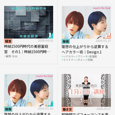
経営
2026.04.02
技術
2026.03.27
時給1500円時代の美容室経
理想の仕上がりから逆算する
営 その1｜時給1500円時代
ヘアカラー術｜Design.1
雇用
社会
ヘアカラー
ブリーチ
処理剤
へ向かう社会的背景
ライトナー
ダメージ抑制
技術
2026.03.20
働き方
2026.03.17
理想の仕上がりから逆算する
短時間でパフォーマンスを高