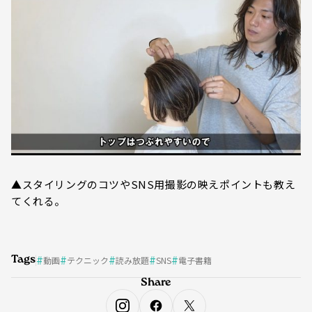
▲スタイリングのコツやSNS用撮影の映えポイントも教え
てくれる。
Tags
動画
テクニック
読み放題
SNS
電子書籍
Share