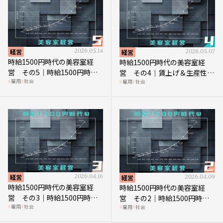
経営
2026.05.14
経営
2026.05.07
時給1500円時代の美容室経
時給1500円時代の美容室経
営 その5｜時給1500円時代
営 その4｜賃上げ＆生産性向
雇用
社会
雇用
社会
の到来は美容業の収益構造を
上につなげる賢い助成金活用
見直す契機
経営
2026.04.16
経営
2026.04.09
時給1500円時代の美容室経
時給1500円時代の美容室経
営 その3｜時給1500円時
営 その2｜時給1500円時代
雇用
社会
雇用
社会
代、美容業はどのような影響
に支払う給与はいくらなのか
を受けるのか？