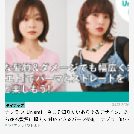
タイアップ
05.13.2026
ナプラ × Un ami 今こそ知りたいあらゆるデザイン、あ
らゆる髪質に幅広く対応できるパーマ薬剤 ナプラ『ut-
PR
ナプラ
ウトエト
et』