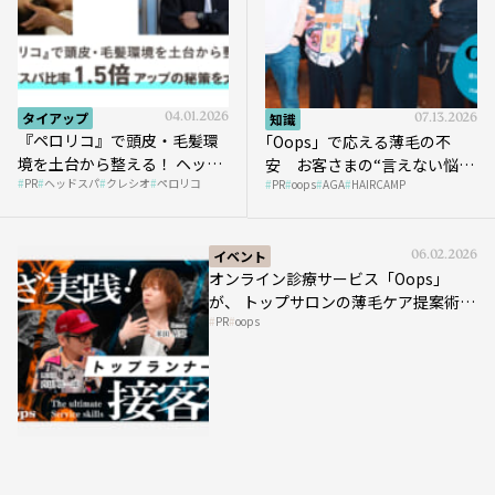
タイアップ
04.01.2026
知識
07.13.2026
『ペロリコ』で頭皮・毛髪環
｢Oops」で応える薄毛の不
境を土台から整える！ ヘッド
安 お客さまの“言えない悩
PR
ヘッドスパ
クレシオ
ペロリコ
スパ比率1.5倍アップの秘策を
PR
oops
AGA
HAIRCAMP
み”にどう向き合う？ ＃01
大公開
イベント
06.02.2026
オンライン診療サービス「Oops」
が、 トップサロンの薄毛ケア提案術を
PR
oops
HAIRCAMPで公開！