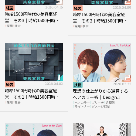
経営
2026.04.16
経営
2026.04.09
時給1500円時代の美容室経
時給1500円時代の美容室経
営 その3｜時給1500円時
営 その2｜時給1500円時代
雇用
社会
雇用
社会
代、美容業はどのような影響
に支払う給与はいくらなのか
を受けるのか？
経営
2026.04.02
技術
2026.03.27
時給1500円時代の美容室経
理想の仕上がりから逆算する
営 その1｜時給1500円時代
ヘアカラー術｜Design.1
雇用
社会
ヘアカラー
ブリーチ
処理剤
へ向かう社会的背景
ライトナー
ダメージ抑制