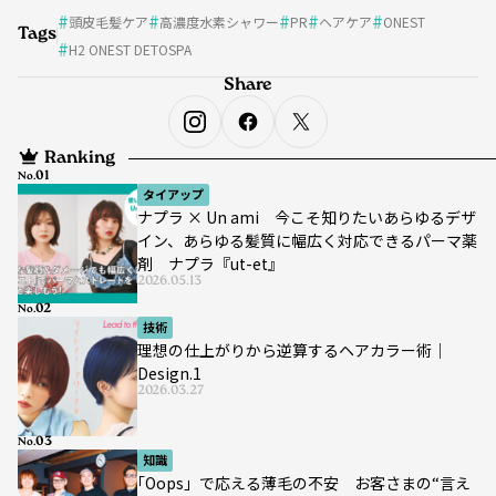
頭皮毛髪ケア
高濃度水素シャワー
PR
ヘアケア
ONEST
Tags
H2 ONEST DETOSPA
Share
Ranking
No.
タイアップ
ナプラ × Un ami 今こそ知りたいあらゆるデザ
イン、あらゆる髪質に幅広く対応できるパーマ薬
剤 ナプラ『ut-et』
2026.05.13
No.
技術
理想の仕上がりから逆算するヘアカラー術｜
Design.1
2026.03.27
No.
知識
｢Oops」で応える薄毛の不安 お客さまの“言え