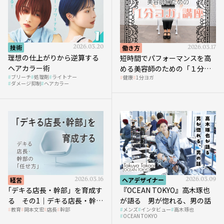
技術
2026.03.20
働き方
2026.03.17
理想の仕上がりから逆算する
短時間でパフォーマンスを高
ヘアカラー術
める美容師のための「１分ヨ
ブリーチ
処理剤
ライトナー
健康
1分ヨガ
ガ」講座｜実践編
ダメージ抑制
ヘアカラー
経営
2026.03.16
ヘアデザイナー
2026.03.09
｢デキる店長・幹部」を育成す
『OCEAN TOKYO』高木琢也
る その1｜デキる店長・幹部
が語る 男が惚れる、男の話
教育
岡本文宏
店長
幹部
メンズ
インタビュー
高木琢也
の「任せ方」
OCEAN TOKYO