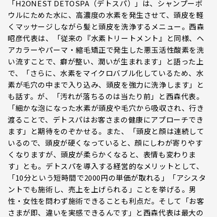
「H2ONEST DETOSPA（デトスパ）」は、シャンプーボ
ウルにためた水に、高濃度の水素を発生させて、頭皮を軽
くマッサージしながら髪と頭皮を洗浄するメニュー。西森
昭彦代表は、「従来の『水素トリートメント』と同様、ヘ
アカラーやパーマ・縮毛矯正で発生した悪玉活性酸素を洗
い流すことで、癖が整い、潤いが生まれます」と語った上
で、「さらに、水素をマイクロバブル化しているため、水
素が毛穴の中まで入り込み、頭皮を強力に洗浄します」と
も話す。が、「汚れが落ちるのは当たり前」と西森代表。
「細かな泡になった水素が頭皮や毛穴から吸収され、行き
渡ることで、デトスパはお客さまの健康にアプローチでき
ます」と期待をのぞかせる。また、「頭皮と顔は連続して
いるので、頭皮が硬くなっていると、顔にしわが寄りやす
くなりますが、頭皮が柔らかくなると、表情も変わりま
す」とも。デトスパを導入する経営的なメリットとして、
「10分という短時間で2000円の単価が取れる」「アシスタ
ントでも施術し、売上を上げられる」ことを挙げる。男
性・女性を問わず施術できることも利点だ。そして「お客
さまが即、違いを実感できるんです」と西森代表は最大の