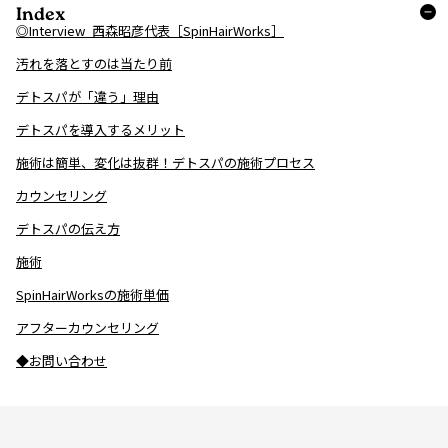
Index
◎Interview_西森昭彦代表［SpinHairWorks］
汚れを落とすのは当たり前
デトスパが「違う」理由
デトスパを導入するメリット
施術は簡単、変化は抜群！デトスパの施術プロセス
カウンセリング
デトスパの伝え方
施術
SpinHairWorksの施術単価
アフターカウンセリング
◆お問い合わせ