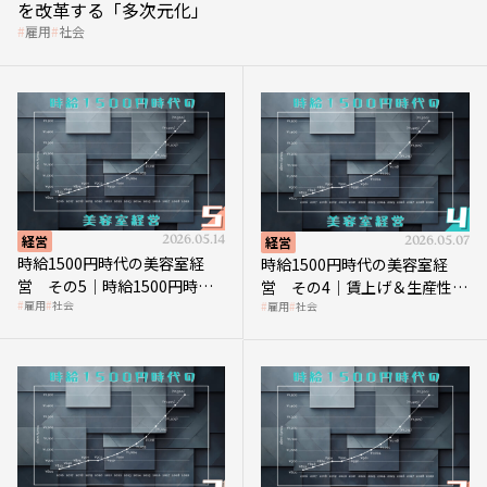
を改革する「多次元化」
雇用
社会
経営
2026.05.14
経営
2026.05.07
時給1500円時代の美容室経
時給1500円時代の美容室経
営 その5｜時給1500円時代
営 その4｜賃上げ＆生産性向
雇用
社会
雇用
社会
の到来は美容業の収益構造を
上につなげる賢い助成金活用
見直す契機