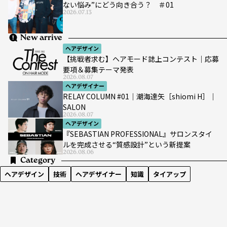
ない悩み”にどう向き合う？ ＃01
2026.07.13
New arrive
ヘアデザイン
【挑戦者求む】ヘアモード誌上コンテスト｜応募
要項＆募集テーマ発表
2026.08.07
ヘアデザイナー
RELAY COLUMN #01｜潮海達矢［shiomi H］｜
SALON
2026.08.07
ヘアデザイン
『SEBASTIAN PROFESSIONAL』サロンスタイ
ルを完成させる“質感設計”という新提案
2026.08.06
Category
ヘアデザイン
技術
ヘアデザイナー
知識
タイアップ