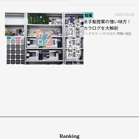
知識
2026.03.03
派手髪提案の強い味方！
カラログを大解剖
ヘアカラー
カラログ
実験
検証
Ranking