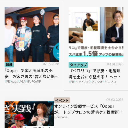
知識
07.13.2026
タイアップ
04.01.2026
｢Oops」で応える薄毛の不
『ペロリコ』で頭皮・毛髪環
安 お客さまの“言えない悩
境を土台から整える！ ヘッド
PR
oops
AGA
HAIRCAMP
み”にどう向き合う？ ＃01
PR
ヘッドスパ
クレシオ
ペロリコ
スパ比率1.5倍アップの秘策を
大公開
イベント
06.02.2026
オンライン診療サービス「Oops」
が、 トップサロンの薄毛ケア提案術を
PR
oops
HAIRCAMPで公開！