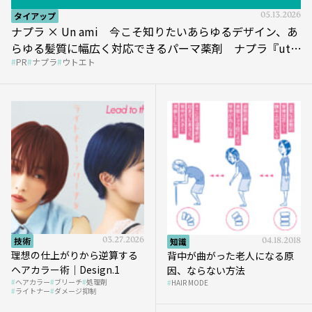
タイアップ
05.13.2026
ナプラ × Un ami 今こそ知りたいあらゆるデザイン、あ
らゆる髪質に幅広く対応できるパーマ薬剤 ナプラ『ut-
PR
ナプラ
ウトエト
et』
技術
03.27.2026
知識
04.18.2018
理想の仕上がりから逆算する
背中が曲がった老人になる原
ヘアカラー術｜Design.1
因、ならない方法
ヘアカラー
ブリーチ
処理剤
HAIR MODE
ライトナー
ダメージ抑制