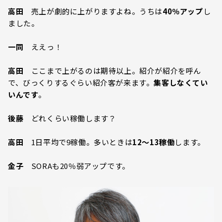
高田
売上が劇的に上がりますよね。うちは
40％アップ
し
ました。
一同
ええっ！
高田
ここまで上がるのは期待以上。紹介が紹介を呼ん
で、びっくりするぐらい紹介客が来ます。
集客しなくてい
いんです
。
後藤
どれくらい稼働します？
高田
1日平均で9稼働。多いときは
12～13稼働
します。
金子
SORAも20％弱アップです。