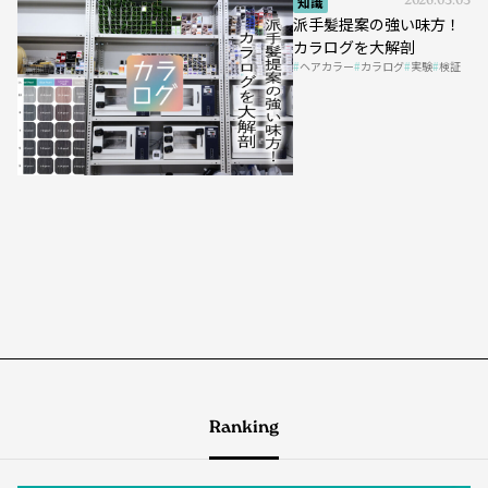
知識
2026.03.03
派手髪提案の強い味方！
カラログを大解剖
ヘアカラー
カラログ
実験
検証
Ranking