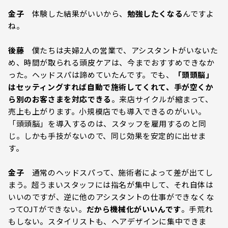
金子
体験した結果がいいから、
勉強したくなる
んですよ
ね。
後藤
僕たちは夫婦2人の営業で、アシスタントがいないた
め、時間が取られる頭皮ケアは、今までおすすめできなか
った。ヘッドスパは諦めていたんです。でも、
「頭頭脳」
はセッティングすれば自動で施術してくれて、手が空くか
ら別のお客さまを対応できる
。来店サイクルが縮まって、
売上も上がります。小規模店でも導入できるのがいい。
「頭頭脳」を導入するのは、スタッフを雇用するのと同
じ。しかも手技がないので、同じ効果を安定的に出せま
す。
金子
通常のヘッドスパって、施術者によって差が出てし
まう。超うまいスタッフには指名が集中して、それ自体は
いいのですが、逆に他のアシスタントの仕事ができなくな
ってOJTができない。
だから機械化がいいんです
。手荒れ
もしない。スタイリストも、ヘアデザインに集中できま