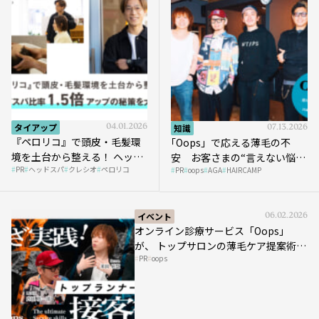
タイアップ
04.01.2026
知識
07.13.2026
『ペロリコ』で頭皮・毛髪環
｢Oops」で応える薄毛の不
境を土台から整える！ ヘッド
安 お客さまの“言えない悩
PR
ヘッドスパ
クレシオ
ペロリコ
スパ比率1.5倍アップの秘策を
PR
oops
AGA
HAIRCAMP
み”にどう向き合う？ ＃01
大公開
イベント
06.02.2026
オンライン診療サービス「Oops」
が、 トップサロンの薄毛ケア提案術を
PR
oops
HAIRCAMPで公開！