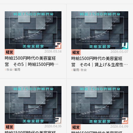
経営
2026.05.14
経営
2026.05.07
時給1500円時代の美容室経
時給1500円時代の美容室経
営 その5｜時給1500円時代
営 その4｜賃上げ＆生産性向
社会
雇用
雇用
社会
の到来は美容業の収益構造を
上につなげる賢い助成金活用
見直す契機
経営
2026.04.16
経営
2026.04.09
時給1500円時代の美容室経