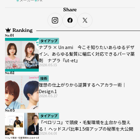
Share
Ranking
No.
タイアップ
ナプラ × Un ami 今こそ知りたいあらゆるデザ
イン、あらゆる髪質に幅広く対応できるパーマ薬
剤 ナプラ『ut-et』
2026.05.13
No.
技術
理想の仕上がりから逆算するヘアカラー術｜
Design.1
2026.03.27
No.
タイアップ
『ペロリコ』で頭皮・毛髪環境を土台から整え
る！ ヘッドスパ比率1.5倍アップの秘策を大公開
2026.04.01