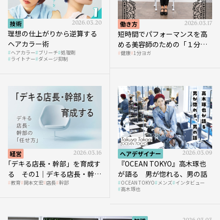
技術
2026.03.20
働き方
2026.03.17
理想の仕上がりから逆算する
短時間でパフォーマンスを高
ヘアカラー術
める美容師のための「１分ヨ
ヘアカラー
ブリーチ
処理剤
健康
1分ヨガ
ガ」講座｜実践編
ライトナー
ダメージ抑制
経営
2026.03.16
ヘアデザイナー
2026.03.09
｢デキる店長・幹部」を育成す
『OCEAN TOKYO』高木琢也
る その1｜デキる店長・幹部
が語る 男が惚れる、男の話
教育
岡本文宏
店長
幹部
OCEAN TOKYO
メンズ
インタビュー
の「任せ方」
高木琢也