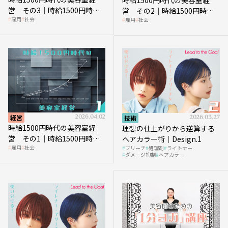
時給1500円時代の美容室経
営 その3｜時給1500円時
営 その2｜時給1500円時代
雇用
社会
雇用
社会
代、美容業はどのような影響
に支払う給与はいくらなのか
を受けるのか？
経営
2026.04.02
技術
2026.03.27
時給1500円時代の美容室経
理想の仕上がりから逆算する
営 その1｜時給1500円時代
ヘアカラー術｜Design.1
雇用
社会
ブリーチ
処理剤
ライトナー
へ向かう社会的背景
ダメージ抑制
ヘアカラー