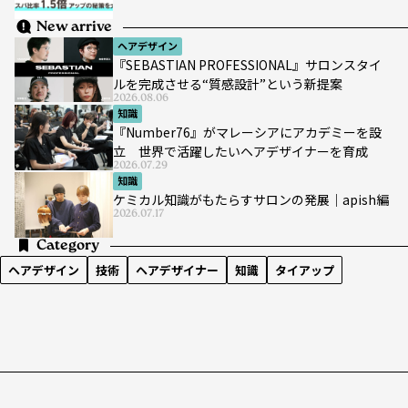
New arrive
ヘアデザイン
『SEBASTIAN PROFESSIONAL』サロンスタイ
ルを完成させる“質感設計”という新提案
2026.08.06
知識
『Number76』がマレーシアにアカデミーを設
立 世界で活躍したいヘアデザイナーを育成
2026.07.29
知識
ケミカル知識がもたらすサロンの発展｜apish編
2026.07.17
Category
ヘアデザイン
技術
ヘアデザイナー
知識
タイアップ