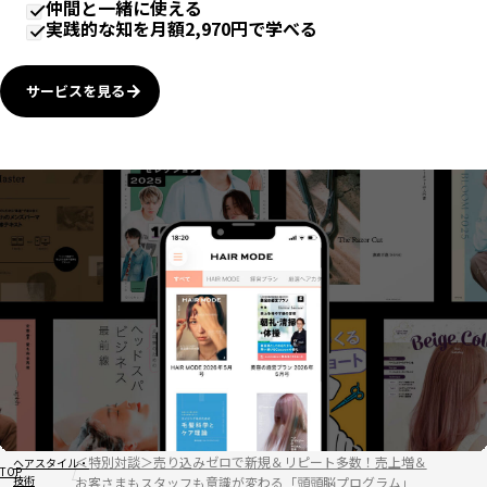
仲間と一緒に使える
実践的な知を月額2,970円で学べる
サービスを見る
＜特別対談＞売り込みゼロで新規＆リピート多数！売上増＆
ヘアスタイル・
TOP
技術
お客さまもスタッフも意識が変わる「頭頭脳プログラム」