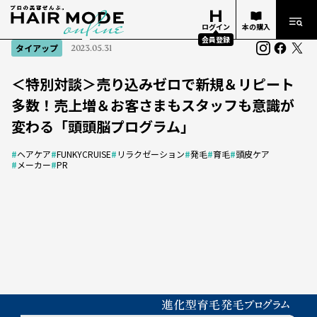
ログイン
本の購入
会員登録
タイアップ
2023.05.31
＜特別対談＞売り込みゼロで新規＆リピート
多数！売上増＆お客さまもスタッフも意識が
変わる「頭頭脳プログラム」
#
ヘアケア
#
FUNKYCRUISE
#
リラクゼーション
#
発毛
#
育毛
#
頭皮ケア
#
メーカー
#
PR