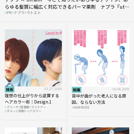
らゆる髪質に幅広く対応できるパーマ薬剤 ナプラ『ut-
PR
ナプラ
ウトエト
et』
技術
03.27.2026
知識
04.18.2018
理想の仕上がりから逆算する
背中が曲がった老人になる原
ヘアカラー術｜Design.1
因、ならない方法
ブリーチ
処理剤
ライトナー
HAIR MODE
ダメージ抑制
ヘアカラー