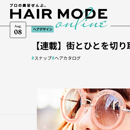
Aug.
ヘアデザイン
08
【連載】街とひとを切り取る
#
スナップ
#
ヘアカタログ