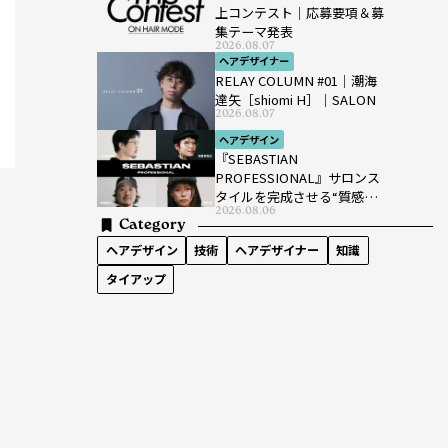
上コンテスト｜応募要項＆募
集テーマ発表
2026.08.07
ヘアデザイナー
RELAY COLUMN #01｜潮海
達矢［shiomi H］｜SALON
2026.08.07
ヘアデザイン
『SEBASTIAN
PROFESSIONAL』サロンス
タイルを完成させる“質感設
2026.08.06
計”という新提案
Category
ヘアデザイン
技術
ヘアデザイナー
知識
タイアップ