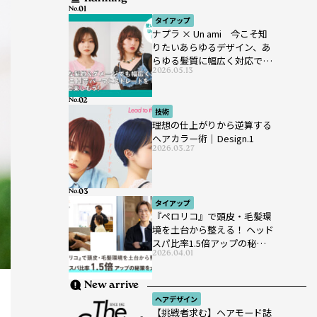
No.
タイアップ
ナプラ × Un ami 今こそ知
りたいあらゆるデザイン、あ
らゆる髪質に幅広く対応でき
2026.05.13
るパーマ薬剤 ナプラ『ut-
et』
No.
技術
理想の仕上がりから逆算する
ヘアカラー術｜Design.1
2026.03.27
No.
タイアップ
『ペロリコ』で頭皮・毛髪環
境を土台から整える！ ヘッド
スパ比率1.5倍アップの秘策を
2026.04.01
大公開
New arrive
ヘアデザイン
【挑戦者求む】ヘアモード誌