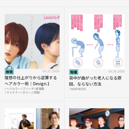
技術
03.27.2026
知識
04.18.2018
理想の仕上がりから逆算する
背中が曲がった老人になる原
ヘアカラー術｜Design.1
因、ならない方法
ヘアカラー
ブリーチ
処理剤
HAIR MODE
ライトナー
ダメージ抑制