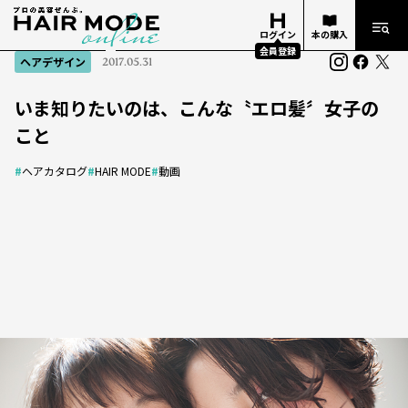
ログイン
本の購入
会員登録
ヘアデザイン
2017.05.31
いま知りたいのは、こんな〝エロ髪〞女子の
こと
#
ヘアカタログ
#
HAIR MODE
#
動画