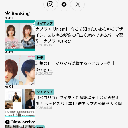
Ranking
No.
タイアップ
ナプラ × Un ami 今こそ知りたいあらゆるデザ
イン、あらゆる髪質に幅広く対応できるパーマ薬
剤 ナプラ『ut-et』
2026.05.13
No.
技術
理想の仕上がりから逆算するヘアカラー術｜
Design.1
2026.03.27
No.
タイアップ
『ペロリコ』で頭皮・毛髪環境を土台から整え
る！ ヘッドスパ比率1.5倍アップの秘策を大公開
2026.04.01
New arrive