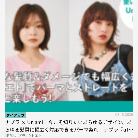
タイアップ
05.13.2026
ナプラ × Un ami 今こそ知りたいあらゆるデザイン、あ
らゆる髪質に幅広く対応できるパーマ薬剤 ナプラ『ut-
PR
ナプラ
ウトエト
et』