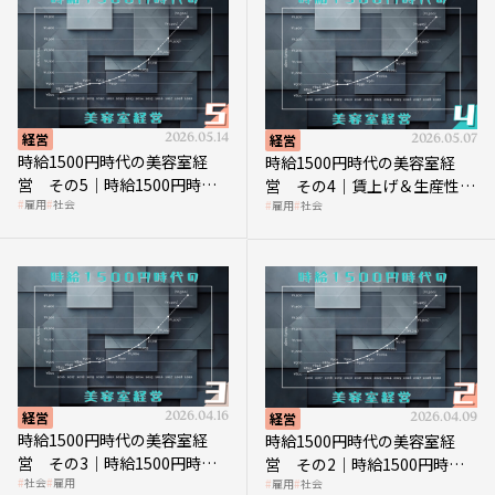
経営
2026.05.14
経営
2026.05.07
時給1500円時代の美容室経
時給1500円時代の美容室経
営 その5｜時給1500円時代
営 その4｜賃上げ＆生産性向
雇用
社会
雇用
社会
の到来は美容業の収益構造を
上につなげる賢い助成金活用
見直す契機
経営
2026.04.16
経営
2026.04.09
時給1500円時代の美容室経
時給1500円時代の美容室経
営 その3｜時給1500円時
営 その2｜時給1500円時代
社会
雇用
雇用
社会
代、美容業はどのような影響
に支払う給与はいくらなのか