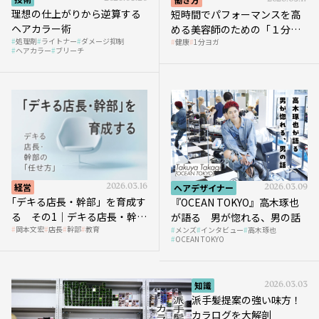
理想の仕上がりから逆算する
短時間でパフォーマンスを高
ヘアカラー術
める美容師のための「１分ヨ
処理剤
ライトナー
ダメージ抑制
健康
1分ヨガ
ガ」講座｜実践編
ヘアカラー
ブリーチ
経営
2026.03.16
ヘアデザイナー
2026.03.09
｢デキる店長・幹部」を育成す
『OCEAN TOKYO』高木琢也
る その1｜デキる店長・幹部
が語る 男が惚れる、男の話
岡本文宏
店長
幹部
教育
メンズ
インタビュー
高木琢也
の「任せ方」
OCEAN TOKYO
知識
2026.03.03
派手髪提案の強い味方！
カラログを大解剖