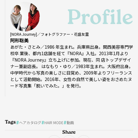
Profile
[NORA Journey]／フォトグラファー・花盛友里
阿形聡美
あがた・さとみ／1986 年生まれ。兵庫県出身。関西美容専門学
校卒 業後、都内1店舗を経て『NORA』入社。2013年1月より
『NORA Journey』立ち上げに参加。現在、同 店トップデザイ
ナー兼副店長。 はなもり・ゆり／1983年生まれ。大阪府出身。
中学時代から写真の楽しさに目覚め、2009年よりフリーランス
として活動開始。2016年、女性の自然で美しい姿をおさめたヌ
ード写真集「脱いでみた。」を発行。
Tags
ヘアカタログ
HAIR MODE
動画
Share