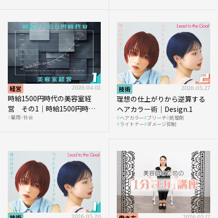
を受けるのか？
経営
2026.04.02
技術
2026.03.27
時給1500円時代の美容室経
理想の仕上がりから逆算する
営 その1｜時給1500円時代
ヘアカラー術｜Design.1
雇用
社会
ヘアカラー
ブリーチ
処理剤
へ向かう社会的背景
ライトナー
ダメージ抑制
技術
2026.03.20
働き方
2026.03.17