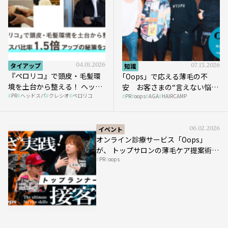
タイアップ
04.01.2026
知識
07.13.2026
『ペロリコ』で頭皮・毛髪環
｢Oops」で応える薄毛の不
境を土台から整える！ ヘッド
安 お客さまの“言えない悩
PR
ヘッドスパ
クレシオ
ペロリコ
スパ比率1.5倍アップの秘策を
PR
oops
AGA
HAIRCAMP
み”にどう向き合う？ ＃01
大公開
イベント
06.02.2026
オンライン診療サービス「Oops」
が、 トップサロンの薄毛ケア提案術を
PR
oops
HAIRCAMPで公開！