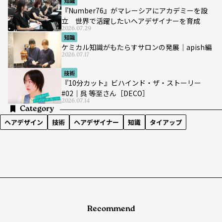
知識
『Number76』がマレーシアにアカデミーを設
立 世界で活躍したいヘアデザイナーを育成
2026.07.29
知識
ケミカル知識がもたらすサロンの発展｜apish編
2026.07.17
技術
『10分カット』ビハインド・ザ・ストーリー
#02｜呉 等至さん［DECO］
2026.07.14
Category
ヘアデザイン
技術
ヘアデザイナー
知識
タイアップ
Recommend