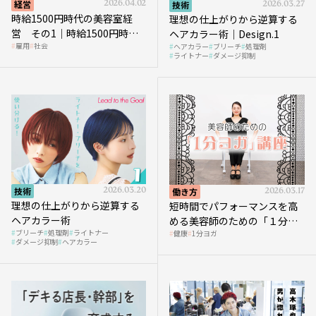
経営
2026.04.02
技術
2026.03.27
時給1500円時代の美容室経
理想の仕上がりから逆算する
営 その1｜時給1500円時代
ヘアカラー術｜Design.1
雇用
社会
ヘアカラー
ブリーチ
処理剤
へ向かう社会的背景
ライトナー
ダメージ抑制
技術
2026.03.20
働き方
2026.03.17
理想の仕上がりから逆算する
短時間でパフォーマンスを高
ヘアカラー術
める美容師のための「１分ヨ
ブリーチ
処理剤
ライトナー
健康
1分ヨガ
ガ」講座｜実践編
ダメージ抑制
ヘアカラー