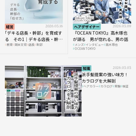
経営
2026.03.16
ヘアデザイナー
2026.03.09
｢デキる店長・幹部」を育成す
『OCEAN TOKYO』高木琢也
る その1｜デキる店長・幹部
が語る 男が惚れる、男の話
教育
岡本文宏
店長
幹部
メンズ
インタビュー
高木琢也
の「任せ方」
OCEAN TOKYO
知識
2026.03.03
派手髪提案の強い味方！
カラログを大解剖
ヘアカラー
カラログ
実験
検証