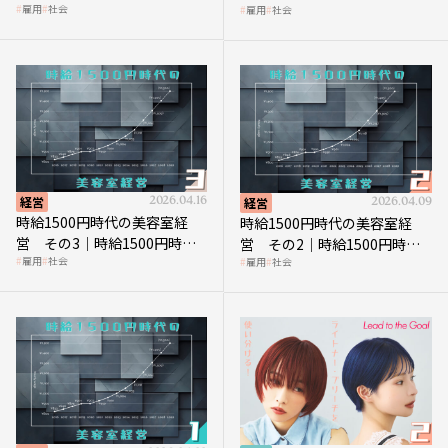
雇用
社会
雇用
社会
の到来は美容業の収益構造を
上につなげる賢い助成金活用
見直す契機
経営
2026.04.16
経営
2026.04.09
時給1500円時代の美容室経
時給1500円時代の美容室経
営 その3｜時給1500円時
営 その2｜時給1500円時代
雇用
社会
雇用
社会
代、美容業はどのような影響
に支払う給与はいくらなのか
を受けるのか？