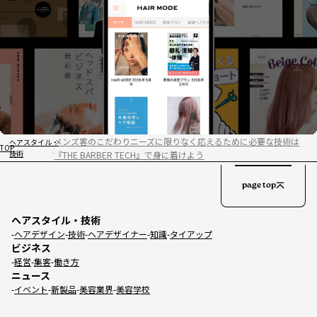
メンズ客のこだわりニーズに限りなく応えるために必要な技術は
ヘアスタイル・
TOP
技術
『THE BARBER TECH』で身に着けよう
page top
ヘアスタイル・技術
ヘアデザイン
技術
ヘアデザイナー
知識
タイアップ
ビジネス
経営
集客
働き方
ニュース
イベント
新製品
美容業界
美容学校