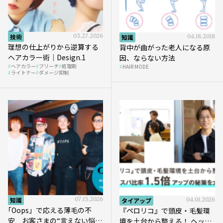
技術
03.27.2026
知識
04.18.2018
理想の仕上がりから逆算する
背中が曲がった老人になる原
ヘアカラー術｜Design.1
因、ならない方法
ヘアカラー
ブリーチ
処理剤
HAIR MODE
ライトナー
ダメージ抑制
知識
07.13.2026
タイアップ
04.01.2026
｢Oops」で応える薄毛の不
『ペロリコ』で頭皮・毛髪環
安 お客さまの“言えない悩
境を土台から整える！ ヘッド