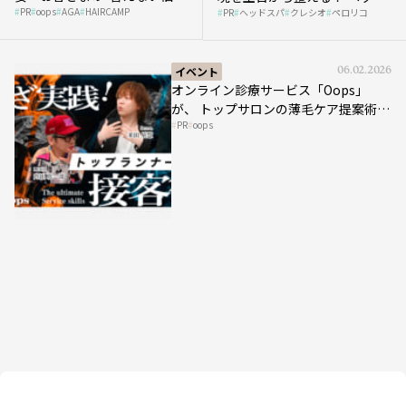
PR
oops
AGA
HAIRCAMP
み”にどう向き合う？ ＃01
PR
ヘッドスパ
クレシオ
ペロリコ
スパ比率1.5倍アップの秘策を
大公開
イベント
06.02.2026
オンライン診療サービス「Oops」
が、 トップサロンの薄毛ケア提案術を
PR
oops
HAIRCAMPで公開！