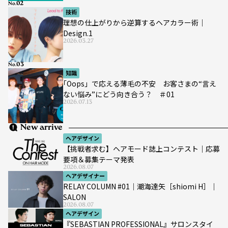
No.
技術
理想の仕上がりから逆算するヘアカラー術｜
Design.1
2026.03.27
No.
知識
｢Oops」で応える薄毛の不安 お客さまの“言え
ない悩み”にどう向き合う？ ＃01
2026.07.13
New arrive
ヘアデザイン
【挑戦者求む】ヘアモード誌上コンテスト｜応募
要項＆募集テーマ発表
2026.08.07
ヘアデザイナー
RELAY COLUMN #01｜潮海達矢［shiomi H］｜
SALON
2026.08.07
ヘアデザイン
『SEBASTIAN PROFESSIONAL』サロンスタイ