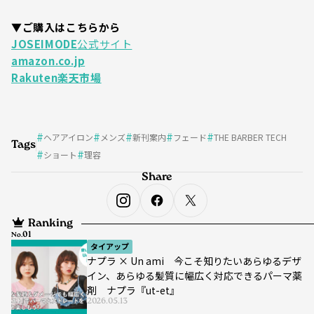
▼ご購入はこちらから
JOSEIMODE
公式サイト
amazon.co.jp
Rakuten楽天市場
ヘアアイロン
メンズ
新刊案内
フェード
THE BARBER TECH
Tags
ショート
理容
Share
Ranking
No.
タイアップ
ナプラ × Un ami 今こそ知りたいあらゆるデザ
イン、あらゆる髪質に幅広く対応できるパーマ薬
剤 ナプラ『ut-et』
2026.05.13