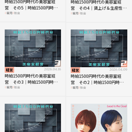
時給1500円時代の美容室経
時給1500円時代の美容室経
営 その5｜時給1500円時代
営 その4｜賃上げ＆生産性向
雇用
社会
雇用
社会
の到来は美容業の収益構造を
上につなげる賢い助成金活用
見直す契機
経営
2026.04.16
経営
2026.04.09
時給1500円時代の美容室経
時給1500円時代の美容室経
営 その3｜時給1500円時
営 その2｜時給1500円時代
雇用
社会
雇用
社会
代、美容業はどのような影響
に支払う給与はいくらなのか
を受けるのか？