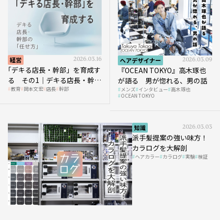
経営
2026.03.16
ヘアデザイナー
2026.03.09
｢デキる店長・幹部」を育成す
『OCEAN TOKYO』高木琢也
る その1｜デキる店長・幹部
が語る 男が惚れる、男の話
教育
岡本文宏
店長
幹部
メンズ
インタビュー
高木琢也
の「任せ方」
OCEAN TOKYO
知識
2026.03.03
派手髪提案の強い味方！
カラログを大解剖
ヘアカラー
カラログ
実験
検証