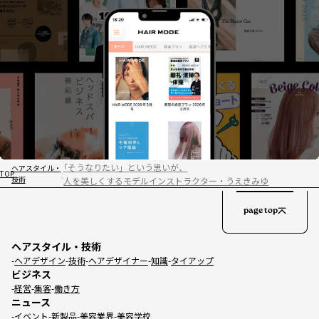
｢そうなりたい」という思いが、
ヘアスタイル・
TOP
技術
人を美しくするモデルインストラクター・うえきみゆ
page top
ヘアスタイル・技術
ヘアデザイン
技術
ヘアデザイナー
知識
タイアップ
ビジネス
経営
集客
働き方
ニュース
イベント
新製品
美容業界
美容学校