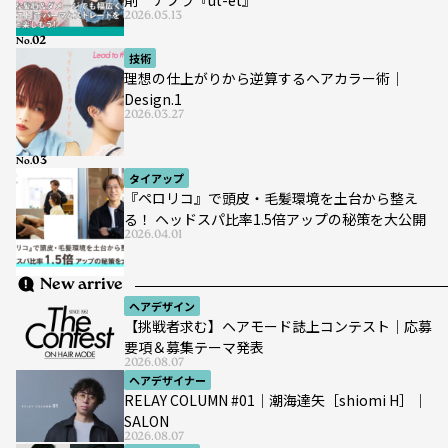
剤 ナプラ『ut-et』
2026.05.13
No.
技術
理想の仕上がりから逆算するヘアカラー術｜
Design.1
2026.03.27
No.
タイアップ
『ペロリコ』で頭皮・毛髪環境を土台から整え
る！ ヘッドスパ比率1.5倍アップの秘策を大公開
2026.04.01
New arrive
ヘアデザイン
【挑戦者求む】ヘアモード誌上コンテスト｜応募
要項＆募集テーマ発表
2026.08.07
ヘアデザイナー
RELAY COLUMN #01｜潮海達矢［shiomi H］｜
SALON
2026.08.07