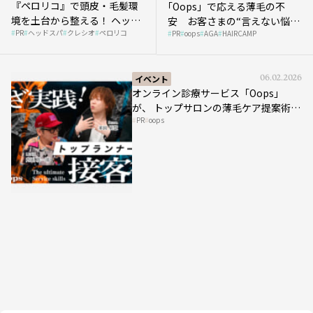
『ペロリコ』で頭皮・毛髪環
｢Oops」で応える薄毛の不
境を土台から整える！ ヘッド
安 お客さまの“言えない悩
PR
ヘッドスパ
クレシオ
ペロリコ
スパ比率1.5倍アップの秘策を
PR
oops
AGA
HAIRCAMP
み”にどう向き合う？ ＃01
大公開
イベント
06.02.2026
オンライン診療サービス「Oops」
が、 トップサロンの薄毛ケア提案術を
PR
oops
HAIRCAMPで公開！