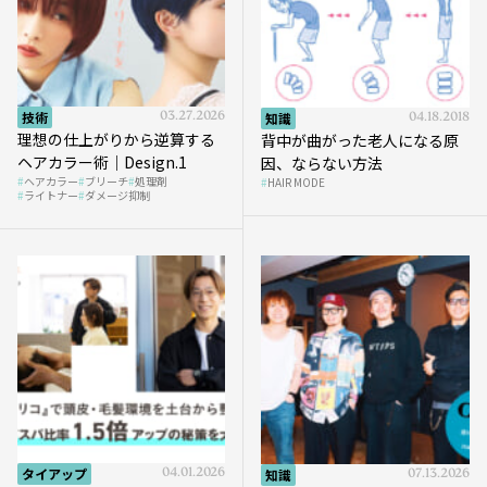
技術
03.27.2026
知識
04.18.2018
理想の仕上がりから逆算する
背中が曲がった老人になる原
ヘアカラー術｜Design.1
因、ならない方法
ヘアカラー
ブリーチ
処理剤
HAIR MODE
ライトナー
ダメージ抑制
タイアップ
04.01.2026
知識
07.13.2026