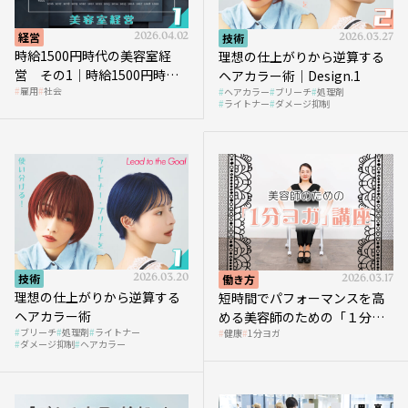
経営
2026.04.02
技術
2026.03.27
時給1500円時代の美容室経
理想の仕上がりから逆算する
営 その1｜時給1500円時代
ヘアカラー術｜Design.1
雇用
社会
ヘアカラー
ブリーチ
処理剤
へ向かう社会的背景
ライトナー
ダメージ抑制
技術
2026.03.20
働き方
2026.03.17
理想の仕上がりから逆算する
短時間でパフォーマンスを高
ヘアカラー術
める美容師のための「１分ヨ
ブリーチ
処理剤
ライトナー
健康
1分ヨガ
ガ」講座｜実践編
ダメージ抑制
ヘアカラー