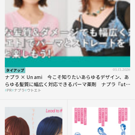
タイアップ
05.13.2026
ナプラ × Un ami 今こそ知りたいあらゆるデザイン、あ
らゆる髪質に幅広く対応できるパーマ薬剤 ナプラ『ut-
PR
ナプラ
ウトエト
et』