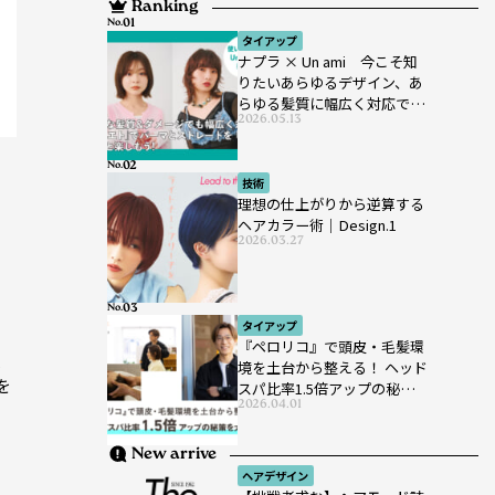
Ranking
No.
タイアップ
ナプラ × Un ami 今こそ知
りたいあらゆるデザイン、あ
らゆる髪質に幅広く対応でき
2026.05.13
るパーマ薬剤 ナプラ『ut-
et』
No.
技術
理想の仕上がりから逆算する
ヘアカラー術｜Design.1
2026.03.27
No.
タイアップ
」
『ペロリコ』で頭皮・毛髪環
提
境を土台から整える！ ヘッド
を
スパ比率1.5倍アップの秘策を
2026.04.01
大公開
New arrive
ヘアデザイン