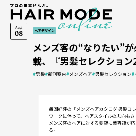
Aug.
ヘアデザイン
08
メンズ客の“なりたい”が
載、『男髪セレクション2
#
男髪
#
新刊案内
#
メンズヘア
#
男髪セレクション
#
毎回好評の『メンズヘアカタログ 男髪コ
ワークに伴って、ヘアスタイルの志向もさら
メンズ客のヘアに対する要望に美容師が応
る。