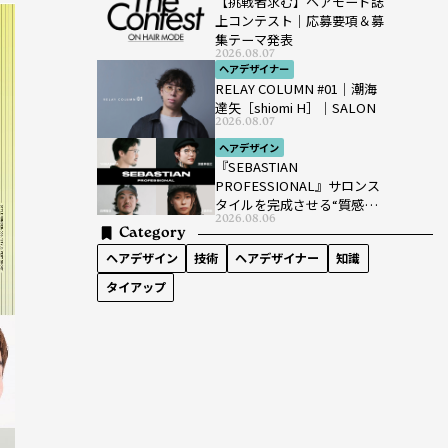
【挑戦者求む】ヘアモード誌
上コンテスト｜応募要項＆募
集テーマ発表
2026.08.07
ヘアデザイナー
RELAY COLUMN #01｜潮海
達矢［shiomi H］｜SALON
2026.08.07
ヘアデザイン
『SEBASTIAN
PROFESSIONAL』サロンス
タイルを完成させる“質感設
2026.08.06
計”という新提案
Category
ヘアデザイン
技術
ヘアデザイナー
知識
タイアップ