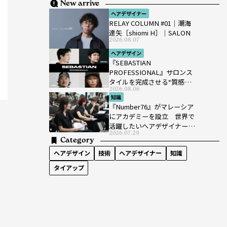
New arrive
ヘアデザイナー
RELAY COLUMN #01｜潮海
達矢［shiomi H］｜SALON
2026.08.07
ヘアデザイン
『SEBASTIAN
PROFESSIONAL』サロンス
タイルを完成させる“質感設
2026.08.06
計”という新提案
知識
『Number76』がマレーシア
にアカデミーを設立 世界で
活躍したいヘアデザイナーを
2026.07.29
育成
Category
ヘアデザイン
技術
ヘアデザイナー
知識
タイアップ