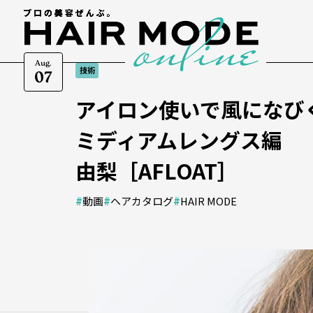
Aug.
技術
07
アイロン使いで風になび
ミディアムレングス編
由梨［AFLOAT］
#
動画
#
ヘアカタログ
#
HAIR MODE