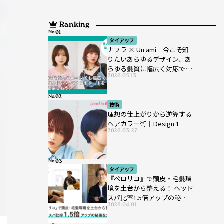
Ranking
No.
タイアップ
ナプラ × Un ami 今こそ知
りたいあらゆるデザイン、あ
らゆる髪質に幅広く対応でき
2026.05.13
るパーマ薬剤 ナプラ『ut-
et』
No.
技術
理想の仕上がりから逆算する
ヘアカラー術｜Design.1
2026.03.27
No.
タイアップ
『ペロリコ』で頭皮・毛髪環
境を土台から整える！ ヘッド
スパ比率1.5倍アップの秘策を
2026.04.01
大公開