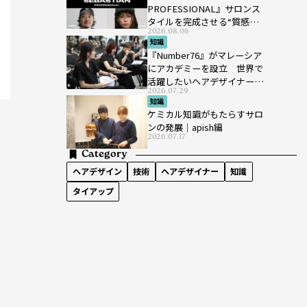
PROFESSIONAL』サロンス
タイルを完成させる“質感設
2026.08.06
計”という新提案
知識
『Number76』がマレーシア
にアカデミーを設立 世界で
活躍したいヘアデザイナーを
2026.07.29
育成
知識
ケミカル知識がもたらすサロ
ンの発展｜apish編
2026.07.17
Category
ヘアデザイン
技術
ヘアデザイナー
知識
タイアップ