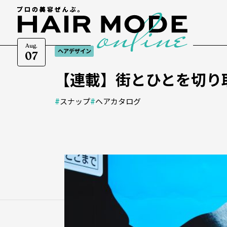
Aug.
ヘアデザイン
07
【連載】街とひとを切り取
#
スナップ
#
ヘアカタログ