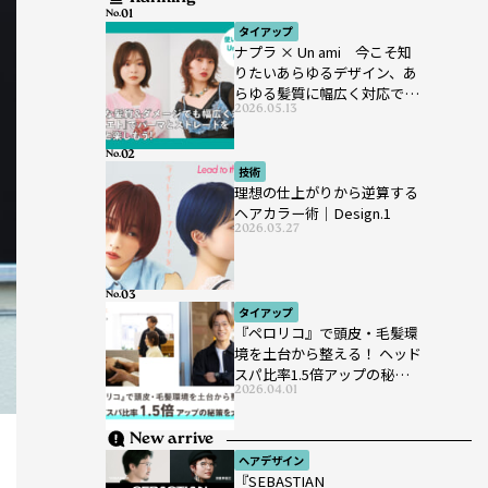
No.
タイアップ
ナプラ × Un ami 今こそ知
りたいあらゆるデザイン、あ
らゆる髪質に幅広く対応でき
2026.05.13
るパーマ薬剤 ナプラ『ut-
et』
No.
技術
理想の仕上がりから逆算する
ヘアカラー術｜Design.1
2026.03.27
No.
タイアップ
『ペロリコ』で頭皮・毛髪環
境を土台から整える！ ヘッド
スパ比率1.5倍アップの秘策を
2026.04.01
大公開
New arrive
ヘアデザイン
『SEBASTIAN