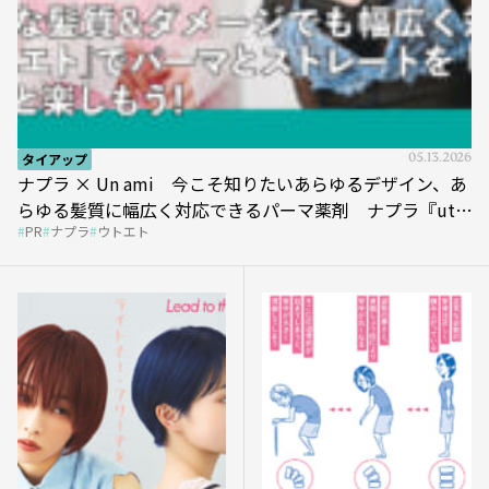
タイアップ
05.13.2026
ナプラ × Un ami 今こそ知りたいあらゆるデザイン、あ
らゆる髪質に幅広く対応できるパーマ薬剤 ナプラ『ut-
PR
ナプラ
ウトエト
et』