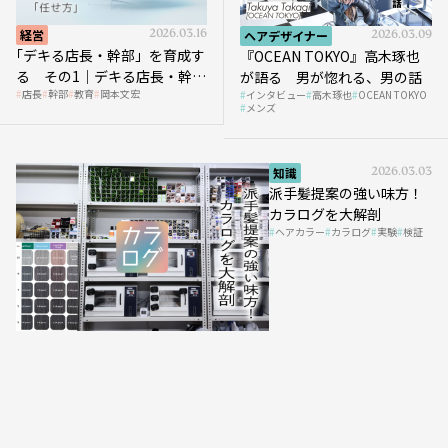
経営
2026.03.16
ヘアデザイナー
2026.03.09
｢デキる店長・幹部」を育成す
『OCEAN TOKYO』高木琢也
る その1｜デキる店長・幹部
が語る 男が惚れる、男の話
店長
幹部
教育
岡本文宏
インタビュー
高木琢也
OCEAN TOKYO
の「任せ方」
メンズ
知識
2026.03.03
派手髪提案の強い味方！
カラログを大解剖
ヘアカラー
カラログ
実験
検証