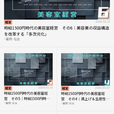
経営
2026.05.21
時給1500円時代の美容室経営 その6｜美容業の収益構造
を改革する「多次元化」
雇用
社会
経営
2026.05.14
経営
2026.05.07
時給1500円時代の美容室経
時給1500円時代の美容室経
営 その5｜時給1500円時代
営 その4｜賃上げ＆生産性向
雇用
社会
雇用
社会
の到来は美容業の収益構造を
上につなげる賢い助成金活用
見直す契機