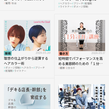
雇用
社会
ヘアカラー
ブリーチ
処理剤
へ向かう社会的背景
ライトナー
ダメージ抑制
技術
2026.03.20
働き方
2026.03.17
理想の仕上がりから逆算する
短時間でパフォーマンスを高
ヘアカラー術
める美容師のための「１分ヨ
ダメージ抑制
ヘアカラー
ブリーチ
健康
1分ヨガ
ガ」講座｜実践編
処理剤
ライトナー