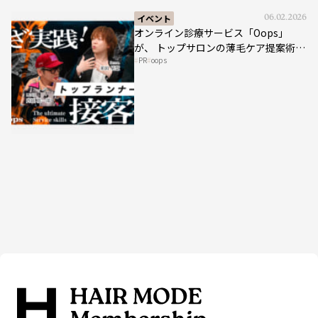
イベント
06.02.2026
オンライン診療サービス「Oops」
が、 トップサロンの薄毛ケア提案術を
PR
oops
HAIRCAMPで公開！