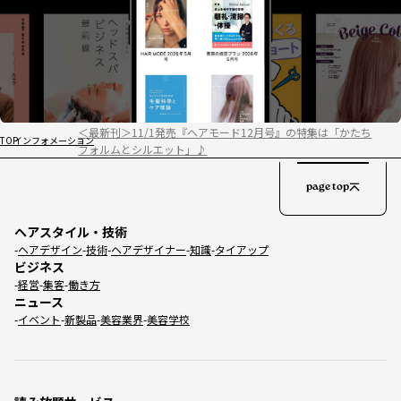
＜最新刊＞11/1発売『ヘアモード12月号』の特集は「かたち
TOP
インフォメーション
フォルムとシルエット」♪
page top
ヘアスタイル・技術
ヘアデザイン
技術
ヘアデザイナー
知識
タイアップ
ビジネス
経営
集客
働き方
ニュース
イベント
新製品
美容業界
美容学校