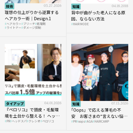
技術
03.27.2026
知識
04.18.2018
理想の仕上がりから逆算する
背中が曲がった老人になる原
ヘアカラー術｜Design.1
因、ならない方法
ヘアカラー
ブリーチ
処理剤
HAIR MODE
ライトナー
ダメージ抑制
タイアップ
04.01.2026
知識
07.13.2026
『ペロリコ』で頭皮・毛髪環
｢Oops」で応える薄毛の不
境を土台から整える！ ヘッド
安 お客さまの“言えない悩
PR
ヘッドスパ
クレシオ
ペロリコ
スパ比率1.5倍アップの秘策を
PR
oops
AGA
HAIRCAMP
み”にどう向き合う？ ＃01
大公開