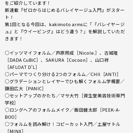
をご紹介しています！
新連載『ゼロからはじめるバレイヤージュ入門』がスター
ト！
第1回となる今回は、kakimoto armsに「『バレイヤージ
ュ』と『ウイービング』はどう違う？」を解説していただ
きます！
○イッツマイフォルム／芦原照成［Nicole.］、古城隆
［DADA CuBiC］、SAKURA［Cocoon］、山口祥
［AFLOAT D’L］
○パーマでつくり分ける2つのフォルム／CHII［ANTI］
○グラデーションとレイヤーでひも解くフォルム学概要／
鎌田広大［PANIC］
○セットアップのかたち／マサ大竹［資生堂美容技術専門
学校］
○ロングヘアのフォルムメイク／飯田健太郎［PEEK-A-
BOO］
○フォルムを読み解け！コピーカット入門／土屋サトル
［MINX］