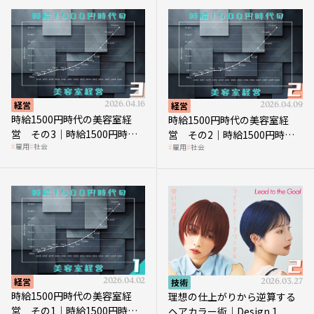
経営
2026.04.16
経営
2026.04.09
時給1500円時代の美容室経
時給1500円時代の美容室経
営 その3｜時給1500円時
営 その2｜時給1500円時代
雇用
社会
雇用
社会
代、美容業はどのような影響
に支払う給与はいくらなのか
を受けるのか？
経営
2026.04.02
技術
2026.03.27
時給1500円時代の美容室経
理想の仕上がりから逆算する
営 その1｜時給1500円時代
ヘアカラー術｜Design.1