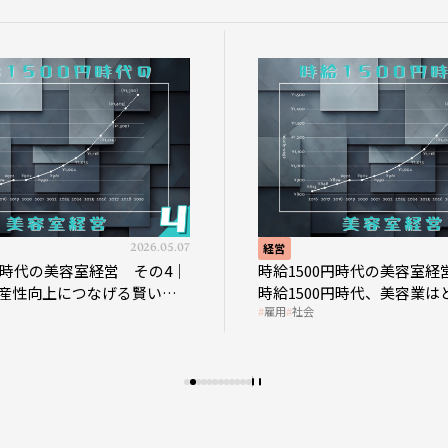
2026.05.07
経営
0円時代の美容室経営 その4｜
時給1500円時代の美容室経
産性向上につなげる賢い助
時給1500円時代、美容業は
雇用
社会
影響を受けるのか？