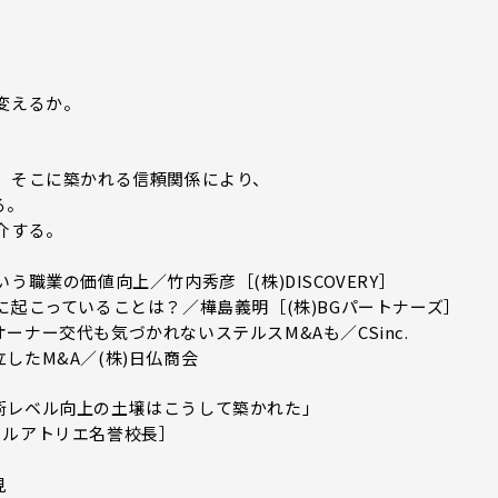
変えるか。
、そこに築かれる信頼関係により、
る。
介する。
職業の価値向上／竹内秀彦［(株)DISCOVERY］
に起こっていることは？／樺島義明［(株)BGパートナーズ］
ナー交代も気づかれないステルスM&Aも／CSinc.
したM&A／(株)日仏商会
術レベル向上の土壌はこうして築かれた」
イルアトリエ名誉校長］
見