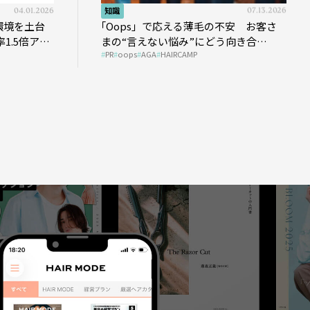
04.01.2026
知識
07.13.2026
環境を土台
｢Oops」で応える薄毛の不安 お客さ
1.5倍アッ
まの“言えない悩み”にどう向き合
PR
oops
AGA
HAIRCAMP
う？ ＃01