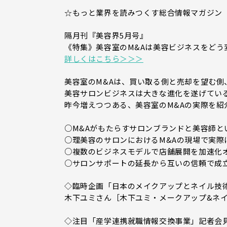
☆もっと業界を読みつくす総合情報マガジン
隔月刊『美容界5月号』
《特集》美容室のM&Aは美容ビジネスをどう
詳しくはこちら＞＞＞
美容室のM&Aは、買い取る側と売却を望む側
美容サロンビジネスは大きな進化を遂げてい
昨今増えつつある、美容室のM&Aの実際を紹
○M&Aがもたらすサロンブランドと美容師という
○理美容のサロンにおけるM&Aの現場で実際
○複数のビジネスモデルで店舗展開を加速化オー
○サロンサポートの延長から互いの信頼で成立
◇臨時企画「日本のメイクアップとネイル技
木下ユミさん［木下ユミ・メークアップ&ネ
◇注目「産学連携就職情報交換事業」記者会