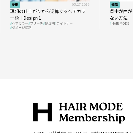
技術
03.27.2026
知識
理想の仕上がりから逆算するヘアカラ
背中が曲が
ー術｜Design.1
ない方法
ヘアカラー
ブリーチ
処理剤
ライトナー
HAIR MODE
ダメージ抑制