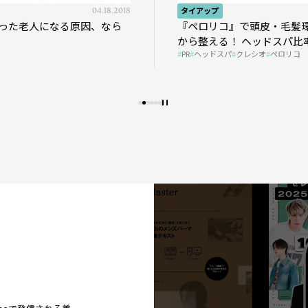
04.18.2018
タイアップ
った老人になる原因、なら
『ペロリコ』で頭皮・毛髪
から整える！ ヘッドスパ比率
PR
ヘッドスパ
クレシオ
ペロリコ
プの秘策を大公開