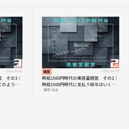
2026.04.16
経営
2026.04.09
営 その3｜
時給1500円時代の美容室経営 その2｜
どのような
時給1500円時代に支払う給与はいくら
雇用
社会
なのか