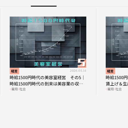
経営
2026.05.14
経営
時給1500円時代の美容室経営 その5｜
時給150
時給1500円時代の到来は美容業の収益
賃上げ＆生
雇用
社会
雇用
社会
構造を見直す契機
成金活用