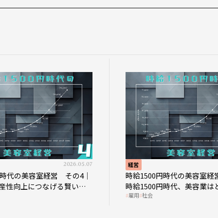
2026.05.07
経営
0円時代の美容室経営 その4｜
時給1500円時代の美容室経
産性向上につなげる賢い助
時給1500円時代、美容業は
雇用
社会
影響を受けるのか？