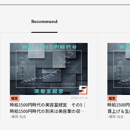
Recommend
経営
2026.05.14
経営
時給1500円時代の美容室経営 その5｜
時給150
時給1500円時代の到来は美容業の収益
賃上げ＆生
雇用
社会
雇用
社会
構造を見直す契機
成金活用