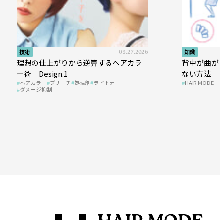
技術
03.27.2026
知識
理想の仕上がりから逆算するヘアカラ
背中が曲が
ー術｜Design.1
ない方法
ヘアカラー
ブリーチ
処理剤
ライトナー
HAIR MODE
ダメージ抑制