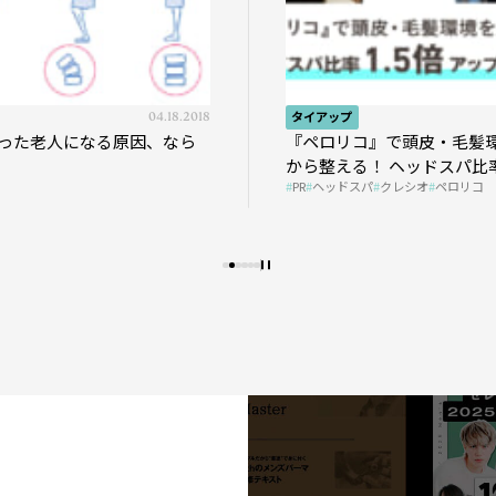
04.18.2018
タイアップ
った老人になる原因、なら
『ペロリコ』で頭皮・毛髪
から整える！ ヘッドスパ比率
PR
ヘッドスパ
クレシオ
ペロリコ
プの秘策を大公開