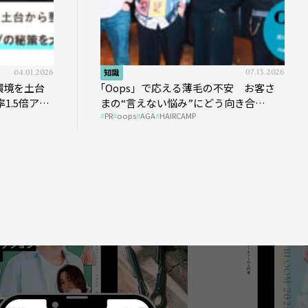
04.01.2026
知識
07.13.2026
環境を土台
｢Oops」で応える薄毛の不安 お客さ
1.5倍アッ
まの“言えない悩み”にどう向き合
PR
oops
AGA
HAIRCAMP
う？ ＃01