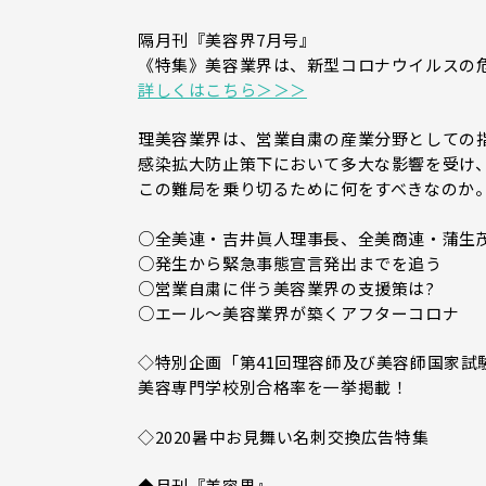
隔月刊『美容界7月号』
《特集》美容業界は、新型コロナウイルスの
詳しくはこちら＞＞＞
理美容業界は、営業自粛の産業分野としての
感染拡大防止策下において多大な影響を受け
この難局を乗り切るために何をすべきなのか
○全美連・吉井眞人理事長、全美商連・蒲生
○発生から緊急事態宣言発出までを追う
○営業自粛に伴う美容業界の支援策は?
○エール～美容業界が築くアフターコロナ
◇特別企画「第41回理容師及び美容師国家試
美容専門学校別合格率を一挙掲載！
◇2020暑中お見舞い名刺交換広告特集
◆月刊『美容界』