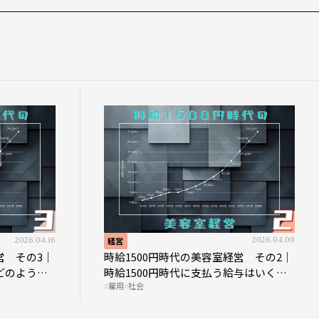
2026.04.16
経営
2026.04.09
営 その3｜
時給1500円時代の美容室経営 その2｜
どのような
時給1500円時代に支払う給与はいくら
雇用
社会
なのか