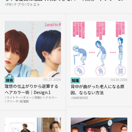
PR
ナプラ
ウトエト
et』
技術
03.27.2026
知識
04.18.2018
理想の仕上がりから逆算する
背中が曲がった老人になる原
ヘアカラー術｜Design.1
因、ならない方法
ライトナー
ダメージ抑制
ヘアカラー
HAIR MODE
ブリーチ
処理剤