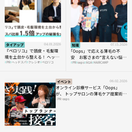
タイアップ
04.01.2026
知識
07.13.2026
『ペロリコ』で頭皮・毛髪環
｢Oops」で応える薄毛の不
境を土台から整える！ ヘッド
安 お客さまの“言えない悩
PR
ヘッドスパ
クレシオ
ペロリコ
スパ比率1.5倍アップの秘策を
PR
oops
AGA
HAIRCAMP
み”にどう向き合う？ ＃01
大公開
イベント
06.02.2026
オンライン診療サービス「Oops」
が、 トップサロンの薄毛ケア提案術を
PR
oops
HAIRCAMPで公開！