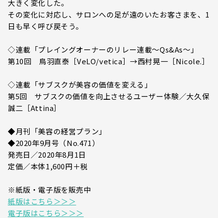
大きく変化した。
その変化に対応し、サロンへの足が遠のいたお客さまを、1
日も早く呼び戻そう。
◇連載「プレイングオーナーのリレー連載～Qs&As～」
第10回 鳥羽直泰［VeLO/vetica］→西村晃一［Nicole.］
◇連載「サブスクが美容の価値を変える」
第5回 サブスクの価値を向上させるユーザー体験／大久保
誠二［Attina］
◆月刊「美容の経営プラン」
◆2020年9月号（No.471）
発売日／2020年8月1日
定価／本体1,600円＋税
※紙版・電子版を販売中
紙版はこちら＞＞＞
電子版はこちら＞＞＞