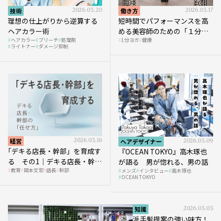
技術
2026.03.20
働き方
2026.03.17
理想の仕上がりから逆算する
短時間でパフォーマンスを高
ヘアカラー術
める美容師のための「１分ヨ
ヘアカラー
ブリーチ
処理剤
1分ヨガ
健康
ガ」講座｜実践編
ライトナー
ダメージ抑制
経営
2026.03.16
ヘアデザイナー
2026.03.09
｢デキる店長・幹部」を育成す
『OCEAN TOKYO』高木琢也
る その1｜デキる店長・幹部
が語る 男が惚れる、男の話
教育
岡本文宏
店長
幹部
メンズ
インタビュー
高木琢也
の「任せ方」
OCEAN TOKYO
知識
2026.03.03
派手髪提案の強い味方！