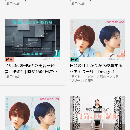
雇用
社会
雇用
社会
代、美容業はどのような影響
に支払う給与はいくらなのか
を受けるのか？
経営
2026.04.02
技術
2026.03.27
時給1500円時代の美容室経
理想の仕上がりから逆算する
営 その1｜時給1500円時代
ヘアカラー術｜Design.1
雇用
社会
ライトナー
ダメージ抑制
ヘアカラー
へ向かう社会的背景
ブリーチ
処理剤