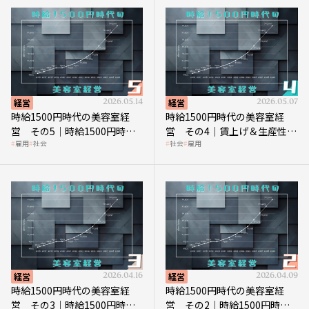
経営
2026.05.14
経営
2026.05.07
時給1500円時代の美容室経
時給1500円時代の美容室経
営 その5｜時給1500円時代
営 その4｜賃上げ＆生産性向
雇用
社会
社会
雇用
の到来は美容業の収益構造を
上につなげる賢い助成金活用
見直す契機
経営
2026.04.16
経営
2026.04.09
時給1500円時代の美容室経
時給1500円時代の美容室経
営 その3｜時給1500円時
営 その2｜時給1500円時代