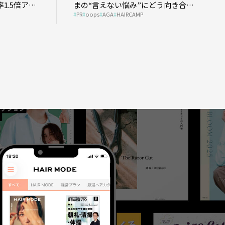
1.5倍アッ
まの“言えない悩み”にどう向き合
PR
oops
AGA
HAIRCAMP
う？ ＃01