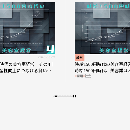
2026.05.07
経営
0円時代の美容室経営 その4｜
時給1500円時代の美容室経
産性向上につなげる賢い助
時給1500円時代、美容業は
雇用
社会
影響を受けるのか？