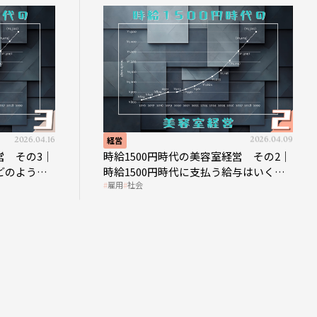
2026.04.16
経営
2026.04.09
営 その3｜
時給1500円時代の美容室経営 その2｜
どのような
時給1500円時代に支払う給与はいくら
雇用
社会
なのか