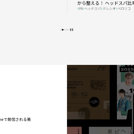
から整える！ ヘッドスパ比率
PR
ヘッドスパ
クレシオ
ペロリコ
プの秘策を大公開
ineで発信される美