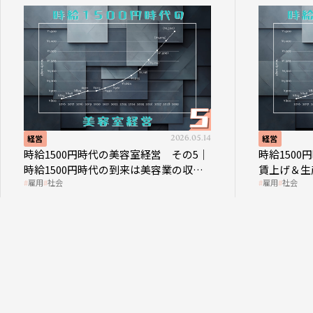
経営
2026.05.14
経営
時給1500円時代の美容室経営 その5｜
時給150
時給1500円時代の到来は美容業の収益
賃上げ＆生
雇用
社会
雇用
社会
構造を見直す契機
成金活用