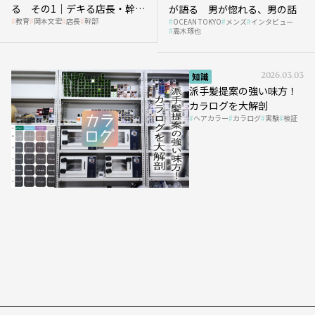
る その1｜デキる店長・幹部
が語る 男が惚れる、男の話
教育
岡本文宏
店長
幹部
OCEAN TOKYO
メンズ
インタビュー
の「任せ方」
高木琢也
知識
2026.03.03
派手髪提案の強い味方！
カラログを大解剖
ヘアカラー
カラログ
実験
検証