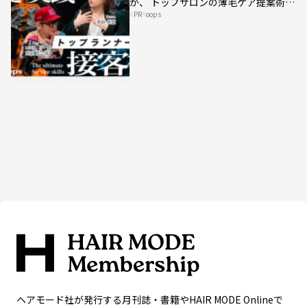
が、 トップサロンの薄毛ケア提案術を
PR
oops
HAIRCAMPで公開！
ヘアモード社が発行する月刊誌・書籍やHAIR MODE Onlineで