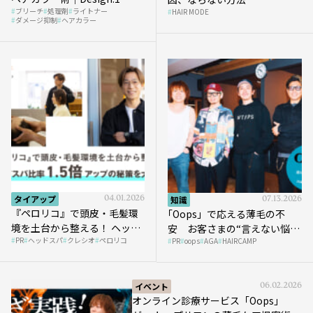
ブリーチ
処理剤
ライトナー
HAIR MODE
ダメージ抑制
ヘアカラー
タイアップ
04.01.2026
知識
07.13.2026
『ペロリコ』で頭皮・毛髪環
｢Oops」で応える薄毛の不
境を土台から整える！ ヘッド
安 お客さまの“言えない悩
PR
ヘッドスパ
クレシオ
ペロリコ
スパ比率1.5倍アップの秘策を
PR
oops
AGA
HAIRCAMP
み”にどう向き合う？ ＃01
大公開
イベント
06.02.2026
オンライン診療サービス「Oops」