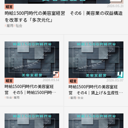
経営
2026.05.21
時給1500円時代の美容室経営 その6｜美容業の収益構造
を改革する「多次元化」
雇用
社会
経営
2026.05.14
経営
2026.05.07
時給1500円時代の美容室経
時給1500円時代の美容室経
営 その5｜時給1500円時代
営 その4｜賃上げ＆生産性向
社会
雇用
雇用
社会
の到来は美容業の収益構造を
上につなげる賢い助成金活用
見直す契機