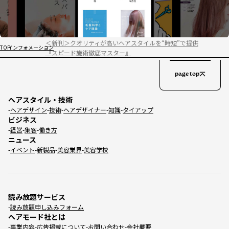
＜新刊＞クオリティが高いヘアスタイルを“時短”で提供
TOP
インフォメーション
『スピード施術徹底マスター』
page top
ヘアスタイル・技術
ヘアデザイン
技術
ヘアデザイナー
知識
タイアップ
ビジネス
経営
集客
働き方
ニュース
イベント
新製品
美容業界
美容学校
読み放題サービス
読み放題申し込みフォーム
ヘアモード社とは
事業内容
広告掲載について
お問い合わせ
会社概要