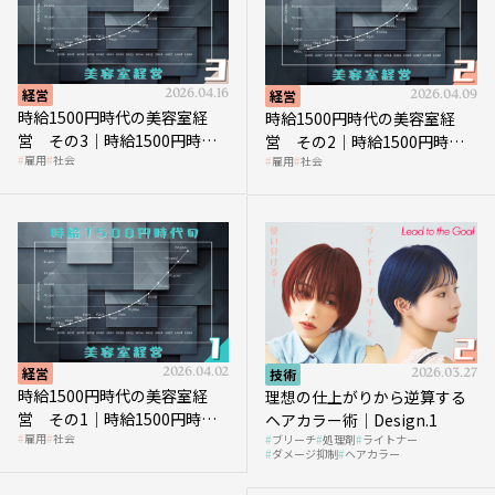
経営
2026.04.16
経営
2026.04.09
時給1500円時代の美容室経
時給1500円時代の美容室経
営 その3｜時給1500円時
営 その2｜時給1500円時代
雇用
社会
雇用
社会
代、美容業はどのような影響
に支払う給与はいくらなのか
を受けるのか？
経営
2026.04.02
技術
2026.03.27
時給1500円時代の美容室経
理想の仕上がりから逆算する
営 その1｜時給1500円時代
ヘアカラー術｜Design.1
雇用
社会
ブリーチ
処理剤
ライトナー
へ向かう社会的背景
ダメージ抑制
ヘアカラー