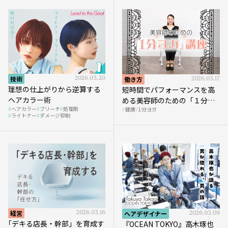
技術
2026.03.20
働き方
2026.03.17
理想の仕上がりから逆算する
短時間でパフォーマンスを高
ヘアカラー術
める美容師のための「１分ヨ
ヘアカラー
ブリーチ
処理剤
健康
1分ヨガ
ガ」講座｜実践編
ライトナー
ダメージ抑制
経営
2026.03.16
ヘアデザイナー
2026.03.09
｢デキる店長・幹部」を育成す
『OCEAN TOKYO』高木琢也