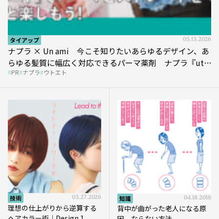
タイアップ
05.13.2026
ナプラ × Un ami 今こそ知りたいあらゆるデザイン、あ
らゆる髪質に幅広く対応できるパーマ薬剤 ナプラ『ut-
PR
ナプラ
ウトエト
et』
技術
03.27.2026
知識
04.18.2018
理想の仕上がりから逆算する
背中が曲がった老人になる原
ヘアカラー術｜Design.1
因、ならない方法