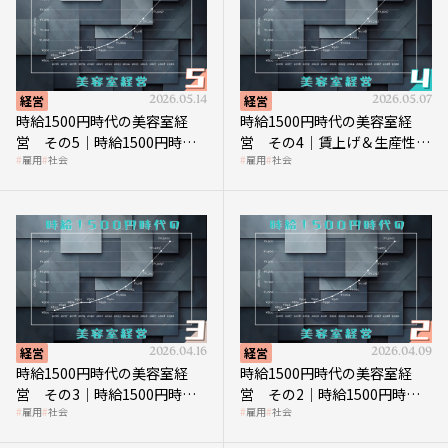
経営
2026.05.14
経営
2026.05.07
時給1500円時代の美容室経
時給1500円時代の美容室経
営 その5｜時給1500円時代
営 その4｜賃上げ＆生産性向
雇用
社会
雇用
社会
の到来は美容業の収益構造を
上につなげる賢い助成金活用
見直す契機
経営
2026.04.16
経営
2026.04.09
時給1500円時代の美容室経
時給1500円時代の美容室経
営 その3｜時給1500円時
営 その2｜時給1500円時代
雇用
社会
雇用
社会
代、美容業はどのような影響
に支払う給与はいくらなのか
を受けるのか？