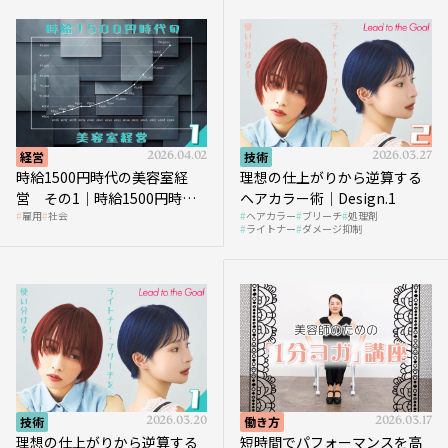
経営
2026.04.02
技術
2026.03.27
時給1500円時代の美容室経
理想の仕上がりから逆算する
営 その1｜時給1500円時代
ヘアカラー術｜Design.1
雇用
社会
ヘアカラー
ブリーチ
処理剤
へ向かう社会的背景
ライトナー
ダメージ抑制
技術
2026.03.20
働き方
2026.03.17
理想の仕上がりから逆算する
短時間でパフォーマンスを高