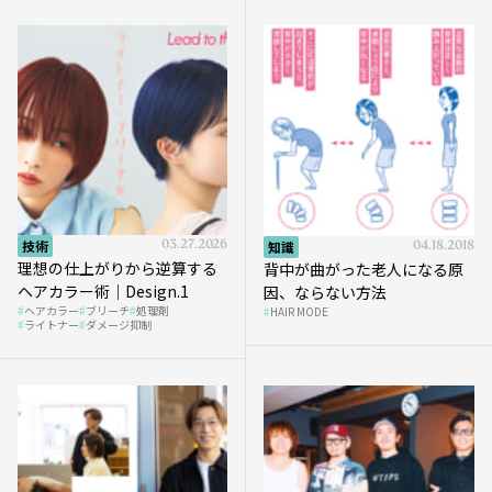
技術
03.27.2026
知識
04.18.2018
理想の仕上がりから逆算する
背中が曲がった老人になる原
ヘアカラー術｜Design.1
因、ならない方法
ヘアカラー
ブリーチ
処理剤
HAIR MODE
ライトナー
ダメージ抑制