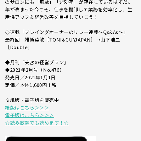
のサロンにも「無駄」「非効率」が存在しているはずだ。
年が改まった今こそ、仕事を棚卸して業務を効率化し、生
産性アップ＆経営改善を目指していこう！
◇連載「プレイングオーナーのリレー連載～Qs&As～」
最終回 雑賀英敏［TONI&GUYJAPAN］→山下浩二
［Double］
◆月刊「美容の経営プラン」
◆2021年2月号（No.476）
発売日／2021年1月1日
定価／本体1,600円＋税
※紙版・電子版を販売中
紙版はこちら＞＞＞
電子版はこちら＞＞＞
☆読み放題でも読めます！☆