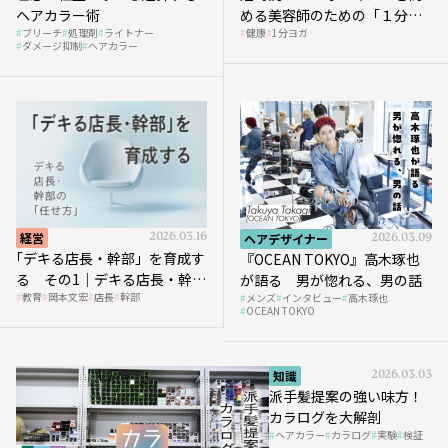
ヘアカラー術
める美容師のための「１分ヨ
ブリーチ
処理剤
ライトナー
健康
1分ヨガ
ガ」講座｜実践編
ダメージ抑制
ヘアカラー
経営
2026.03.16
ヘアデザイナー
2026.03.09
｢デキる店長・幹部」を育成す
『OCEAN TOKYO』高木琢也
る その1｜デキる店長・幹部
が語る 男が惚れる、男の話
教育
岡本文宏
店長
幹部
メンズ
インタビュー
高木琢也
の「任せ方」
OCEAN TOKYO
知識
2026.03.03
派手髪提案の強い味方！
カラログを大解剖
ヘアカラー
カラログ
実験
検証