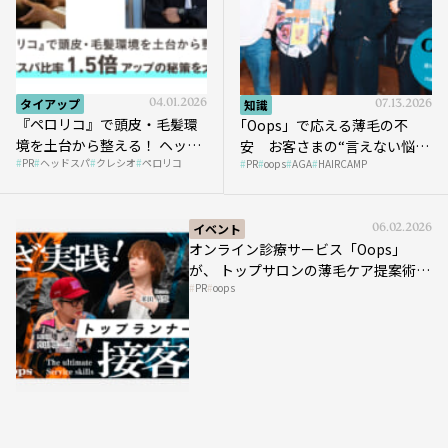
タイアップ
04.01.2026
知識
07.13.2026
『ペロリコ』で頭皮・毛髪環
｢Oops」で応える薄毛の不
境を土台から整える！ ヘッド
安 お客さまの“言えない悩
PR
ヘッドスパ
クレシオ
ペロリコ
スパ比率1.5倍アップの秘策を
PR
oops
AGA
HAIRCAMP
み”にどう向き合う？ ＃01
大公開
イベント
06.02.2026
オンライン診療サービス「Oops」
が、 トップサロンの薄毛ケア提案術を
PR
oops
HAIRCAMPで公開！