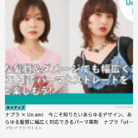
タイアップ
05.13.2026
ナプラ × Un ami 今こそ知りたいあらゆるデザイン、あ
らゆる髪質に幅広く対応できるパーマ薬剤 ナプラ『ut-
PR
ナプラ
ウトエト
et』