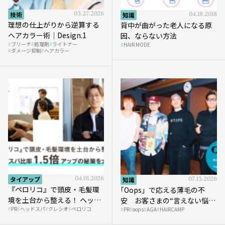
技術
03.27.2026
知識
04.18.2018
理想の仕上がりから逆算する
背中が曲がった老人になる原
ヘアカラー術｜Design.1
因、ならない方法
ブリーチ
処理剤
ライトナー
HAIR MODE
ダメージ抑制
ヘアカラー
タイアップ
04.01.2026
知識
07.13.2026
『ペロリコ』で頭皮・毛髪環
｢Oops」で応える薄毛の不
境を土台から整える！ ヘッド
安 お客さまの“言えない悩
PR
ヘッドスパ
クレシオ
ペロリコ
スパ比率1.5倍アップの秘策を
PR
oops
AGA
HAIRCAMP
み”にどう向き合う？ ＃01
大公開