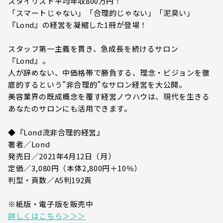
スタイリスト平均年収800万円！
「スマートじゃない」「合理的じゃない」「泥臭い」
『Lond』の経営を凝縮した1冊が登場！
スタッフ第一主義を貫き、急成長を続けるサロン
『Lond』。
人が辞めない、中価格帯で勝負する、理念・ビジョンを徹
底的するという”非合理的”なサロン経営を大公開。
美容業界の既成概念を覆す経営ノウハウは、現代を生きる
あなたのサロンにも活用できます。
◆『Lond流非合理的経営』
著者／Lond
発売日／2021年4月12日（月）
定価／3,080円（本体2,800円＋10％）
判型・頁数／A5判192頁
※紙版・電子版を販売中
詳しくはこちら＞＞＞