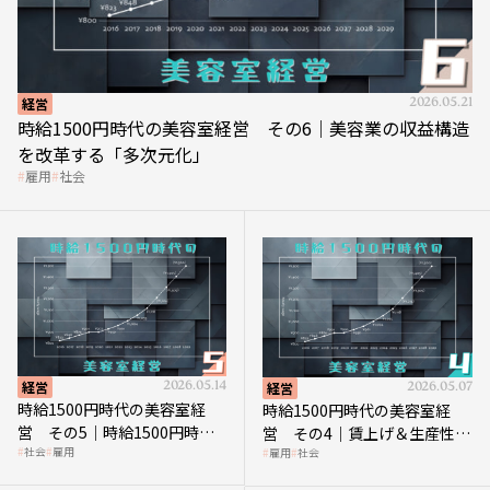
経営
2026.05.21
時給1500円時代の美容室経営 その6｜美容業の収益構造
を改革する「多次元化」
雇用
社会
経営
2026.05.14
経営
2026.05.07
時給1500円時代の美容室経
時給1500円時代の美容室経
営 その5｜時給1500円時代
営 その4｜賃上げ＆生産性向
社会
雇用
雇用
社会
の到来は美容業の収益構造を
上につなげる賢い助成金活用
見直す契機