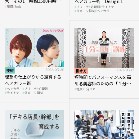
営 その1｜時給1500円時代
ヘアカラー術｜Design.1
雇用
社会
ブリーチ
処理剤
ライトナー
へ向かう社会的背景
ダメージ抑制
ヘアカラー
技術
2026.03.20
働き方
2026.03.17
理想の仕上がりから逆算する
短時間でパフォーマンスを高
ヘアカラー術
める美容師のための「１分ヨ
ヘアカラー
ブリーチ
処理剤
健康
1分ヨガ
ガ」講座｜実践編
ライトナー
ダメージ抑制