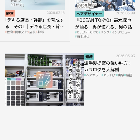
経営
2026.03.16
ヘアデザイナー
2026.03.09
｢デキる店長・幹部」を育成す
『OCEAN TOKYO』高木琢也
る その1｜デキる店長・幹部
が語る 男が惚れる、男の話
教育
岡本文宏
店長
幹部
OCEAN TOKYO
メンズ
インタビュー
の「任せ方」
高木琢也
知識
2026.03.03
派手髪提案の強い味方！
カラログを大解剖
ヘアカラー
カラログ
実験
検証