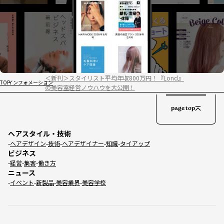
＜新刊＞スタイリスト平均年収800万円！『Lond』
TOP
インフォメーション
の美容室経営ノウハウを大公開！
page top
ヘアスタイル・技術
ヘアデザイン
技術
ヘアデザイナー
知識
タイアップ
ビジネス
経営
集客
働き方
ニュース
イベント
新製品
美容業界
美容学校