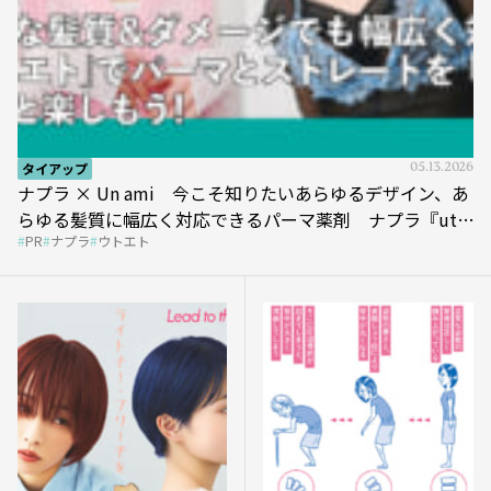
タイアップ
05.13.2026
ナプラ × Un ami 今こそ知りたいあらゆるデザイン、あ
らゆる髪質に幅広く対応できるパーマ薬剤 ナプラ『ut-
PR
ナプラ
ウトエト
et』