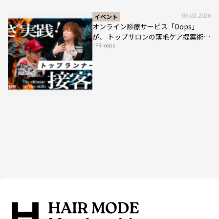
イベント
06.02.2026
オンライン診療サービス「Oops」
が、 トップサロンの薄毛ケア提案術を
PR
oops
HAIRCAMPで公開！