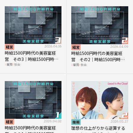
経営
2026.04.16
経営
2026.04.09
時給1500円時代の美容室経
時給1500円時代の美容室経
営 その3｜時給1500円時
営 その2｜時給1500円時代
雇用
社会
雇用
社会
代、美容業はどのような影響
に支払う給与はいくらなのか
を受けるのか？
経営
2026.04.02
技術
2026.03.27
時給1500円時代の美容室経
理想の仕上がりから逆算する