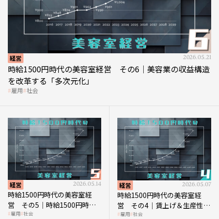
経営
2026.05.21
時給1500円時代の美容室経営 その6｜美容業の収益構造
を改革する「多次元化」
雇用
社会
経営
2026.05.14
経営
2026.05.07
時給1500円時代の美容室経
時給1500円時代の美容室経
営 その5｜時給1500円時代
営 その4｜賃上げ＆生産性向
雇用
社会
雇用
社会
の到来は美容業の収益構造を
上につなげる賢い助成金活用