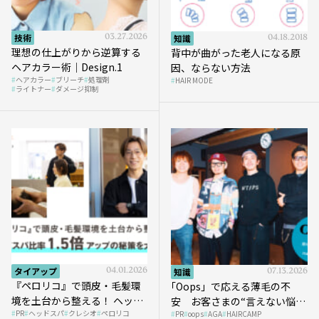
技術
03.27.2026
知識
04.18.2018
理想の仕上がりから逆算する
背中が曲がった老人になる原
ヘアカラー術｜Design.1
因、ならない方法
ヘアカラー
ブリーチ
処理剤
HAIR MODE
ライトナー
ダメージ抑制
タイアップ
04.01.2026
知識
07.13.2026
『ペロリコ』で頭皮・毛髪環
｢Oops」で応える薄毛の不
境を土台から整える！ ヘッド
安 お客さまの“言えない悩
PR
ヘッドスパ
クレシオ
ペロリコ
スパ比率1.5倍アップの秘策を
PR
oops
AGA
HAIRCAMP
み”にどう向き合う？ ＃01