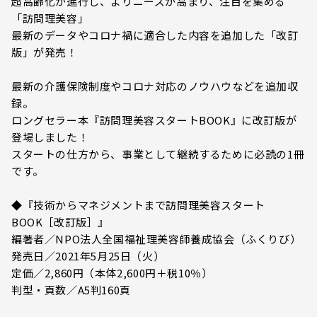
超高齢化が進行し、よりニーズが高まり、注目を集める
「訪問理美容」
最新のデータやコロナ禍に適合した内容を追加した「改訂
版」が発売！
最新の介護保険制度やコロナ対応のノウハウなどを追加収
録。
ロングセラー本『訪問理美容スタートBOOK』に改訂版が
登場しました！
スタートの仕方から、事業として継続するために必読の1冊
です。
◆『技術からマネジメントまで訪問理美容スタート
BOOK［改訂版］』
編著者／NPO法人全国福祉理美容師養成協会（ふくりび）
発売日／2021年5月25日（火）
定価／2,860円（本体2,600円＋税10％）
判型・頁数／A5判160頁