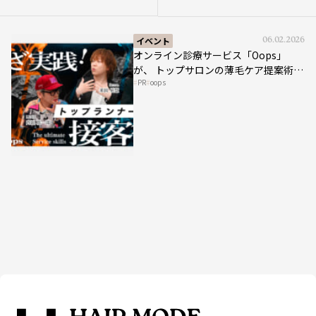
大公開
イベント
06.02.2026
オンライン診療サービス「Oops」
が、 トップサロンの薄毛ケア提案術を
PR
oops
HAIRCAMPで公開！