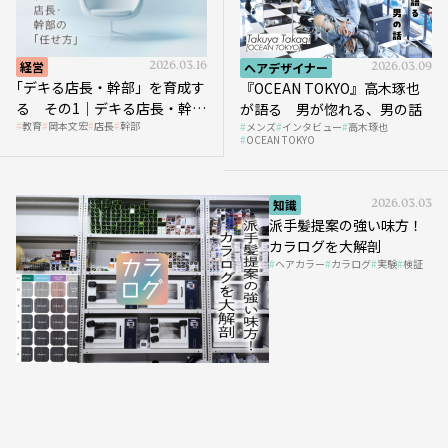
経営
2026.03.16
ヘアデザイナー
2026.03.09
｢デキる店長・幹部」を育成す
『OCEAN TOKYO』高木琢也
る その1｜デキる店長・幹部
が語る 男が惚れる、男の話
教育
岡本文宏
店長
幹部
メンズ
インタビュー
高木琢也
の「任せ方」
OCEAN TOKYO
知識
2026.03.03
派手髪提案の強い味方！
カラログを大解剖
ヘアカラー
カラログ
実験
検証