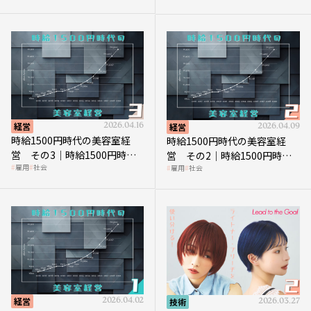
見直す契機
経営
2026.04.16
経営
2026.04.09
時給1500円時代の美容室経
時給1500円時代の美容室経
営 その3｜時給1500円時
営 その2｜時給1500円時代
雇用
社会
雇用
社会
代、美容業はどのような影響
に支払う給与はいくらなのか
を受けるのか？
経営
2026.04.02
技術
2026.03.27