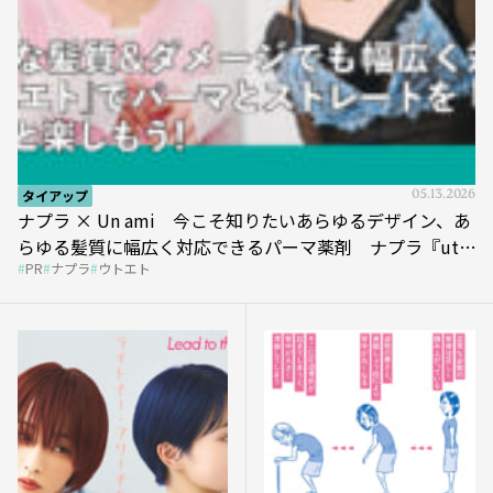
タイアップ
05.13.2026
ナプラ × Un ami 今こそ知りたいあらゆるデザイン、あ
らゆる髪質に幅広く対応できるパーマ薬剤 ナプラ『ut-
PR
ナプラ
ウトエト
et』