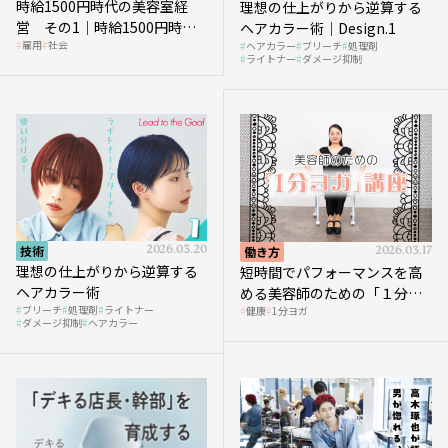
時給1500円時代の美容室経
理想の仕上がりから逆算する
営 その1｜時給1500円時代
ヘアカラー術｜Design.1
雇用
社会
ヘアカラー
ブリーチ
処理剤
へ向かう社会的背景
ライトナー
ダメージ抑制
技術
2026.03.20
働き方
2026.03.17
理想の仕上がりから逆算する
短時間でパフォーマンスを高
ヘアカラー術
める美容師のための「１分ヨ
ブリーチ
処理剤
ライトナー
健康
1分ヨガ
ガ」講座｜実践編
ダメージ抑制
ヘアカラー