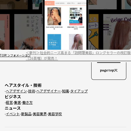
＜新刊＞社会的ニーズ高まる「訪問理美容」ロングセラーの改訂版
TOP
インフォメーション
（16頁増）が発売！
page top
ヘアスタイル・技術
ヘアデザイン
技術
ヘアデザイナー
知識
タイアップ
ビジネス
経営
集客
働き方
ニュース
イベント
新製品
美容業界
美容学校