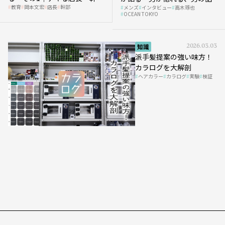
教育
岡本文宏
店長
幹部
メンズ
インタビュー
高木琢也
の「任せ方」
OCEAN TOKYO
知識
2026.03.03
派手髪提案の強い味方！
カラログを大解剖
ヘアカラー
カラログ
実験
検証