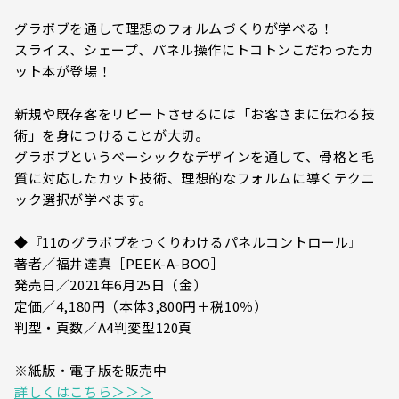
グラボブを通して理想のフォルムづくりが学べる！
スライス、シェープ、パネル操作にトコトンこだわったカ
ット本が登場！
新規や既存客をリピートさせるには「お客さまに伝わる技
術」を身につけることが大切。
グラボブというベーシックなデザインを通して、骨格と毛
質に対応したカット技術、理想的なフォルムに導くテクニ
ック選択が学べます。
◆『11のグラボブをつくりわけるパネルコントロール』
著者／福井達真［PEEK-A-BOO］
発売日／2021年6月25日（金）
定価／4,180円（本体3,800円＋税10％）
判型・頁数／A4判変型120頁
※紙版・電子版を販売中
詳しくはこちら＞＞＞