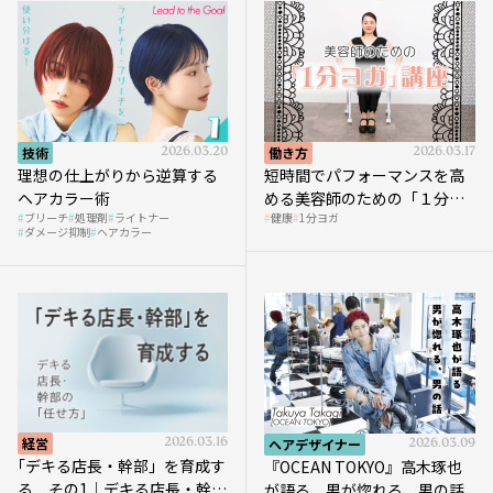
技術
2026.03.20
働き方
2026.03.17
理想の仕上がりから逆算する
短時間でパフォーマンスを高
ヘアカラー術
める美容師のための「１分ヨ
ブリーチ
処理剤
ライトナー
健康
1分ヨガ
ガ」講座｜実践編
ダメージ抑制
ヘアカラー
経営
2026.03.16
ヘアデザイナー
2026.03.09
｢デキる店長・幹部」を育成す
『OCEAN TOKYO』高木琢也
る その1｜デキる店長・幹部
が語る 男が惚れる、男の話