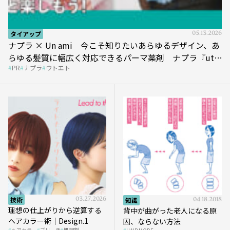
タイアップ
05.13.2026
ナプラ × Un ami 今こそ知りたいあらゆるデザイン、あ
らゆる髪質に幅広く対応できるパーマ薬剤 ナプラ『ut-
PR
ナプラ
ウトエト
et』
技術
03.27.2026
知識
04.18.2018
理想の仕上がりから逆算する
背中が曲がった老人になる原
ヘアカラー術｜Design.1
因、ならない方法
ヘアカラー
ブリーチ
処理剤