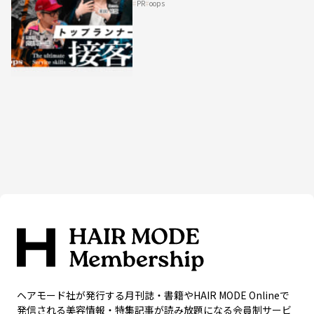
PR
oops
HAIRCAMPで公開！
ヘアモード社が発行する月刊誌・書籍やHAIR MODE Onlineで
発信される美容情報・特集記事が読み放題になる会員制サービ