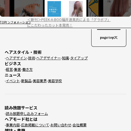
＜新刊＞PEEK-A-BOO福井達真氏による「グラボブ」
TOP
インフォメーション
にこだわったカット本発売！
page top
ヘアスタイル・技術
ヘアデザイン
技術
ヘアデザイナー
知識
タイアップ
ビジネス
経営
集客
働き方
ニュース
イベント
新製品
美容業界
美容学校
読み放題サービス
読み放題申し込みフォーム
ヘアモード社とは
事業内容
広告掲載について
お問い合わせ
会社概要
雑誌・書籍