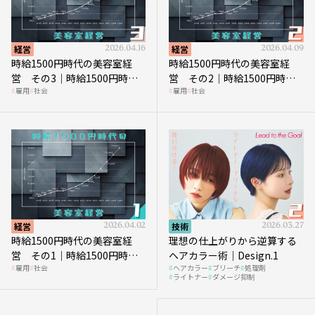
経営
2026.04.16
経営
2026.04.09
時給1500円時代の美容室経
時給1500円時代の美容室経
営 その3｜時給1500円時
営 その2｜時給1500円時代
雇用
社会
雇用
社会
代、美容業はどのような影響
に支払う給与はいくらなのか
を受けるのか？
経営
2026.04.02
技術
2026.03.27
時給1500円時代の美容室経
理想の仕上がりから逆算する
営 その1｜時給1500円時代
ヘアカラー術｜Design.1
雇用
社会
ヘアカラー
ブリーチ
処理剤
へ向かう社会的背景
ライトナー
ダメージ抑制