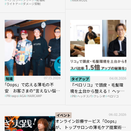
HAIR MODE
ライトナー
ダメージ抑制
知識
07.13.2026
タイアップ
04.01.2026
｢Oops」で応える薄毛の不
『ペロリコ』で頭皮・毛髪環
安 お客さまの“言えない悩
境を土台から整える！ ヘッド
PR
oops
AGA
HAIRCAMP
み”にどう向き合う？ ＃01
PR
ヘッドスパ
クレシオ
ペロリコ
スパ比率1.5倍アップの秘策を
大公開
イベント
06.02.2026
オンライン診療サービス「Oops」
が、 トップサロンの薄毛ケア提案術を