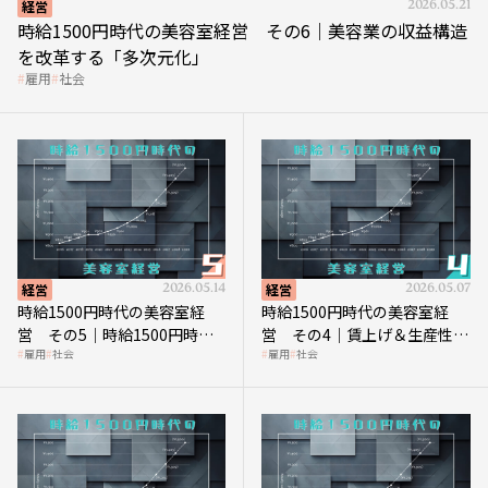
経営
2026.05.21
時給1500円時代の美容室経営 その6｜美容業の収益構造
を改革する「多次元化」
雇用
社会
経営
2026.05.14
経営
2026.05.07
時給1500円時代の美容室経
時給1500円時代の美容室経
営 その5｜時給1500円時代
営 その4｜賃上げ＆生産性向
雇用
社会
雇用
社会
の到来は美容業の収益構造を
上につなげる賢い助成金活用
見直す契機