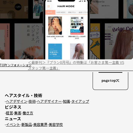
＜最新刊＞『プラン8月号』の特集は「お客さま第一主義 VS
TOP
インフォメーション
スタッフ第一主義」
page top
ヘアスタイル・技術
ヘアデザイン
技術
ヘアデザイナー
知識
タイアップ
ビジネス
経営
集客
働き方
ニュース
イベント
新製品
美容業界
美容学校