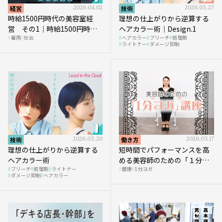
経営
2026.04.02
技術
2026.03.27
時給1500円時代の美容室経
理想の仕上がりから逆算する
営 その1｜時給1500円時代
ヘアカラー術｜Design.1
雇用
社会
ヘアカラー
ブリーチ
処理剤
へ向かう社会的背景
ライトナー
ダメージ抑制
技術
2026.03.20
働き方
2026.03.17
理想の仕上がりから逆算する
短時間でパフォーマンスを高
ヘアカラー術
める美容師のための「１分ヨ
ブリーチ
処理剤
ライトナー
健康
1分ヨガ
ガ」講座｜実践編
ダメージ抑制
ヘアカラー