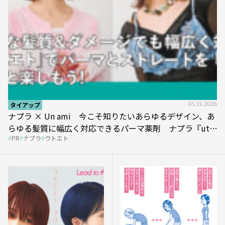
タイアップ
05.13.2026
ナプラ × Un ami 今こそ知りたいあらゆるデザイン、あ
らゆる髪質に幅広く対応できるパーマ薬剤 ナプラ『ut-
PR
ナプラ
ウトエト
et』