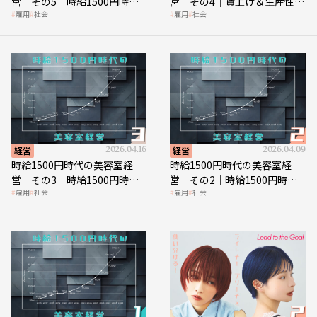
営 その5｜時給1500円時代
営 その4｜賃上げ＆生産性向
雇用
社会
雇用
社会
の到来は美容業の収益構造を
上につなげる賢い助成金活用
見直す契機
経営
2026.04.16
経営
2026.04.09
時給1500円時代の美容室経
時給1500円時代の美容室経
営 その3｜時給1500円時
営 その2｜時給1500円時代
雇用
社会
雇用
社会
代、美容業はどのような影響
に支払う給与はいくらなのか
を受けるのか？