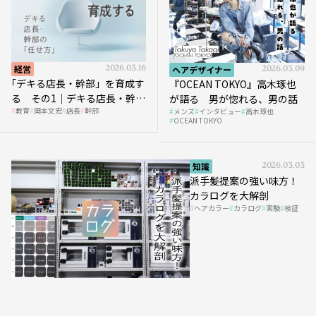
経営
2026.03.16
ヘアデザイナー
2026.03.09
｢デキる店長・幹部」を育成す
『OCEAN TOKYO』高木琢也
る その1｜デキる店長・幹部
が語る 男が惚れる、男の話
教育
岡本文宏
店長
幹部
メンズ
インタビュー
高木琢也
の「任せ方」
OCEAN TOKYO
知識
2026.03.03
派手髪提案の強い味方！
カラログを大解剖
ヘアカラー
カラログ
実験
検証