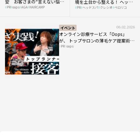
安 お客さまの“言えない悩
境を土台から整える！ ヘッド
PR
oops
AGA
HAIRCAMP
み”にどう向き合う？ ＃01
PR
ヘッドスパ
クレシオ
ペロリコ
スパ比率1.5倍アップの秘策を
大公開
イベント
06.02.2026
オンライン診療サービス「Oops」
が、 トップサロンの薄毛ケア提案術を
PR
oops
HAIRCAMPで公開！