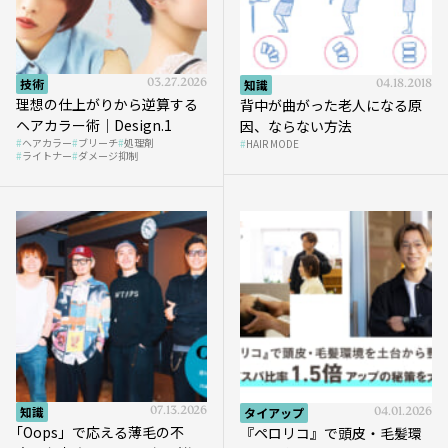
技術
03.27.2026
知識
04.18.2018
理想の仕上がりから逆算する
背中が曲がった老人になる原
ヘアカラー術｜Design.1
因、ならない方法
ヘアカラー
ブリーチ
処理剤
HAIR MODE
ライトナー
ダメージ抑制
知識
07.13.2026
タイアップ
04.01.2026
｢Oops」で応える薄毛の不
『ペロリコ』で頭皮・毛髪環