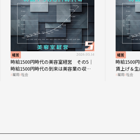
経営
2026.05.14
経営
時給1500円時代の美容室経営 その5｜
時給1500
時給1500円時代の到来は美容業の収益
賃上げ＆生
雇用
社会
雇用
社会
構造を見直す契機
成金活用