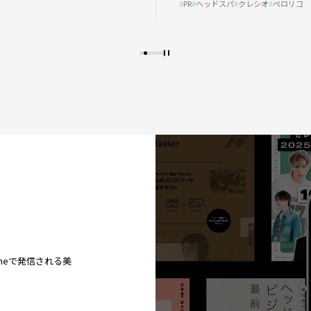
PR
ヘッドスパ
クレシオ
ペロリコ
プの秘策を大公開
ineで発信される美