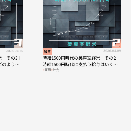
2026.04.16
経営
2026.04.09
営 その3｜
時給1500円時代の美容室経営 その2｜
どのような
時給1500円時代に支払う給与はいくら
雇用
社会
なのか