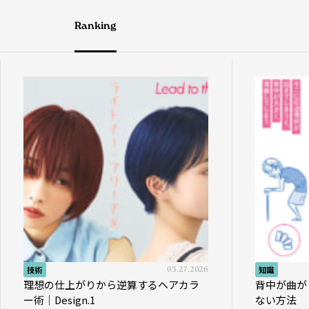
Ranking
技術
03.27.2026
知識
理想の仕上がりから逆算するヘアカラ
背中が曲が
ー術｜Design.1
ない方法