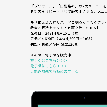
「プリカール」「白髪染め」の2大メニューを
新規客をリピートさせて顧客化させる、メニ
◆『根元ふんわりパーマと明るく育てるグレ
著者／坂狩トモタカ・佐藤幸治［SHEA.］
発売日／2021年8月25日（水）
定価／4,620円（本体4,200円＋10％）
判型・頁数／A4判変型120頁
※紙版・電子版を販売中
詳しくはこちら＞＞＞
電子版はこちら＞＞＞
☆読み放題でも読めます！☆