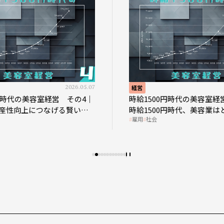
2026.05.07
経営
円時代の美容室経営 その4｜
時給1500円時代の美容室経
産性向上につなげる賢い助
時給1500円時代、美容業は
雇用
社会
影響を受けるのか？