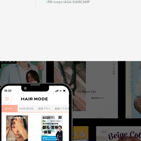
PR
oops
AGA
HAIRCAMP
う？ ＃01