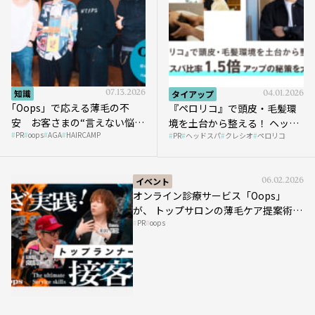
知識
07.13.2026
タイアップ
04.01.2026
｢Oops」で応える薄毛の不
『ペロリコ』で頭皮・毛髪環
安 お客さまの“言えない悩
境を土台から整える！ ヘッド
PR
oops
AGA
HAIRCAMP
み”にどう向き合う？ ＃01
PR
ヘッドスパ
クレシオ
ペロリコ
スパ比率1.5倍アップの秘策を
大公開
イベント
06.02.2026
オンライン診療サービス「Oops」
が、 トップサロンの薄毛ケア提案術を
PR
oops
HAIRCAMPで公開！