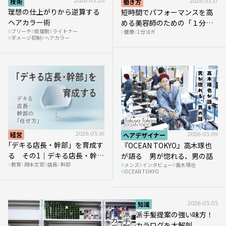
技術
2026.03.20
働き方
2026.03.17
理想の仕上がりから逆算する
短時間でパフォーマンスを高
ヘアカラー術
める美容師のための「１分ヨ
ブリーチ
処理剤
ライトナー
健康
1分ヨガ
ガ」講座｜実践編
ダメージ抑制
ヘアカラー
経営
2026.03.16
ヘアデザイナー
2026.03.09
｢デキる店長・幹部」を育成す
『OCEAN TOKYO』高木琢也
る その1｜デキる店長・幹部
が語る 男が惚れる、男の話
教育
岡本文宏
店長
幹部
メンズ
インタビュー
高木琢也
の「任せ方」
OCEAN TOKYO
知識
2026.03.03
派手髪提案の強い味方！
カラログを大解剖