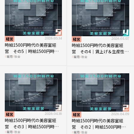
経営
2026.05.14
経営
2026.05.07
時給1500円時代の美容室経
時給1500円時代の美容室経
営 その5｜時給1500円時代
営 その4｜賃上げ＆生産性向
雇用
社会
雇用
社会
の到来は美容業の収益構造を
上につなげる賢い助成金活用
見直す契機
経営
2026.04.16
経営
2026.04.09
時給1500円時代の美容室経
時給1500円時代の美容室経
営 その3｜時給1500円時
営 その2｜時給1500円時代
雇用
社会
雇用
社会
代、美容業はどのような影響
に支払う給与はいくらなのか