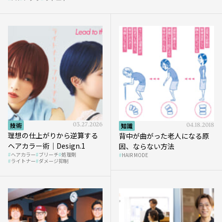
et』
技術
03.27.2026
知識
04.18.2018
理想の仕上がりから逆算する
背中が曲がった老人になる原
ヘアカラー術｜Design.1
因、ならない方法
ヘアカラー
ブリーチ
処理剤
HAIR MODE
ライトナー
ダメージ抑制