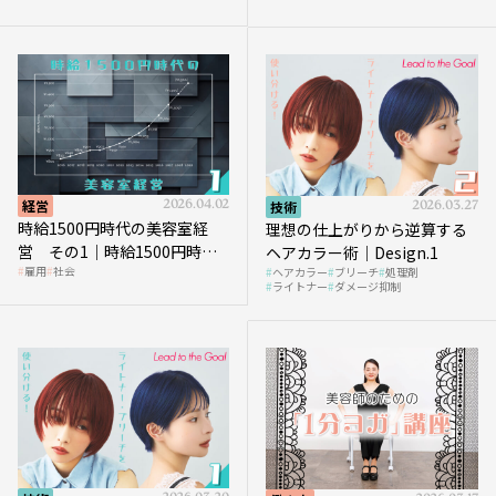
を受けるのか？
経営
2026.04.02
技術
2026.03.27
時給1500円時代の美容室経
理想の仕上がりから逆算する
営 その1｜時給1500円時代
ヘアカラー術｜Design.1
雇用
社会
ヘアカラー
ブリーチ
処理剤
へ向かう社会的背景
ライトナー
ダメージ抑制