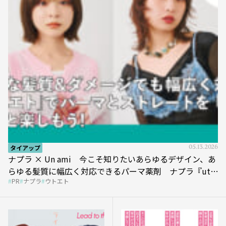
タイアップ
05.13.2026
ナプラ × Un ami 今こそ知りたいあらゆるデザイン、あ
らゆる髪質に幅広く対応できるパーマ薬剤 ナプラ『ut-
PR
ナプラ
ウトエト
et』