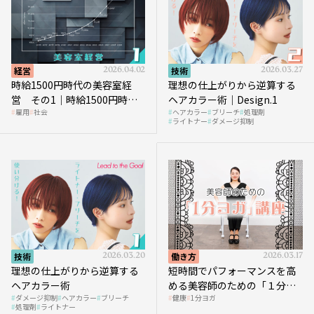
経営
2026.04.02
技術
2026.03.27
時給1500円時代の美容室経
理想の仕上がりから逆算する
営 その1｜時給1500円時代
ヘアカラー術｜Design.1
雇用
社会
ヘアカラー
ブリーチ
処理剤
へ向かう社会的背景
ライトナー
ダメージ抑制
技術
2026.03.20
働き方
2026.03.17
理想の仕上がりから逆算する
短時間でパフォーマンスを高
ヘアカラー術
める美容師のための「１分ヨ
ダメージ抑制
ヘアカラー
ブリーチ
健康
1分ヨガ
ガ」講座｜実践編
処理剤
ライトナー