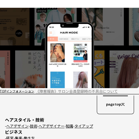
《障害報告》サロン会員登録時の不具合について
TOP
インフォメーション
page top
ヘアスタイル・技術
ヘアデザイン
技術
ヘアデザイナー
知識
タイアップ
ビジネス
経営
集客
働き方