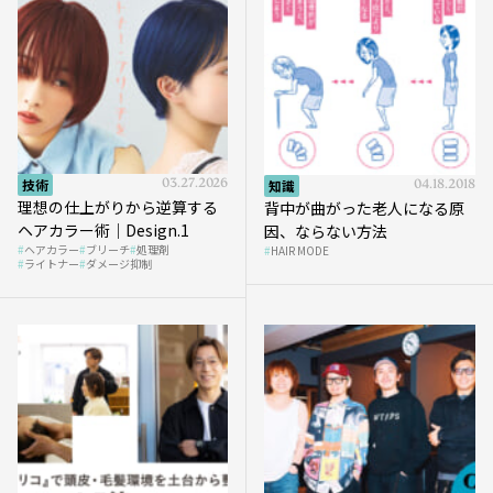
技術
03.27.2026
知識
04.18.2018
理想の仕上がりから逆算する
背中が曲がった老人になる原
ヘアカラー術｜Design.1
因、ならない方法
ヘアカラー
ブリーチ
処理剤
HAIR MODE
ライトナー
ダメージ抑制