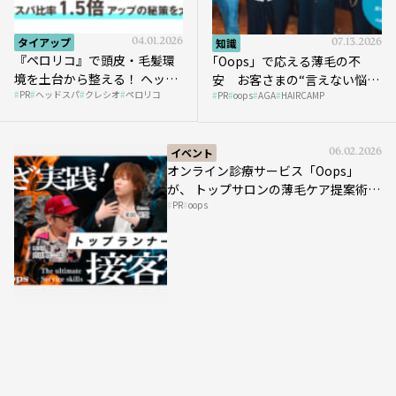
タイアップ
04.01.2026
知識
07.13.2026
『ペロリコ』で頭皮・毛髪環
｢Oops」で応える薄毛の不
境を土台から整える！ ヘッド
安 お客さまの“言えない悩
PR
ヘッドスパ
クレシオ
ペロリコ
スパ比率1.5倍アップの秘策を
PR
oops
AGA
HAIRCAMP
み”にどう向き合う？ ＃01
大公開
イベント
06.02.2026
オンライン診療サービス「Oops」
が、 トップサロンの薄毛ケア提案術を
PR
oops
HAIRCAMPで公開！