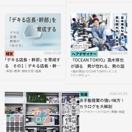
経営
2026.03.16
ヘアデザイナー
2026.03.09
｢デキる店長・幹部」を育成す
『OCEAN TOKYO』高木琢也
る その1｜デキる店長・幹部
が語る 男が惚れる、男の話
幹部
教育
岡本文宏
店長
高木琢也
OCEAN TOKYO
メンズ
の「任せ方」
インタビュー
知識
2026.03.03
派手髪提案の強い味方！
カラログを大解剖
ヘアカラー
カラログ
実験
検証