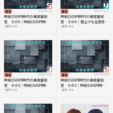
経営
2026.05.14
経営
2026.05.07
時給1500円時代の美容室経
時給1500円時代の美容室経
営 その5｜時給1500円時代
営 その4｜賃上げ＆生産性向
雇用
社会
雇用
社会
の到来は美容業の収益構造を
上につなげる賢い助成金活用
見直す契機
経営
2026.04.16
経営
2026.04.09
時給1500円時代の美容室経
時給1500円時代の美容室経
営 その3｜時給1500円時
営 その2｜時給1500円時代
雇用
社会
雇用
社会
代、美容業はどのような影響
に支払う給与はいくらなのか
を受けるのか？