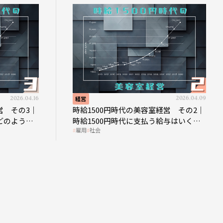
2026.04.16
経営
2026.04.09
営 その3｜
時給1500円時代の美容室経営 その2｜
どのような
時給1500円時代に支払う給与はいくら
雇用
社会
なのか