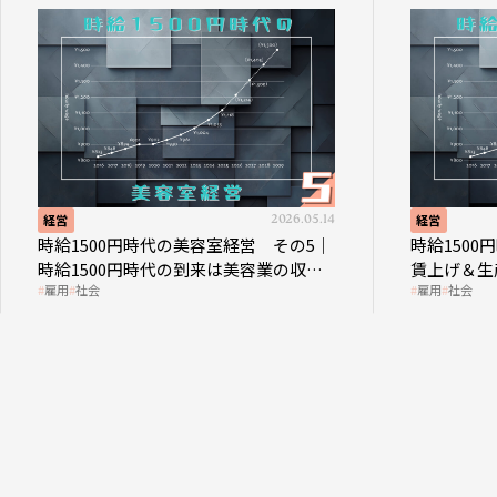
経営
2026.05.14
経営
時給1500円時代の美容室経営 その5｜
時給150
時給1500円時代の到来は美容業の収益
賃上げ＆生
雇用
社会
雇用
社会
構造を見直す契機
成金活用