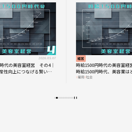
2026.05.07
経営
0円時代の美容室経営 その4｜
時給1500円時代の美容室経
産性向上につなげる賢い助
時給1500円時代、美容業は
雇用
社会
影響を受けるのか？