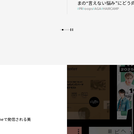
まの“言えない悩み”にどう
PR
oops
AGA
HAIRCAMP
う？ ＃01
ineで発信される美