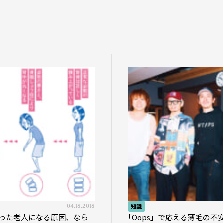
04.18.2018
知識
った老人になる原因、なら
｢Oops」で応える薄毛の不