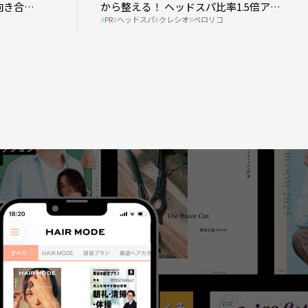
向き合
から整える！ ヘッドスパ比率1.5倍アッ
PR
ヘッドスパ
クレシオ
ペロリコ
プの秘策を大公開