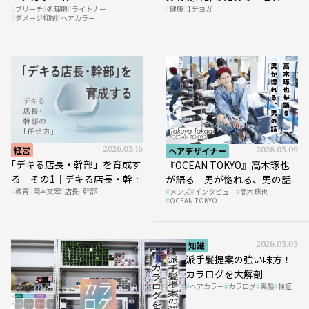
ブリーチ
処理剤
ライトナー
健康
1分ヨガ
ガ」講座｜実践編
ダメージ抑制
ヘアカラー
経営
2026.03.16
ヘアデザイナー
2026.03.09
｢デキる店長・幹部」を育成す
『OCEAN TOKYO』高木琢也
る その1｜デキる店長・幹部
が語る 男が惚れる、男の話
教育
岡本文宏
店長
幹部
メンズ
インタビュー
高木琢也
の「任せ方」
OCEAN TOKYO
知識
2026.03.03
派手髪提案の強い味方！
カラログを大解剖
ヘアカラー
カラログ
実験
検証