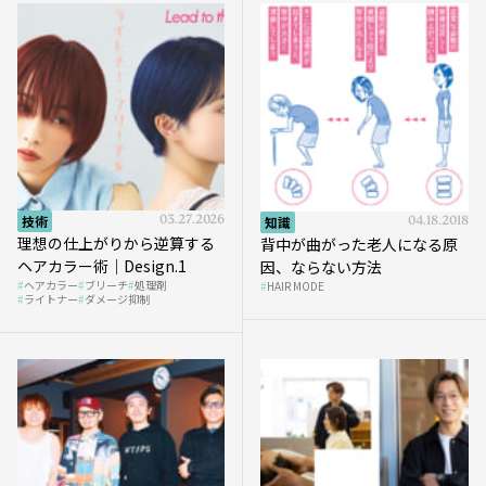
技術
03.27.2026
知識
04.18.2018
理想の仕上がりから逆算する
背中が曲がった老人になる原
ヘアカラー術｜Design.1
因、ならない方法
ヘアカラー
ブリーチ
処理剤
HAIR MODE
ライトナー
ダメージ抑制