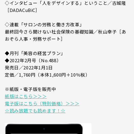
◇インタビュー「人をデザインする」ということ／古城隆
［DADACuBiC］
◇連載「サロンの労務と働き方改革」
最終回今さら聞けない社会保険の基礎知識／秋山幸子［あ
おぞら人事・労務サポート］
◆月刊「美容の経営プラン」
◆2022年2月号（No.488）
発売日／2022年1月1日
定価／1,760円（本体1,600円＋10％税）
※紙版・電子版を販売中
紙版はこちら＞＞＞
電子版はこちら（特別価格）＞＞＞
☆読み放題でも読めます！☆