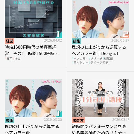
経営
2026.04.02
技術
2026.03.27
時給1500円時代の美容室経
理想の仕上がりから逆算する
営 その1｜時給1500円時代
ヘアカラー術｜Design.1
雇用
社会
ヘアカラー
ブリーチ
処理剤
へ向かう社会的背景
ライトナー
ダメージ抑制
技術
2026.03.20
働き方
2026.03.17
理想の仕上がりから逆算する
短時間でパフォーマンスを高
ヘアカラー術
める美容師のための「１分ヨ