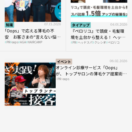
知識
07.13.2026
タイアップ
04.01.2026
｢Oops」で応える薄毛の不
『ペロリコ』で頭皮・毛髪環
安 お客さまの“言えない悩
境を土台から整える！ ヘッド
PR
oops
AGA
HAIRCAMP
み”にどう向き合う？ ＃01
PR
ヘッドスパ
クレシオ
ペロリコ
スパ比率1.5倍アップの秘策を
大公開
イベント
06.02.2026
オンライン診療サービス「Oops」
が、 トップサロンの薄毛ケア提案術を
PR
oops
HAIRCAMPで公開！