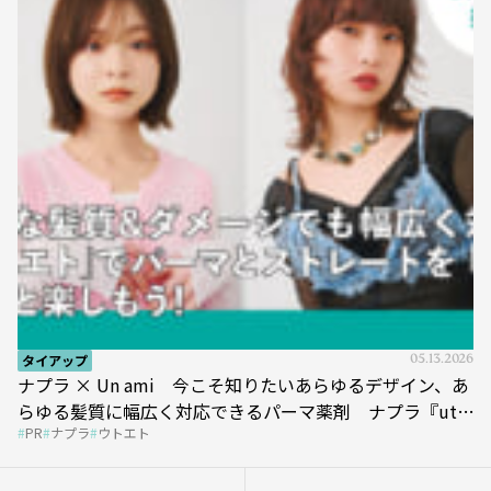
タイアップ
05.13.2026
ナプラ × Un ami 今こそ知りたいあらゆるデザイン、あ
らゆる髪質に幅広く対応できるパーマ薬剤 ナプラ『ut-
PR
ナプラ
ウトエト
et』