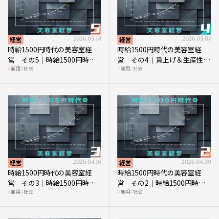
経営
2026.05.14
経営
2026.05.07
時給1500円時代の美容室経
時給1500円時代の美容室経
営 その5｜時給1500円時代
営 その4｜賃上げ＆生産性向
雇用
社会
雇用
社会
の到来は美容業の収益構造を
上につなげる賢い助成金活用
見直す契機
経営
2026.04.16
経営
2026.04.09
時給1500円時代の美容室経
時給1500円時代の美容室経
営 その3｜時給1500円時
営 その2｜時給1500円時代
雇用
社会
雇用
社会
代、美容業はどのような影響
に支払う給与はいくらなのか
を受けるのか？