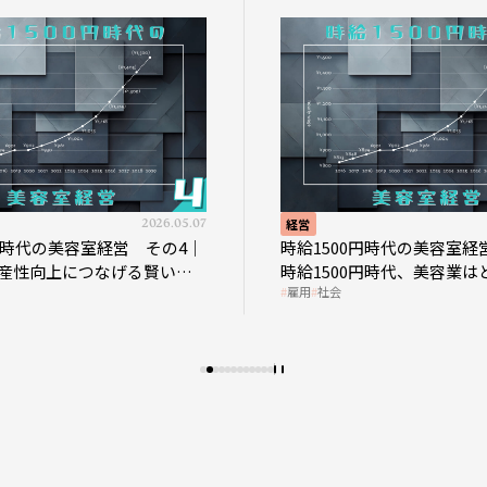
2026.05.07
経営
0円時代の美容室経営 その4｜
時給1500円時代の美容室経
産性向上につなげる賢い助
時給1500円時代、美容業は
雇用
社会
影響を受けるのか？