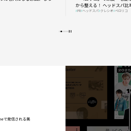
から整える！ ヘッドスパ比率
PR
ヘッドスパ
クレシオ
ペロリコ
プの秘策を大公開
ineで発信される美