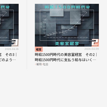
2026.04.16
経営
2026.04.09
営 その3｜
時給1500円時代の美容室経営 その2｜
どのような
時給1500円時代に支払う給与はいくら
雇用
社会
なのか