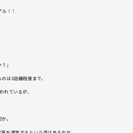
アル！！
か？」
るのは3店舗程度まで、
言われているが、
何か。
容室を運営するという道はあるのか。