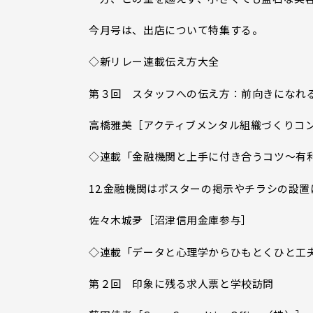
今月号は、出店について特集する。
◇新リレー連載伝え方大全
第３回 スタッフへの伝え方：前向きになれ
高橋雅美［アクティブメンタル組織づくりコ
◇連載「金融機関と上手に付き合うコツ～有
12.金融機関はポスターの掲示やチラシの設
佐々木城夛［沼津信用金庫参与］
◇連載「データと心理学からひもとくひと工
第２回 印象に残る求人票と学校訪問