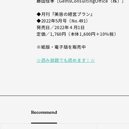
藤田佳孝［GemsConsultingOffice（株）］
◆月刊『美容の経営プラン』
◆2022年5月号（No.491）
発売日／2022年４月1日
定価／1,760円（本体1,600円＋10％税）
※紙版・電子版を販売中
☆読み放題でも読めます！☆
Recommend