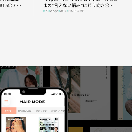
1.5倍アッ
まの“言えない悩み”にどう向き合
PR
oops
AGA
HAIRCAMP
う？ ＃01