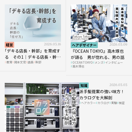
経営
2026.03.16
ヘアデザイナー
2026.03.09
｢デキる店長・幹部」を育成す
『OCEAN TOKYO』高木琢也
る その1｜デキる店長・幹部
が語る 男が惚れる、男の話
教育
岡本文宏
店長
幹部
OCEAN TOKYO
メンズ
インタビュー
の「任せ方」
高木琢也
知識
2026.03.03
派手髪提案の強い味方！
カラログを大解剖
ヘアカラー
カラログ
実験
検証