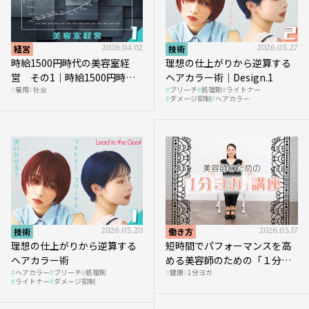
経営
2026.04.02
技術
2026.03.27
時給1500円時代の美容室経
理想の仕上がりから逆算する
営 その1｜時給1500円時代
ヘアカラー術｜Design.1
雇用
社会
ブリーチ
処理剤
ライトナー
へ向かう社会的背景
ダメージ抑制
ヘアカラー
技術
2026.03.20
働き方
2026.03.17
理想の仕上がりから逆算する
短時間でパフォーマンスを高
ヘアカラー術
める美容師のための「１分ヨ
ヘアカラー
ブリーチ
処理剤
健康
1分ヨガ
ガ」講座｜実践編
ライトナー
ダメージ抑制