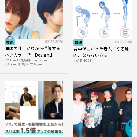
技術
03.27.2026
知識
04.18.2018
理想の仕上がりから逆算する
背中が曲がった老人になる原
ヘアカラー術｜Design.1
因、ならない方法
ブリーチ
処理剤
ライトナー
HAIR MODE
ダメージ抑制
ヘアカラー