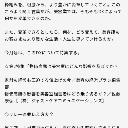
枠組みを、根底から、より豊かに変革していくこと。この
ごろよく聞く言葉だが、美容業では、そもそもDXによって
何かを変革できるのか。
また、変革できるとしたら、何を、どう変えて、美容師も
お客さまもより豊かな生活・人生に導いていけるのか。
今月号は、このDXについて特集する。
☆第2特集「物価高騰は美容室にどんな影響を及ぼすか？」
家計も経営も圧迫する値上げの今／美容の経営プラン編集
部
物価高騰の影響を美容室経営者はどう乗り切るか？／佐藤
康弘［（株）ジャストケアコミュニケーションズ］
◇リレー連載伝え方大全
第７回 非対面での伝え方：来店客を生涯客に変える伝え