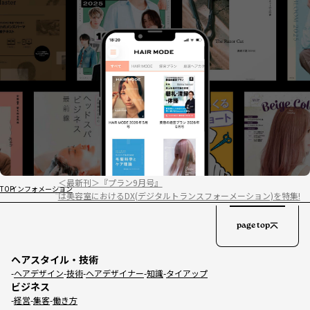
＜最新刊＞『プラン9月号』
TOP
インフォメーション
は美容室におけるDX(デジタルトランスフォーメーション)を特集!
page top
ヘアスタイル・技術
ヘアデザイン
技術
ヘアデザイナー
知識
タイアップ
ビジネス
経営
集客
働き方