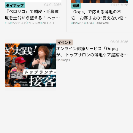
タイアップ
04.01.2026
知識
07.13.2026
『ペロリコ』で頭皮・毛髪環
｢Oops」で応える薄毛の不
境を土台から整える！ ヘッド
安 お客さまの“言えない悩
PR
ヘッドスパ
クレシオ
ペロリコ
スパ比率1.5倍アップの秘策を
PR
oops
AGA
HAIRCAMP
み”にどう向き合う？ ＃01
大公開
イベント
06.02.2026
オンライン診療サービス「Oops」
が、 トップサロンの薄毛ケア提案術を
PR
oops
HAIRCAMPで公開！