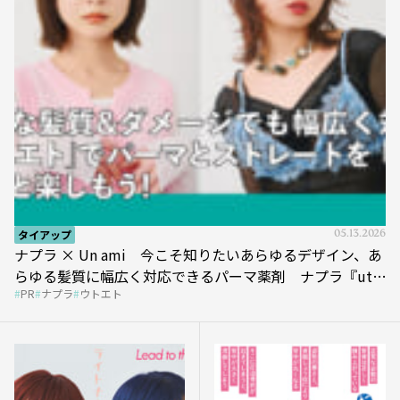
タイアップ
05.13.2026
ナプラ × Un ami 今こそ知りたいあらゆるデザイン、あ
らゆる髪質に幅広く対応できるパーマ薬剤 ナプラ『ut-
PR
ナプラ
ウトエト
et』