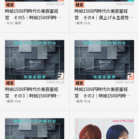
経営
2026.05.14
経営
2026.05.07
時給1500円時代の美容室経
時給1500円時代の美容室経
営 その5｜時給1500円時代
営 その4｜賃上げ＆生産性向
社会
雇用
雇用
社会
の到来は美容業の収益構造を
上につなげる賢い助成金活用
見直す契機
経営
2026.04.16
経営
2026.04.09
時給1500円時代の美容室経
時給1500円時代の美容室経
営 その3｜時給1500円時
営 その2｜時給1500円時代
雇用
社会
雇用
社会
代、美容業はどのような影響
に支払う給与はいくらなのか
を受けるのか？